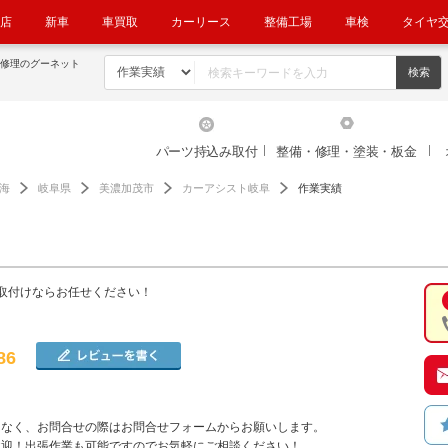
店
新車
車買取
カーリース
整備工場
車検
タイヤ
・修理のグーネット
パーツ持込み取付
整備・修理・塗装・板金
海
岐阜県
美濃加茂市
カーアシスト岐阜
作業実績
取付けならお任せください！
86
はなく、お問合せの際はお問合せフォームからお願いします。
歓迎！出張作業も可能ですのでお気軽にご相談ください！