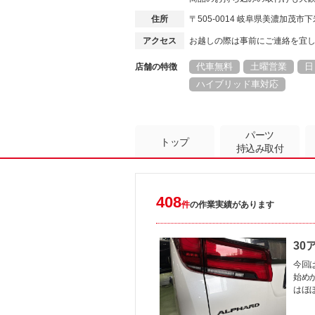
住所
〒505-0014 岐阜県美濃加茂
アクセス
お越しの際は事前にご連絡を宜
代車無料
土曜営業
日
店舗の特徴
ハイブリッド車対応
パーツ
トップ
持込み取付
408
件
の作業実績があります
30
今回
始め
はほ