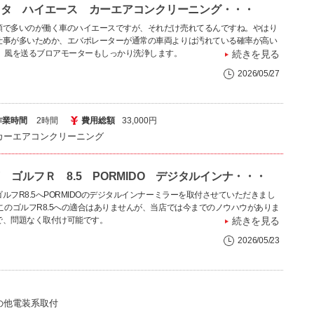
ヨタ ハイエース カーエアコンクリーニング・・・
頼で多いのが働く車のハイエースですが、それだけ売れてるんですね。やはり
仕事が多いためか、エバポレーターが通常の車両よりは汚れている確率が高い
。 風を送るブロアモーターもしっかり洗浄します。
続きを見る
2026/05/27
作業時間
2時間
費用総額
33,000円
カーエアコンクリーニング
 ゴルフＲ 8.5 PORMIDO デジタルインナ・・・
ルフR8.5へPORMIDOのデジタルインナーミラーを取付させていただきまし
 このゴルフR8.5への適合はありませんが、当店では今までのノウハウがありま
で、問題なく取付け可能です。
続きを見る
2026/05/23
の他電装系取付