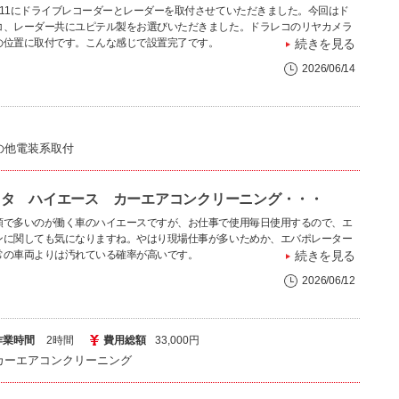
911にドライブレコーダーとレーダーを取付させていただきました。今回はド
コ、レーダー共にユピテル製をお選びいただきました。ドラレコのリヤカメラ
の位置に取付です。こんな感じで設置完了です。
続きを見る
2026/06/14
の他電装系取付
ヨタ ハイエース カーエアコンクリーニング・・・
頼で多いのが働く車のハイエースですが、お仕事で使用毎日使用するので、エ
ンに関しても気になりますね。やはり現場仕事が多いためか、エバポレーター
常の車両よりは汚れている確率が高いです。
続きを見る
2026/06/12
作業時間
2時間
費用総額
33,000円
カーエアコンクリーニング