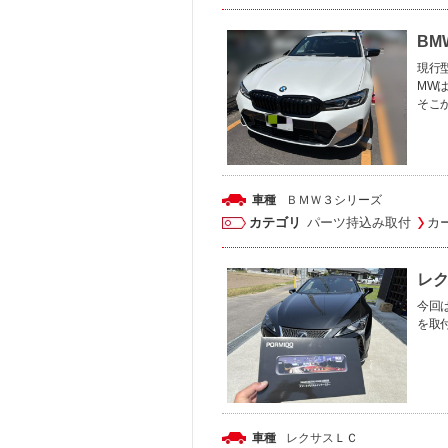
BM
現行
MW
そこ
車種
ＢＭＷ
３シリーズ
カテゴリ
パーツ持込み取付
カ
レク
今回は
を取
車種
レクサス
ＬＣ