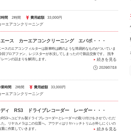
業時間
2時間
費用総額
33,000円
カーエアコンクリーニング
イエース カーエアコンクリーニング エバポ・・・
エースのエアコンフィルターは新車時は網のような簡易的なものがついていま
 今回ブロアファン、レジスターが水没してしまったので新品交換です。 洗浄
ドレーンの詰まりを解消します。
続きを見る
2026/07/18
作業時間
2時間
費用総額
33,000円
カーエアコンクリーニング
ディ RS3 ドライブレコーダー レーダー・・・
のRS3へユピテル製ドライブレコーダーとレーダーの取り付けをさせていただ
した。リヤカメラはこの位置へ。アウディはリヤハッチトリムが外しにくいの
慎重に作業していきます。
続きを見る