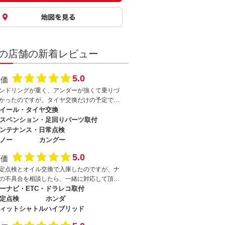
の店舗の新着レビュー
5.0
評価
ンドリングが重く、アンダーが強くて乗りづ
かったのですが、タイヤ交換だけの予定でし
が、ホイールのインセットと合うホイールと
イール・タイヤ交換
れ替えてくれて、ホイールアライメントも点
スペンション・足回りパーツ取付
してくれて、ハンドリングは解消しました。
ンテナンス・日常点検
イールを無償で交換して頂いては心苦しいの
ノー
カングー
、ヘッドライトをＬＥＤに交換して貰いまし
5.0
。
評価
定点検とオイル交換で入庫したのですが、ナ
の不具合を相談したら、一緒に対応して頂き
した。代車も無償で提供して頂き、洗車もし
ーナビ・ETC・ドラレコ取付
頂いて、何の不安もありませんでした。
定点検
ホンダ
ィットシャトルハイブリッド