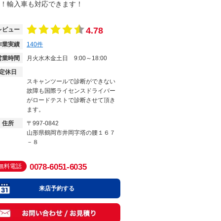
！輸入車も対応できます！
4.78
レビュー
作業実績
140
件
営業時間
月火水木金土日
9:00～18:00
定休日
スキャンツールで診断ができない
故障も国際ライセンスドライバー
がロードテストで診断させて頂き
ます。
住所
〒997-0842
山形県鶴岡市井岡字塔の腰１６７
－８
0078-6051-6035
無料電話
来店予約する