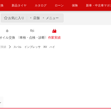
交換
新品タイヤ
カタログ
ローン
保険
新車・中古車マガ
お気に入り
店舗
メニュー
オイル交換
車検・点検・診断
作業実績
業実績
スバル インプレッサ XV ハイ
ン