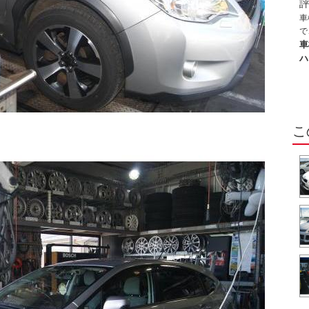
車
で
き
車
ハ
こ