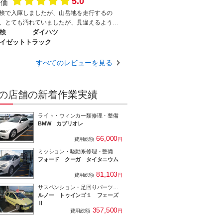
5.0
評価
検で入庫しましたが、山岳地を走行するの
、とても汚れていましたが、見違えるように
れいにしてくれました。
検
ダイハツ
イゼットトラック
すべてのレビューを見る
の店舗の新着作業実績
ライト・ウィンカー類修理・整備
BMW カブリオレ
66,000
費用総額
円
ミッション・駆動系修理・整備
フォード クーガ タイタニウム
81,103
費用総額
円
サスペンション・足回りパーツ取付
ルノー トゥインゴ１ フェーズ
Ⅱ
357,500
費用総額
円