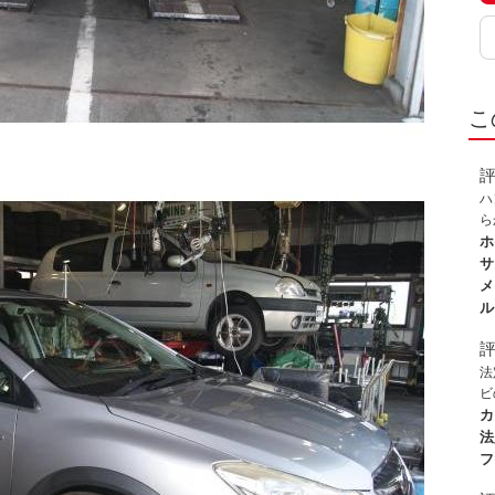
こ
ハ
ら
た
ホ
入
サ
検
メ
ホ
ル
で
た
法
ビ
ま
カ
て
法
フ