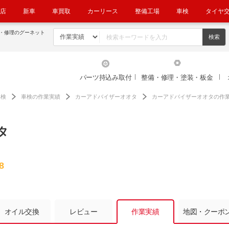
店
新車
車買取
カーリース
整備工場
車検
タイヤ
・修理のグーネット
パーツ持込み取付
整備・修理・塗装・板金
車検
車検の作業実績
カーアドバイザーオオタ
カーアドバイザーオオタの作
タ
8
オイル交換
レビュー
作業実績
地図・クーポ