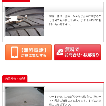
います。
修理
点検
取付
整備・修理・塗装・板金などお車に関するこ
整備
とは何でもお任せ下さい。まずはお気軽にお
問い合わせ下さい。
交換
修理
内装補修・修理
シートのタバコ焦げ穴やその他汚れ、革シー
トや天井の補修なども承ります。まずはお気
軽にご相談下さい。