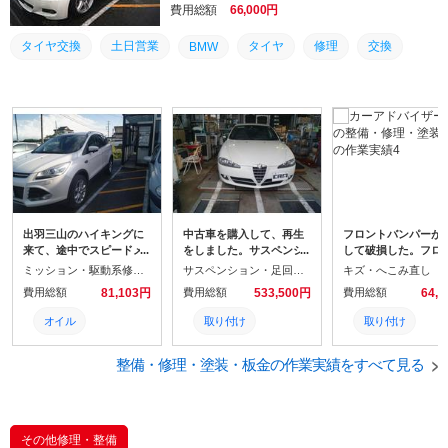
費用総額
66,000円
タイヤ交換
土日営業
タイヤ
修理
交換
BMW
出羽三山のハイキングに
中古車を購入して、再生
フロントバンパーが
来て、途中でスピードメ
をしました。サスペンシ
して破損した。フロ
ーターが動かなくなり、
ョンの交換・タイヤの交
バンパーを交換する
ミッション・駆動系修理・整備
サスペンション・足回り修理・整備
キズ・へこみ直し
ABS・横滑り警告インジ
換・内外装を仕上げと車
酷くもなく、 保険請
費用総額
81,103円
費用総額
533,500円
費用総額
64,
ケーターが点灯し、整備
検整備をして、ナビ・TV
するほどでもなかっ
工場に入庫した。スピー
にバックカメラとドライ
で、自己負担で修理
オイル
取り付け
取り付け
ドセンサーとＡＢＳセン
ブレコーダーとETCを取
こととした。 フロン
サーの 断線とのことで、
付て 中古車として販売し
ンパーをはずした見
取り付け
オイル
取付
車を預けてレンタカーを
整備・修理・塗装・板金の作業実績をすべて見る
ます。本体価格３９８千
ら、外部からは見え
借りて帰宅した。完成し
円に上記の取り付けをし
った亀裂があったり
点検
タイヤ
修理
た時に引き取りに行く 予
て再生費の４００千円と
いたが それらを修復
定だったが、出張のスケ
車検と登録費用の１０0千
塗装して修理をした
ジュールが入り、回送し
整備
円を合わせて、販売価格
車検
その他修理・整備
て貰うことにした。
を８９８千円に設定して