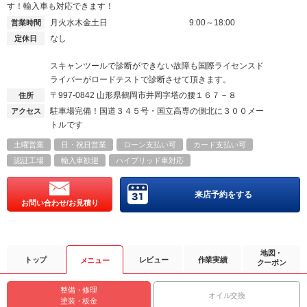
す！輸入車も対応できます！
月火水木金土日
9:00～18:00
営業時間
なし
定休日
スキャンツールで診断ができない故障も国際ライセンスド
ライバーがロードテストで診断させて頂きます。
〒997-0842
山形県鶴岡市井岡字塔の腰１６７－８
住所
駐車場完備！国道３４５号・国立高専の側北に３００メー
アクセス
トルです
土曜営業
日・祝日営業
ローン支払い可
カード支払い可
認証工場
輸入車歓迎
ハイブリッド車対応
来店予約をする
お問い合わせ/お見積り
地図・
トップ
レビュー
作業実績
メニュー
クーポン
整備・修理
オイル交換
塗装・板金