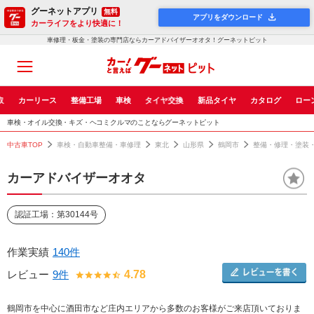
グーネットアプリ
無料
アプリをダウンロード
カーライフをより快適に！
車修理・板金・塗装の専門店ならカーアドバイザーオオタ！グーネットピット
取
カーリース
整備工場
車検
タイヤ交換
新品タイヤ
カタログ
ロー
車検・オイル交換・キズ・ヘコミクルマのことならグーネットピット
中古車TOP
車検・自動車整備・車修理
東北
山形県
鶴岡市
整備・修理・塗装
カーアドバイザーオオタ
認証工場：第30144号
作業実績
140件
レビュー
9件
4.78
鶴岡市を中心に酒田市など庄内エリアから多数のお客様がご来店頂いておりま