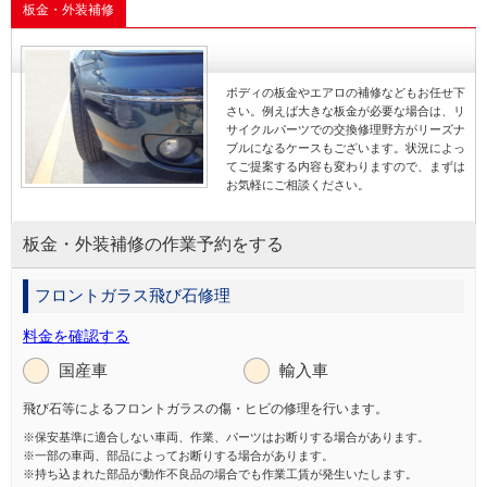
板金・外装補修
ボディの板金やエアロの補修などもお任せ下
さい。例えば大きな板金が必要な場合は、リ
サイクルパーツでの交換修理野方がリーズナ
ブルになるケースもございます。状況によっ
てご提案する内容も変わりますので、まずは
お気軽にご相談ください。
板金・外装補修の作業予約をする
フロントガラス飛び石修理
料金を確認する
国産車
輸入車
飛び石等によるフロントガラスの傷・ヒビの修理を行います。
※保安基準に適合しない車両、作業、パーツはお断りする場合があります。
※一部の車両、部品によってお断りする場合があります。
※持ち込まれた部品が動作不良品の場合でも作業工賃が発生いたします。