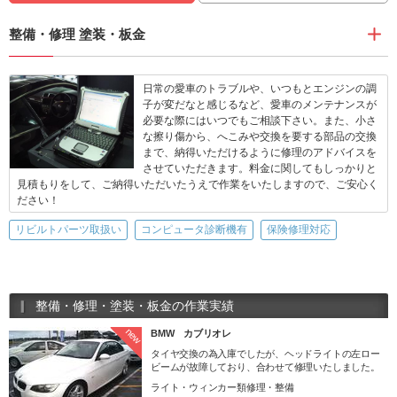
整備・修理 塗装・板金
日常の愛車のトラブルや、いつもとエンジンの調
子が変だなと感じるなど、愛車のメンテナンスが
必要な際にはいつでもご相談下さい。また、小さ
な擦り傷から、へこみや交換を要する部品の交換
まで、納得いただけるように修理のアドバイスを
させていただきます。料金に関してもしっかりと
見積もりをして、ご納得いただいたうえで作業をいたしますので、ご安心く
ださい！
リビルトパーツ取扱い
コンピュータ診断機有
保険修理対応
整備・修理・塗装・板金の作業実績
new
BMW カブリオレ
タイヤ交換の為入庫でしたが、ヘッドライトの左ロー
ビームが故障しており、合わせて修理いたしました。
ライト・ウィンカー類修理・整備