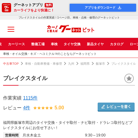
グーネットアプリ
無料
アプリをダウンロード
カーライフをより快適に！
ブレイクスタイルの作業実績！1ページ目。車検・点検・修理のグーネットピット
取
カーリース
整備工場
車検
タイヤ交換
新品タイヤ
カタログ
ロー
車検・オイル交換・キズ・ヘコミクルマのことならグーネットピット
中古車TOP
車検・自動車整備・車修理
九州
福岡県
飯塚市
ブレイクスタイル
ブレイクスタイル
作業実績
1115件
レビュー
4件
5.00
福岡県飯塚市周辺のタイヤ交換・タイヤ取付・ナビ取付・ドラレコ取付などブ
レイクスタイルにお任せ下さい！
月水木金土
9:30～19:00
営業時間