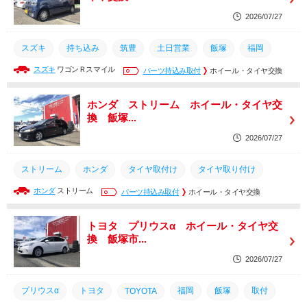
2026/07/27
スズキ
持ち込み
筑豊
土日営業
飯塚
福岡
スズキ
ワゴンＲスマイル
タイヤ
取付
取り付け
パーツ持込み取付
交換
タイヤ組換え
ホイール・タイヤ交換
タイヤ取り付け
タイヤ取付け
ホンダ ストリーム ホイール・タイヤ交
換 飯塚...
2026/07/27
ストリーム
ホンダ
タイヤ取付け
タイヤ取り付け
ホンダ
ストリーム
タイヤ組換え
交換
パーツ持込み取付
取り付け
取付
ホイール・タイヤ交換
タイヤ
持ち込み
筑豊
土日営業
飯塚
福岡
トヨタ プリウスα ホイール・タイヤ交
換 飯塚市...
2026/07/27
プリウスα
トヨタ
福岡
飯塚
取付
TOYOTA