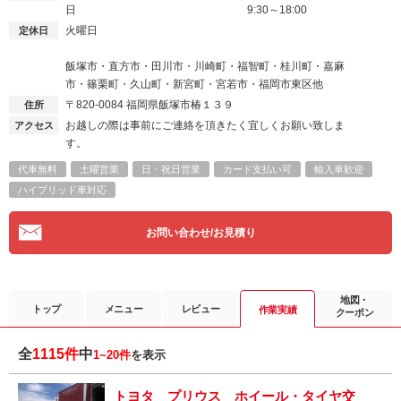
日
9:30～18:00
火曜日
定休日
飯塚市・直方市・田川市・川崎町・福智町・桂川町・嘉麻
市・篠栗町・久山町・新宮町・宮若市・福岡市東区他
〒820-0084
福岡県飯塚市椿１３９
住所
お越しの際は事前にご連絡を頂きたく宜しくお願い致しま
アクセス
す。
代車無料
土曜営業
日・祝日営業
カード支払い可
輸入車歓迎
ハイブリッド車対応
お問い合わせ/お見積り
地図・
トップ
メニュー
レビュー
作業実績
クーポン
全
1115件
中
1~20件
を表示
トヨタ プリウス ホイール・タイヤ交