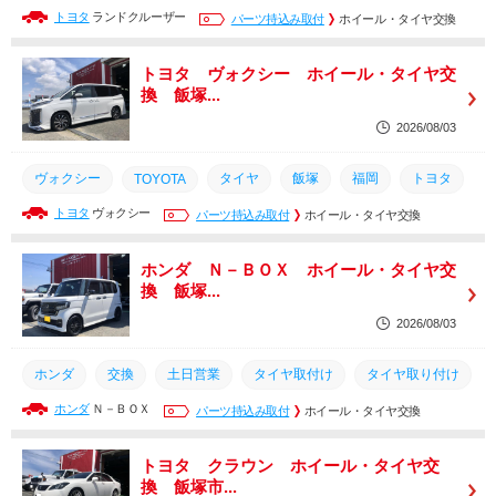
トヨタ
ランドクルーザー
タイヤ取付け
タイヤ取り付け
パーツ持込み取付
タイヤ組換え
ホイール・タイヤ交換
土日営業
交換
取り付け
トヨタ
ランクル300
TOYOTA
トヨタ ヴォクシー ホイール・タイヤ交
換 飯塚...
2026/08/03
ヴォクシー
タイヤ
飯塚
福岡
トヨタ
TOYOTA
トヨタ
ヴォクシー
筑豊
取り付け
タイヤ組換え
パーツ持込み取付
土日営業
ホイール・タイヤ交換
タイヤ取り付け
タイヤ取付け
交換
ホンダ Ｎ－ＢＯＸ ホイール・タイヤ交
換 飯塚...
2026/08/03
ホンダ
交換
土日営業
タイヤ取付け
タイヤ取り付け
ホンダ
Ｎ－ＢＯＸ
タイヤ組換え
取り付け
パーツ持込み取付
筑豊
タイヤ
ホイール・タイヤ交換
持ち込み
飯塚
取付
福岡
トヨタ クラウン ホイール・タイヤ交
換 飯塚市...