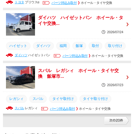
トヨタ
プリウスα
タイヤ
持ち込み
パーツ持込み取付
筑豊
土日営業
ホイール・タイヤ交換
取り付け
交換
タイヤ組換え
タイヤ取り付け
タイヤ取付け
ダイハツ ハイゼットバン ホイール・タ
イヤ交換...
2026/07/24
ハイゼット
ダイハツ
福岡
飯塚
取付
取り付け
ダイハツ
ハイゼットバン
土日営業
筑豊
持ち込み
パーツ持込み取付
タイヤ
ホイール・タイヤ交換
交換
タイヤ組換え
タイヤ取り付け
タイヤ取付け
スバル レガシィ ホイール・タイヤ交
換 飯塚市...
2026/07/23
レガシィ
スバル
タイヤ取付け
タイヤ取り付け
スバル
レガシィ
タイヤ組換え
交換
パーツ持込み取付
タイヤ
持ち込み
ホイール・タイヤ交換
筑豊
土日営業
取り付け
取付
飯塚
福岡