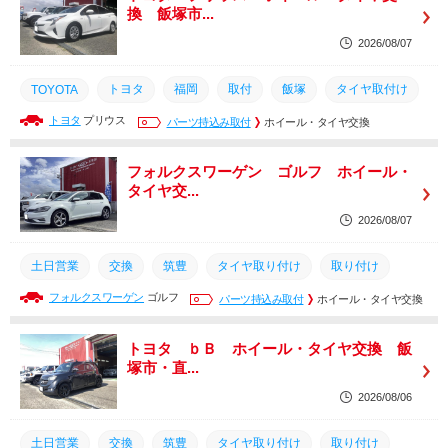
換 飯塚市...
2026/08/07
トヨタ
福岡
取付
飯塚
タイヤ取付け
TOYOTA
トヨタ
プリウス
タイヤ
持ち込み
パーツ持込み取付
タイヤ組換え
ホイール・タイヤ交換
取り付け
タイヤ取り付け
筑豊
交換
土日営業
フォルクスワーゲン ゴルフ ホイール・
タイヤ交...
2026/08/07
土日営業
交換
筑豊
タイヤ取り付け
取り付け
フォルクスワーゲン
ゴルフ
タイヤ取付け
タイヤ
持ち込み
パーツ持込み取付
タイヤ組換え
ホイール・タイヤ交換
飯塚
取付
福岡
トヨタ ｂＢ ホイール・タイヤ交換 飯
塚市・直...
2026/08/06
土日営業
交換
筑豊
タイヤ取り付け
取り付け