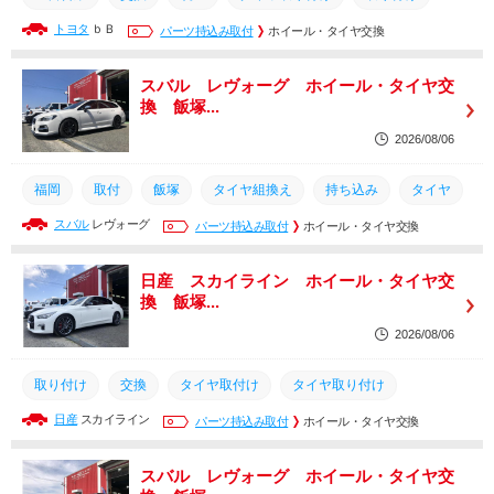
トヨタ
ｂＢ
タイヤ組換え
持ち込み
パーツ持込み取付
タイヤ
ホイール・タイヤ交換
タイヤ取付け
飯塚
取付
福岡
トヨタ
TOYOTA
スバル レヴォーグ ホイール・タイヤ交
換 飯塚...
2026/08/06
福岡
取付
飯塚
タイヤ組換え
持ち込み
タイヤ
スバル
レヴォーグ
タイヤ取付け
取り付け
パーツ持込み取付
タイヤ取り付け
ホイール・タイヤ交換
筑豊
交換
土日営業
日産 スカイライン ホイール・タイヤ交
換 飯塚...
2026/08/06
取り付け
交換
タイヤ取付け
タイヤ取り付け
日産
スカイライン
タイヤ組換え
土日営業
パーツ持込み取付
持ち込み
ホイール・タイヤ交換
筑豊
タイヤ
飯塚
取付
福岡
日産
スカイライン
スバル レヴォーグ ホイール・タイヤ交