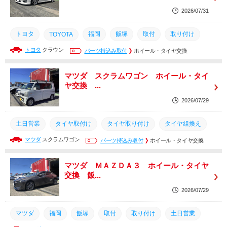
2026/07/31
トヨタ
福岡
飯塚
取付
取り付け
TOYOTA
トヨタ
クラウン
土日営業
筑豊
持ち込み
パーツ持込み取付
タイヤ
ホイール・タイヤ交換
交換
タイヤ組換え
タイヤ取付け
タイヤ取り付け
マツダ スクラムワゴン ホイール・タイ
ヤ交換 ...
2026/07/29
土日営業
タイヤ取付け
タイヤ取り付け
タイヤ組換え
マツダ
スクラムワゴン
筑豊
持ち込み
取り付け
パーツ持込み取付
タイヤ
ホイール・タイヤ交換
交換
取付
飯塚
福岡
マツダ
マツダ ＭＡＺＤＡ３ ホイール・タイヤ
交換 飯...
2026/07/29
マツダ
福岡
飯塚
取付
取り付け
土日営業