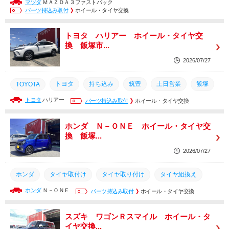
マツダ
ＭＡＺＤＡ３ファストバック
筑豊
持ち込み
タイヤ
交換
タイヤ組換え
パーツ持込み取付
ホイール・タイヤ交換
タイヤ取付け
タイヤ取り付け
トヨタ ハリアー ホイール・タイヤ交
換 飯塚市...
2026/07/27
トヨタ
持ち込み
筑豊
土日営業
飯塚
TOYOTA
トヨタ
ハリアー
交換
タイヤ組換え
パーツ持込み取付
タイヤ取り付け
ホイール・タイヤ交換
取り付け
取付
福岡
タイヤ
タイヤ取付け
ホンダ Ｎ－ＯＮＥ ホイール・タイヤ交
換 飯塚...
2026/07/27
ホンダ
タイヤ取付け
タイヤ取り付け
タイヤ組換え
ホンダ
Ｎ－ＯＮＥ
福岡
タイヤ
取付
パーツ持込み取付
取り付け
ホイール・タイヤ交換
交換
飯塚
土日営業
筑豊
持ち込み
スズキ ワゴンＲスマイル ホイール・タ
イヤ交換...