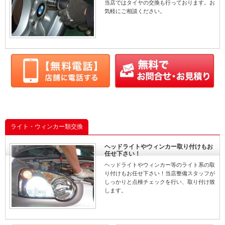
タイヤ
持ち込み
タイヤ取付け
当店ではタイヤの交換も行っております。お
気軽にご相談ください。
持ち込み
タイヤ
取り付け
タイヤ組換え
タイヤ取付け
タイヤ取り付け
飯塚
飯塚
筑豊
取付
取付
交換
福岡
福岡
土日営業
TOYOTA
トヨタ
ライト・ウィンカー類交換
ヘッドライトやウィンカー取り付けもお
任せ下さい！
ヘッドライトやウィンカー等のライト系の取
り付けもお任せ下さい！当店整備スタッフが
しっかりと点検チェックを行い、取り付け致
します。