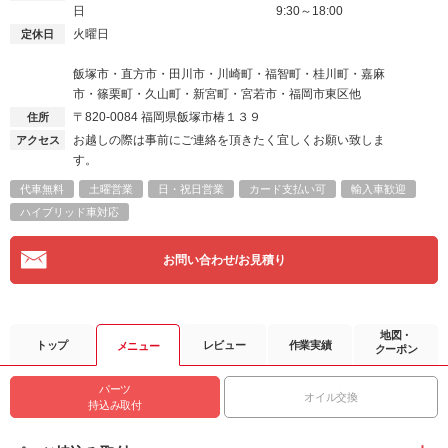
日
9:30～18:00
火曜日
定休日
飯塚市・直方市・田川市・川崎町・福智町・桂川町・嘉麻
市・篠栗町・久山町・新宮町・宮若市・福岡市東区他
〒820-0084
福岡県飯塚市椿１３９
住所
お越しの際は事前にご連絡を頂きたく宜しくお願い致しま
アクセス
す。
代車無料
土曜営業
日・祝日営業
カード支払い可
輸入車歓迎
ハイブリッド車対応
お問い合わせ/お見積り
地図・
トップ
レビュー
作業実績
メニュー
クーポン
パーツ
オイル交換
持込み取付