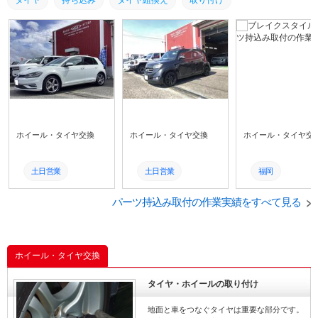
タイヤ
持ち込み
タイヤ組換え
取り付け
タイヤ取り付け
筑豊
交換
土日営業
ホイール・タイヤ交換
ホイール・タイヤ交換
ホイール・タイヤ交
土日営業
土日営業
福岡
交換
交換
取付
パーツ持込み取付の作業実績をすべて見る
筑豊
筑豊
飯塚
タイヤ取り付け
タイヤ取り付け
タイヤ組換え
ホイール・タイヤ交換
取り付け
取り付け
持ち込み
タイヤ・ホイールの取り付け
タイヤ取付け
タイヤ組換え
タイヤ
地面と車をつなぐタイヤは重要な部分です。