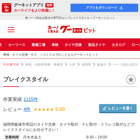
グーネットアプリ
無料
アプリをダウンロード
カーライフをより快適に！
車パーツ持込み取付の専門店ならブレイクスタイル！グーネットピット
取
カーリース
整備工場
車検
タイヤ交換
新品タイヤ
カタログ
ロー
車検・オイル交換・キズ・ヘコミクルマのことならグーネットピット
中古車TOP
車検・自動車整備・車修理
九州
福岡県
飯塚市
パーツ持込み取付
ブレイクスタイル
作業実績
1115件
レビュー
4件
5.00
福岡県飯塚市周辺のタイヤ交換・タイヤ取付・ナビ取付・ドラレコ取付などブ
レイクスタイルにお任せ下さい！
月水木金土
9:30～19:00
営業時間