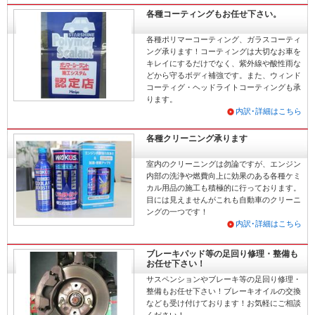
各種コーティングもお任せ下さい。
各種ポリマーコーティング、ガラスコーティ
ング承ります！コーティングは大切なお車を
キレイにするだけでなく、紫外線や酸性雨な
どから守るボディ補強です。また、ウィンド
コーティグ・ヘッドライトコーティングも承
ります。
内訳･詳細はこちら
各種クリーニング承ります
室内のクリーニングは勿論ですが、エンジン
内部の洗浄や燃費向上に効果のある各種ケミ
カル用品の施工も積極的に行っております。
目には見えませんがこれも自動車のクリーニ
ングの一つです！
内訳･詳細はこちら
ブレーキパッド等の足回り修理・整備も
お任せ下さい！
サスペンションやブレーキ等の足回り修理・
整備もお任せ下さい！ブレーキオイルの交換
なども受け付けております！お気軽にご相談
ください！