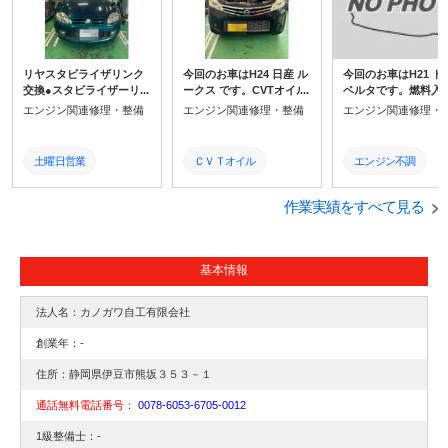
リヤスタビライザリンク
今回のお車はH24 日産 ル
今回のお車はH21 ト
交換●スタビライザーリン
ークス です。CVTオイル
ベルタです。燃料入
ク●スタビリンクは、サス
交換でご入庫いただきま
違えとのことで走行
エンジン関連修理・整備
エンジン関連修理・整備
エンジン関連修理・
ペンションとスタビライ
した。ジャダー症状出て
能、レッカーにてご
ザーを連結している棒状
いました。交換後にジャ
いただきました。フ
の部品です。スタビライ
ダーが改善されない可能
ルラインとインテー
土曜日営業
ＣＶＴオイル
エンジン不調
ザーの動きに関わる重要
性がありますが、今回は
ステムのクリーニン
なパーツです。
CVTオイル交換を行いま
台で同時に行うこと
整備
土曜日営業
静岡県東部
した。
きます。
作業実績をすべて見る
国産車
整備
点検
輸入車
国産車
東部
基本情報
静岡県
輸入車
取付
法人名：カノガワ自工有限会社
静岡
静岡県
土曜営業
創業年：-
修理
静岡
交換
住所：静岡県伊豆市熊坂３５３－１
通話無料電話番号：
0078-6053-6705-0012
伊豆市
修理
車検
1級整備士：-
取り付け
伊豆市
静岡