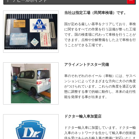
当社は指定工場（民間車検場）です。
国が定める厳しい基準をクリアしており、車検
に関するすべての作業を行う設備が整った工場
です。国の検査場に代わって車検を行うことが
できます。点検や分解整備をした上で車検を行
うことができる工場です。
アライメントテスター完備
車のそれぞれのホイール（車軸）には、サスペ
ンションによってさまざまな方向に大小の角度
がつけられています。これらの角度を適正な状
態に調整する事で的確に動作し、本来の走行性
能を発揮する事が出来ます。
ドクター輸入車加盟店
ドクター輸入車に加盟しています。ドクター輸
入車のネットワークを生かして輸入車の技術提
供を受けあらゆる輸入車の整備に対応いたしま