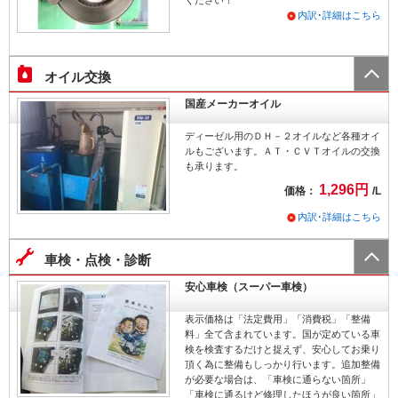
内訳･詳細はこちら
オイル交換
国産メーカーオイル
ディーゼル用のＤＨ－２オイルなど各種オイ
ルもございます。ＡＴ・ＣＶＴオイルの交換
も承ります。
1,296円
価格：
/L
内訳･詳細はこちら
車検・点検・診断
安心車検（スーパー車検）
表示価格は「法定費用」「消費税」「整備
料」全て含まれています。国が定めている車
検を検査するだけと捉えず、安心してお乗り
頂く為に整備もしっかり行います。追加整備
が必要な場合は、「車検に通らない箇所」
「車検に通るけど修理したほうが良い箇所」