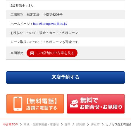
2級整備士：3人
土曜営業
取り付け
伊豆
工場種別：指定工場 中指第6208号
外車
土曜営業
外車
ホームページ：
http://kanogawa-jikou.jp/
車検
外車
修理
お支払いについて：現金・カード・各種ローン
伊豆
車検
伊豆市
ローン取扱いについて：各種ローンも可能です。
交換
伊豆
取り付け
この店舗の中古車を見る
車両販売：
東部
交換
静岡県
点検
取付
輸入車
来店予約する
静岡県東部
東部
国産車
チェックランプ点灯
点検
整備
オイル漏れ
足回り
土曜日営業
静岡県東部
中古車TOP
車検・自動車整備・車修理
静岡
静岡県
伊豆市
カノガワ自工有限