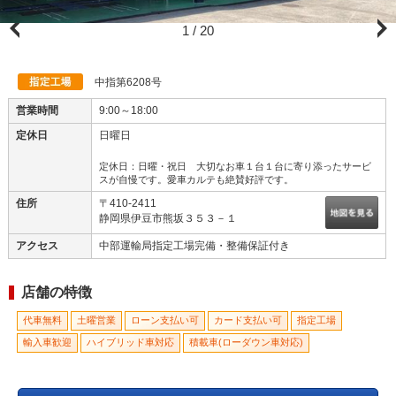
1
/
20
中指第6208号
営業時間
9:00～18:00
定休日
日曜日
定休日：日曜・祝日 大切なお車１台１台に寄り添ったサービ
スが自慢です。愛車カルテも絶賛好評です。
住所
〒410-2411
静岡県伊豆市熊坂３５３－１
アクセス
中部運輸局指定工場完備・整備保証付き
店舗の特徴
代車無料
土曜営業
ローン支払い可
カード支払い可
指定工場
輸入車歓迎
ハイブリッド車対応
積載車(ローダウン車対応)