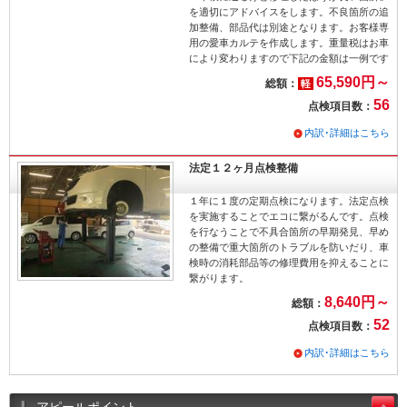
を適切にアドバイスをします。不良箇所の追
加整備、部品代は別途となります。お客様専
用の愛車カルテを作成します。重量税はお車
により変わりますので下記の金額は一例です
65,590円～
総額：
軽
56
点検項目数：
内訳･詳細はこちら
法定１２ヶ月点検整備
１年に１度の定期点検になります。法定点検
を実施することでエコに繋がるんです。点検
を行なうことで不具合箇所の早期発見、早め
の整備で重大箇所のトラブルを防いだり、車
検時の消耗部品等の修理費用を抑えることに
繋がります。
8,640円～
総額：
52
点検項目数：
内訳･詳細はこちら
アピールポイント