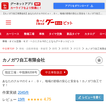
グーネットアプリ
無料
アプリをダウンロード
カーライフをより快適に！
【カノガワ自工有限会社】あなたのクルマのＣａｒ．Ｄｒ。地域の皆様の安心と安全を！カノガワ自工です！！グーネットピット
取
カーリース
整備工場
車検
タイヤ交換
新品タイヤ
カタログ
ロー
車検・オイル交換・キズ・ヘコミクルマのことならグーネットピット
中古車TOP
車検・自動車整備・車修理
静岡
静岡県
伊豆市
カノガワ自工有限
カノガワ自工有限会社
指定工場：中指第6208号
中古車取扱店
あなたのクルマのＣａｒ．Ｄｒ。地域の皆様の安心と安全を！カノガワ自工で
す！
作業実績
2045件
19件
4.75
レビュー