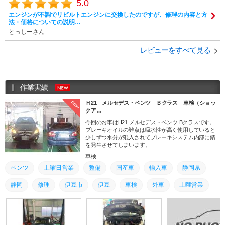
5.0
エンジンが不調でリビルトエンジンに交換したのですが、修理の内容と方
法・価格についての説明…
とっしーさん
レビューをすべて見る
作業実績
new
Ｈ21 メルセデス・ベンツ Ｂクラス 車検（ショッ
クア…
今回のお車はH21 メルセデス・ベンツ Bクラスです。
ブレーキオイルの難点は吸水性が高く使用していると
少しずつ水分が混入されてブレーキシステム内部に錆
を発生させてしまいます。
車検
ベンツ
土曜日営業
整備
国産車
輸入車
静岡県
静岡
修理
伊豆市
伊豆
車検
外車
土曜営業
取り付け
取付
交換
東部
点検
足回り
静岡県東部