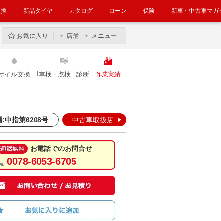
交換
新品タイヤ
カタログ
ローン
保険
新車・中古車マガ
お気に入り
店舗
メニュー
オイル交換
車検・点検・診断
作業実績
:中指第6208号
中古車取扱店
お電話でのお問合せ
0078-6053-6705