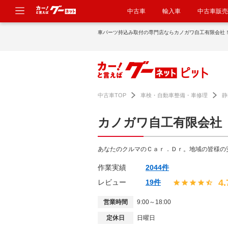
中古車
輸入車
中古車販売
車パーツ持込み取付の専門店ならカノガワ自工有限会社
中古車TOP
車検・自動車整備・車修理
静
カノガワ自工有限会社
あなたのクルマのＣａｒ．Ｄｒ。地域の皆様の
作業実績
2044件
4.
レビュー
19件
営業時間
9:00～18:00
定休日
日曜日