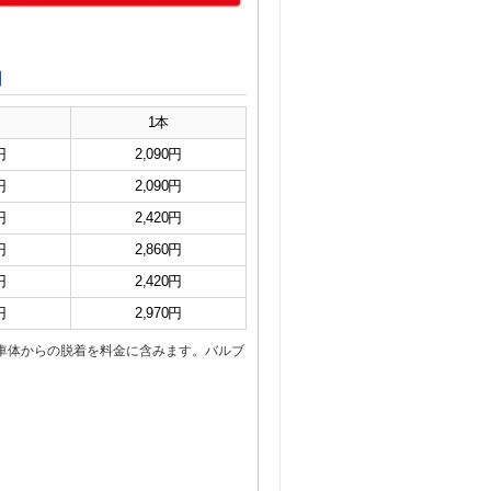
】
1本
円
2,090円
円
2,090円
円
2,420円
円
2,860円
円
2,420円
円
2,970円
車体からの脱着を料金に含みます。バルブ