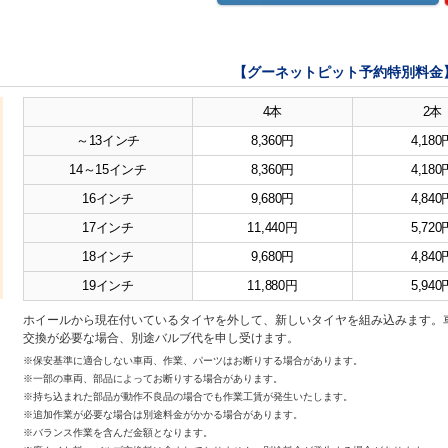
【グーネットピット予約特別料金
4本
2本
～13インチ
8,360円
4,180
14～15インチ
8,360円
4,180
16インチ
9,680円
4,840
17インチ
11,440円
5,720
18インチ
9,680円
4,840
19インチ
11,880円
5,940
ホイールから現在付いているタイヤを外して、新しいタイヤを組み込みます。
交換が必要な場合、別途バルブ代を申し受けます。
※保安基準に適合しない車両、作業、パーツはお断りする場合があります。
※一部の車両、部品によってお断りする場合があります。
※持ち込まれた部品が動作不良品の場合でも作業工賃が発生いたします。
※追加作業が必要な場合は別途料金がかかる場合があります。
※バランス作業を含んだ金額となります。