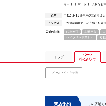
定休日：日曜・祝日 大切なお
す。
住所
〒410-2411 静岡県伊豆市熊坂
アクセス
中部運輸局指定工場完備・整備
代車無料
土曜営業
ロ
店舗の特徴
ハイブリッド車対応
積載
パーツ
トップ
持込み取付
ホイール・タイヤ交換
来店予約
この店舗で