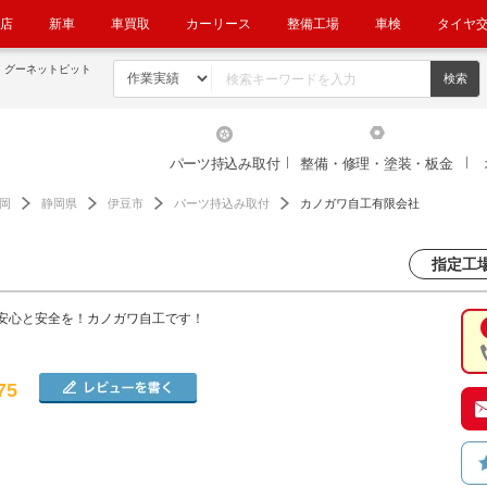
店
新車
車買取
カーリース
整備工場
車検
タイヤ
！グーネットピット
パーツ持込み取付
整備・修理・塗装・板金
岡
静岡県
伊豆市
パーツ持込み取付
カノガワ自工有限会社
指定工場
安心と安全を！カノガワ自工です！
75