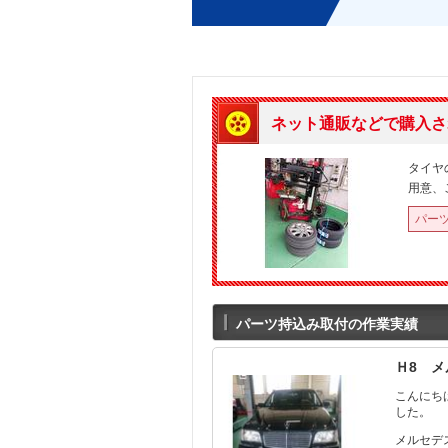
ネット通販などで購入さ
タイヤ
用意、
パー
パーツ持込み取付の作業実績
Ｈ8 
こんにち
した。
メルセデ