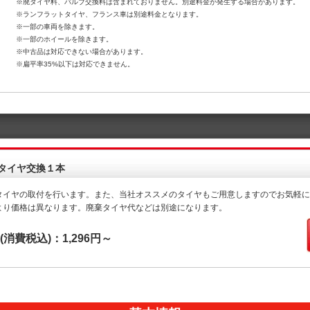
※廃タイヤ料、バルブ交換料は含まれておりません。別途料金が発生する場合があります。
※ランフラットタイヤ、フランス車は別途料金となります。
※一部の車両を除きます。
※一部のホイールを除きます。
※中古品は対応できない場合があります。
※扁平率35%以下は対応できません。
タイヤ交換１本
タイヤの取付を行います。また、当社オススメのタイヤもご用意しますのでお気軽に
より価格は異なります。廃棄タイヤ代などは別途になります。
(消費税込)：1,296円～