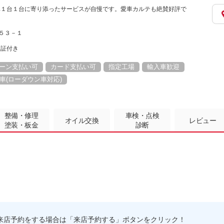
車１台１台に寄り添ったサービスが自慢です。愛車カルテも絶賛好評で
３５３－１
保証付き
ーン支払い可
カード支払い可
指定工場
輸入車歓迎
車(ローダウン車対応)
整備・修理
車検・点検
オイル交換
レビュー
塗装・板金
診断
来店予約をする場合は「来店予約する」ボタンをクリック！