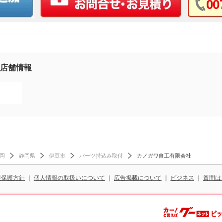
00
店舗情報
岡
静岡県
伊豆市
パーツ持込み取付
カノガワ自工有限会社
報保護方針
｜
個人情報の取扱いについて
｜
広告掲載について
｜
ビジネス
｜
質問は