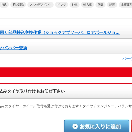
持込
持込部品
メルセデスベンツ
ベンツ
外車
輸入車
伊豆
静岡
土曜日営
足回り部品持込交換作業（ショックアブソーバ、ロアボールジョ…
ヤバンパー交換
パー
込みタイヤ取り付けもお任せ下さい
込みのタイヤ・ホイール取付も受け付けております！タイヤチェンジャー、バランサ