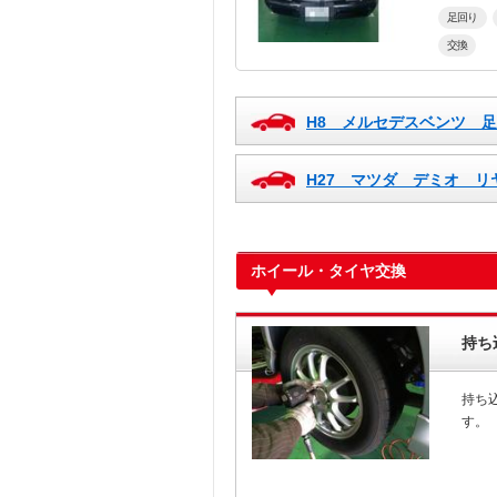
足回り
交換
H8 メルセデスベンツ 
H27 マツダ デミオ リ
ホイール・タイヤ交換
持ち
持ち
す。