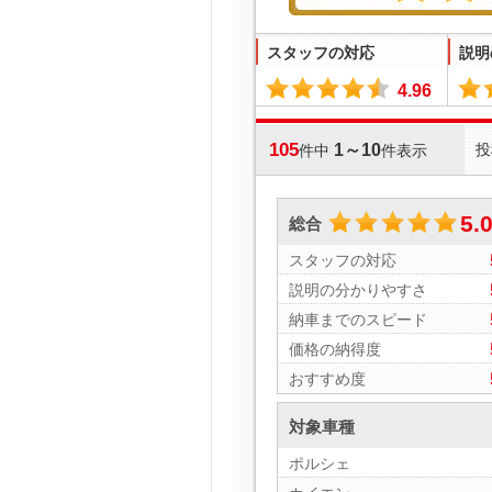
スタッフの対応
説明
4.96
105
1～10
投
件中
件表示
5.
総合
スタッフの対応
説明の分かりやすさ
納車までのスピード
価格の納得度
おすすめ度
対象車種
ポルシェ