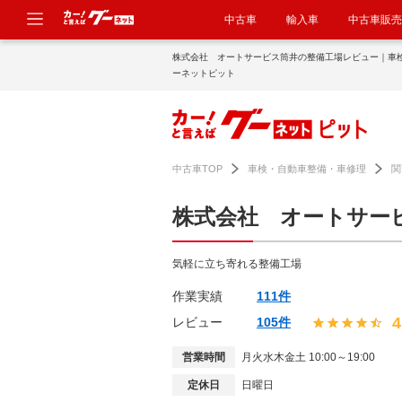
中古車
輸入車
中古車販売
株式会社 オートサービス筒井の整備工場レビュー｜車
ーネットピット
中古車TOP
車検・自動車整備・車修理
関
株式会社 オートサー
気軽に立ち寄れる整備工場
作業実績
111件
4
レビュー
105件
営業時間
月火水木金土 10:00～19:00
定休日
日曜日