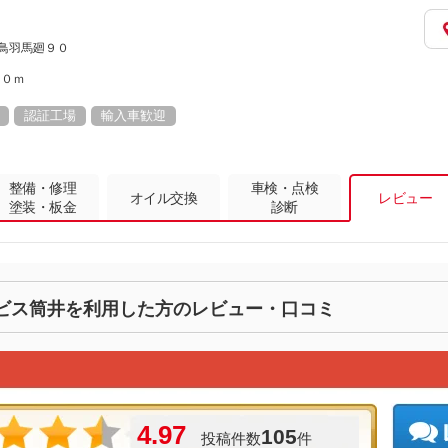
上鳥羽馬廻９０
００ｍ
認証工場
輸入車歓迎
整備・修理
車検・点検
オイル交換
レビュー
塗装・板金
診断
ビス筒井を利用した方のレビュー・口コミ
4.97
105
投稿件数
件