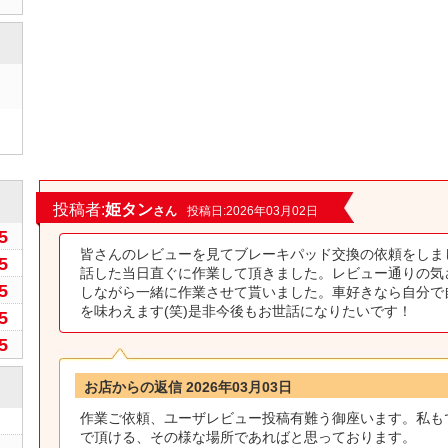
0
投稿者:
姫タン
さん
投稿日:2026年03月02日
5
皆さんのレビューを見てブレーキパッド交換の依頼をしま
5
話した当日直ぐに作業して頂きました。レビュー通りの気
5
しながら一緒に作業させて貰いました。車好きなら自分で
を味わえます(笑)是非今後もお世話になりたいです！
5
5
お店からの返信 2026年03月03日
作業ご依頼、ユーザレビュー投稿有難う御座います。私も
で頂ける、その様な場所であればと思っております。