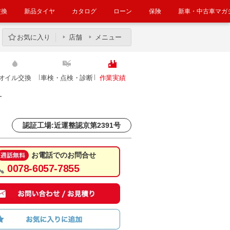
交換
新品タイヤ
カタログ
ローン
保険
新車・中古車マガ
お気に入り
店舗
メニュー
オイル交換
車検・点検・診断
作業実績
ー
認証工場:近運整認京第2391号
お電話でのお問合せ
0078-6057-7855