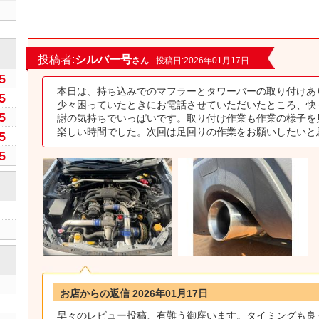
0
投稿者:
シルバー号
さん
投稿日:2026年01月17日
5
本日は、持ち込みでのマフラーとタワーバーの取り付けあ
5
少々困っていたときにお電話させていただいたところ、快
5
謝の気持ちでいっぱいです。取り付け作業も作業の様子を
楽しい時間でした。次回は足回りの作業をお願いしたいと
5
5
お店からの返信 2026年01月17日
早々のレビュー投稿、有難う御座います。タイミングも良