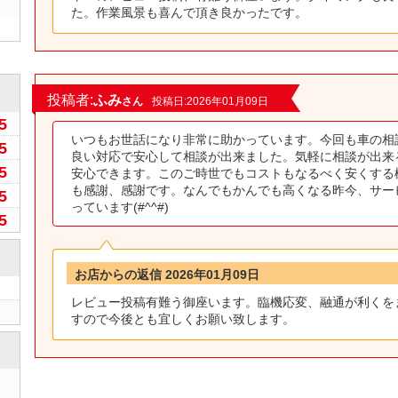
た。作業風景も喜んで頂き良かったです。
0
投稿者:
ふみ
さん
投稿日:2026年01月09日
5
いつもお世話になり非常に助かっています。今回も車の相
5
良い対応で安心して相談が出来ました。気軽に相談が出来
5
安心できます。このご時世でもコストもなるべく安くする
も感謝、感謝です。なんでもかんでも高くなる昨今、サー
5
っています(#^^#)
5
お店からの返信 2026年01月09日
レビュー投稿有難う御座います。臨機応変、融通が利くを
すので今後とも宜しくお願い致します。