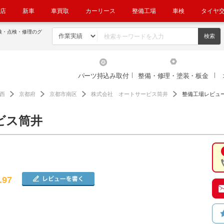
店
新車
車買取
カーリース
整備工場
車検
タイヤ
検・点検・修理のグ
パーツ持込み取付
整備・修理・塗装・板金
西
京都府
京都市南区
株式会社 オートサービス筒井
整備工場レビュ
ビス筒井
.97