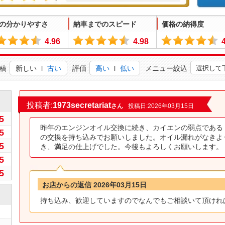
の分かりやすさ
納車までのスピード
価格の納得度
4.96
4.98
稿
新しい
l
古い
評価
高い
l
低い
メニュー絞込
0
投稿者:
1973secretariat
さん
投稿日:2026年03月15日
5
昨年のエンジンオイル交換に続き、カイエンの弱点である
5
の交換を持ち込みでお願いしました。オイル漏れがなきよ
5
き、満足の仕上げでした。今後もよろしくお願いします。
5
5
お店からの返信 2026年03月15日
持ち込み、歓迎していますのでなんでもご相談いて頂けれ