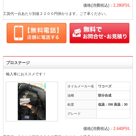
価格(消費税込)：
2,280円/L
工賃代一台あたり別途２２００円掛かります。ご了承ください。
プロステージ
輸入車におススメです！
オイルメーカー名
ワコーズ
油種
部分合成
粘度
低温：0W 高温：30
グレード
価格(消費税込)：
2,640円/L