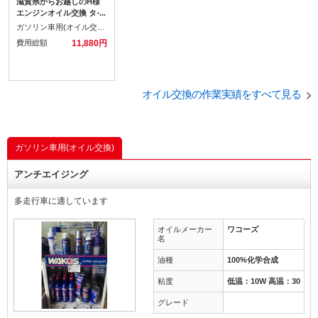
滋賀県からお越しのH様
エンジンオイル交換 タイ
ヤホイール持ち込み交換
ガソリン車用(オイル交換)
ありがとうございまし
費用総額
11,880円
た。
オイル交換の作業実績をすべて見る
ガソリン車用(オイル交換)
アンチエイジング
多走行車に適しています
オイルメーカー
ワコーズ
名
油種
100%化学合成
粘度
低温：10W 高温：30
グレード