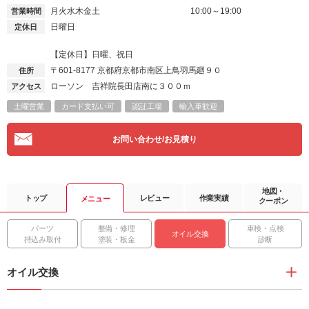
月火水木金土
10:00～19:00
営業時間
日曜日
定休日
【定休日】日曜、祝日
〒601-8177
京都府京都市南区上鳥羽馬廻９０
住所
ローソン 吉祥院長田店南に３００ｍ
アクセス
土曜営業
カード支払い可
認証工場
輸入車歓迎
お問い合わせ/お見積り
地図・
トップ
レビュー
作業実績
メニュー
クーポン
パーツ
整備・修理
車検・点検
オイル交換
持込み取付
塗装・板金
診断
オイル交換