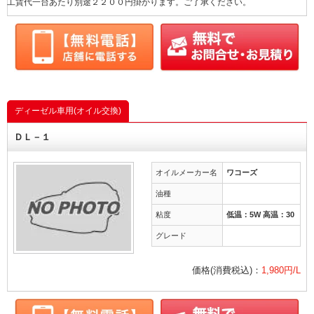
工賃代一台あたり別途２２００円掛かります。ご了承ください。
ディーゼル車用(オイル交換)
ＤＬ－１
オイルメーカー名
ワコーズ
油種
粘度
低温：5W 高温：30
グレード
価格(消費税込)：
1,980円/L