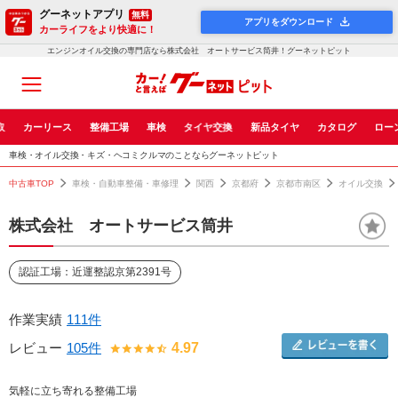
グーネットアプリ
無料
アプリをダウンロード
カーライフをより快適に！
エンジンオイル交換の専門店なら株式会社 オートサービス筒井！グーネットピット
取
カーリース
整備工場
車検
タイヤ交換
新品タイヤ
カタログ
ロー
車検・オイル交換・キズ・ヘコミクルマのことならグーネットピット
中古車TOP
車検・自動車整備・車修理
関西
京都府
京都市南区
オイル交換
株式会社 オートサービス筒井
認証工場：近運整認京第2391号
作業実績
111件
レビュー
105件
4.97
気軽に立ち寄れる整備工場