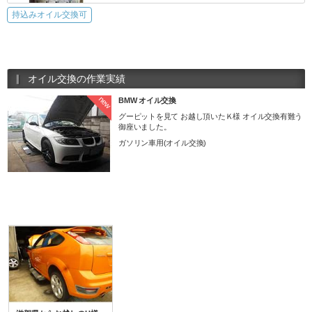
持込みオイル交換可
オイル交換の作業実績
new
BMW オイル交換
グーピットを見て お越し頂いたＫ様 オイル交換有難う
御座いました。
ガソリン車用(オイル交換)