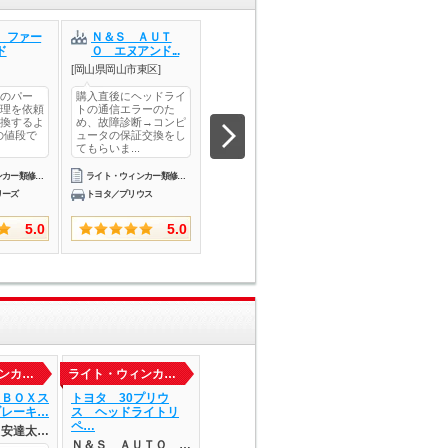
 ファー
Ｎ＆Ｓ ＡＵＴ
Ｎ＆Ｓ ＡＵＴ
ＢＯＤＹ Ｗ
ド
Ｏ エヌアンド...
Ｏ エヌアンド...
ＫＳ・ＲＥＶ..
[岡山県岡山市東区]
[岡山県岡山市東区]
[山口県防府市]
のパー
購入直後にヘッドライ
前回に続きまたまたパ
ヘッドライトの修
理を依頼
トの通信エラーのた
ンク修理でお世話にな
してもらいました
換するよ
め、故障診断→コンピ
りました修理前に一度
が付かなかったの
の値段で
ュータの保証交換をし
症状確認していただき
が片側のヘッドラ
てもらいま...
ましたが...
が付かな...
ライト・ウィンカー類修理・整備
ライト・ウィンカー類修理・整備
ライト・ウィンカー類修理・整備
リーズ
トヨタ／プリウス
トヨタ／カローラアクシオ
マツダ／ＣＸ－３
5.0
5.0
5.0
ンカ…
ライト・ウィンカ…
ライト・ウィンカ…
ライト・ウィンカ
－ＢＯＸス
トヨタ 30プリウ
トヨタ 30プリウ
トヨタ 30プリ
ブレーキ…
ス ヘッドライトリ
ス 右リアブレーキ
ス 純正テール
ペ…
ホ…
換…
Ｊ安達太…
Ｎ＆Ｓ ＡＵＴＯ …
Ｎ＆Ｓ ＡＵＴＯ …
Ｎ＆Ｓ ＡＵＴ