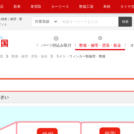
店
新車
車買取
カーリース
整備工場
車検
タイヤ
を検索｜修理・整
ピット
へ
中国
パーツ持込み取付
整備・修理・塗装・板金
オ
国
整備・修理・塗装・板金
ライト・ウィンカー類修理・整備
ださい