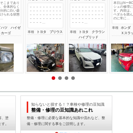
そこまであり
本日はNーB
、全体的なく
シュの修理に
－－－－－－－－－－
－－－－－－－－－－
分的に白い曇
す。内容は、
－－－－－－－－－－
－－－－－－－－－－
けられる状態
ペダルを踏ん
－－－－－－－－－－
－－－－－－－－－－
…
のに常に…
－－－－－－－－－－
－－－－－－－－－－
－－－－…
－－－－…
イハツ ハイゼ
車種
ホンダ
車種
トヨタ プリウス
車種
トヨタ クラウン
トカーゴ
Ｘスラ
ハイブリッド
知らないと損する！？車検や修理の豆知識
整備・修理の豆知識あれこれ
容、塗
整備・修理に必要な基本的な知識や流れなど、整
ます。
備・修理に関する事をご説明します。