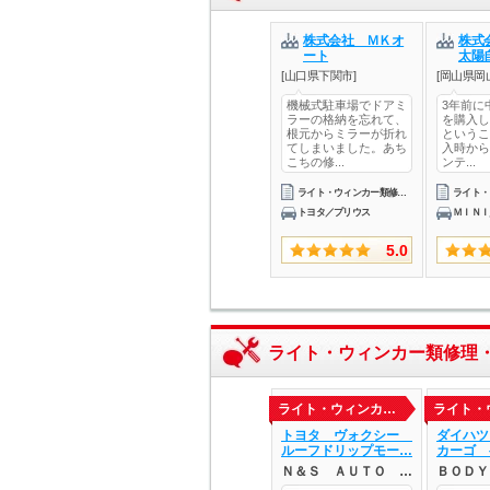
株式会社 ＭＫオ
株式
ート
太陽
[山口県下関市]
[岡山県岡
機械式駐車場でドアミ
3年前に中
ラーの格納を忘れて、
を購入し
根元からミラーが折れ
というこ
てしまいました。あち
入時から
こちの修...
ンテ...
ライト・ウィンカー類修理・整備
トヨタ／プリウス
ＭＩＮＩ
5.0
ライト・ウィンカー類修理
ライト・ウィンカ…
ライト・
トヨタ ヴォクシー
ダイハツ
ルーフドリップモー…
カーゴ 
Ｎ＆Ｓ ＡＵＴＯ …
ＢＯＤＹ