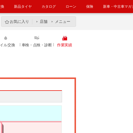
交換
新品タイヤ
カタログ
ローン
保険
新車・中古車マガ
お気に入り
店舗
メニュー
イル交換
車検・点検・診断
作業実績