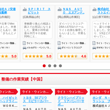
会社ＡＪ安達
ＳＰＩＲＩＴ ス
Ｎ＆Ｓ ＡＵＴ
株式会社
自動車
ピリット
Ｏ エヌアンド...
ストエイ
山市南区]
[広島県福山市]
[岡山県岡山市東区]
[山口県下関市]
古車でMini
車輌乗り換えの相談と
ダイハツミラココア-
ヘッドライト
ました。外車
購入でお世話になりま
DBA-L675Sのテール
ツ、曇りの修
ともあり、購
した。愛車が20年経
ライト右側を修理して
しました。交
「きちんとメ
過＆20万キロ走破。
もらいました。作業も
り、1/3ほど
同時にエ...
早...
やってい...
ライト・ウィンカー類修理・整備
ライト・ウィンカー類修理・整備
ライト・ウィンカー類修理・整備
／ＭＩＮＩ
メルセデス・ベンツ／ＳＬＫ
ダイハツ／ミラココア
ＢＭＷ／３シ
5.0
5.0
4.6
・整備の作業実績【中国】
ウィンカ…
ライト・ウィンカ…
ライト・ウィンカ…
ライト・ウィ
 ハイゼット
トヨタ 50プリウ
クラウンハイブリッ
ホンダ Ｎ
ヘッドライ…
ス Cピラーカバー
ド リアバンパーサ
ラッシュ 
…
ポ…
 ＷＯＲＫ…
株式会社Ａ
Ｎ＆Ｓ ＡＵＴＯ …
Ｎ＆Ｓ ＡＵＴＯ …