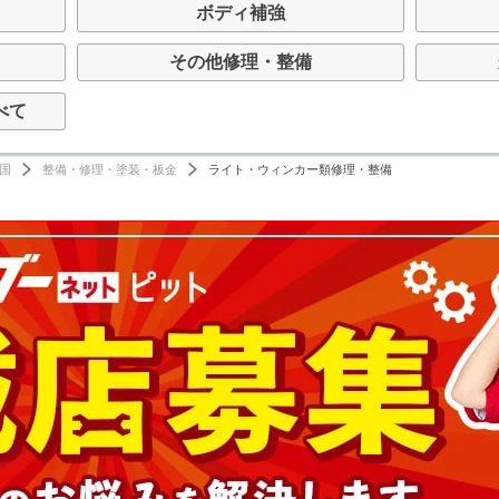
ボディ補強
その他修理・整備
べて
国
整備・修理・塗装・板金
ライト・ウィンカー類修理・整備