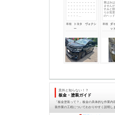
－－－－－－－－－－
黄ばみは
－－－－－－－－－－
ませんが
－－－－－－－－－－
すみと部
－－－－－－－－－－
りが見受
－－－－…
のヘッド
車種
トヨタ ヴォクシ
車種
ダ
ー
ッ
意外と知らない！？
板金・塗装ガイド
「板金塗装って？」板金の具体的な作業内
装作業の工程についてわかりやすく説明し