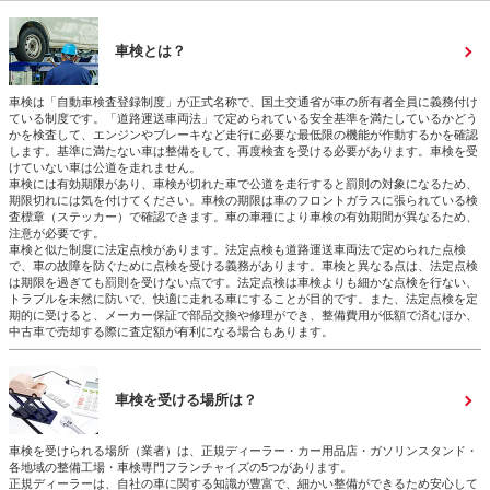
車検とは？
車検は「自動車検査登録制度」が正式名称で、国土交通省が車の所有者全員に義務付け
ている制度です。「道路運送車両法」で定められている安全基準を満たしているかどう
かを検査して、エンジンやブレーキなど走行に必要な最低限の機能が作動するかを確認
します。基準に満たない車は整備をして、再度検査を受ける必要があります。車検を受
けていない車は公道を走れません。
車検には有効期限があり、車検が切れた車で公道を走行すると罰則の対象になるため、
期限切れには気を付けてください。車検の期限は車のフロントガラスに張られている検
査標章（ステッカー）で確認できます。車の車種により車検の有効期間が異なるため、
注意が必要です。
車検と似た制度に法定点検があります。法定点検も道路運送車両法で定められた点検
で、車の故障を防ぐために点検を受ける義務があります。車検と異なる点は、法定点検
は期限を過ぎても罰則を受けない点です。法定点検は車検よりも細かな点検を行ない、
トラブルを未然に防いで、快適に走れる車にすることが目的です。また、法定点検を定
期的に受けると、メーカー保証で部品交換や修理ができ、整備費用が低額で済むほか、
中古車で売却する際に査定額が有利になる場合もあります。
車検を受ける場所は？
車検を受けられる場所（業者）は、正規ディーラー・カー用品店・ガソリンスタンド・
各地域の整備工場・車検専門フランチャイズの5つがあります。
正規ディーラーは、自社の車に関する知識が豊富で、細かい整備ができるため安心して