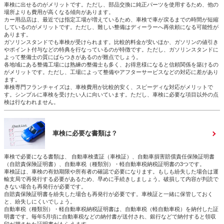
車検に出せるのがメリットです。ただし、部品交換に純正パーツを使用するため、他の
場所よりも費用が高くなる傾向があります。
カー用品店は、最近では指定工場が増えているため、車検で車が戻るまでの時間が短縮
しているのがメリットです。ただし、難しい整備はディーラーへ再依頼になる可能性が
あります。
ガソリンスタンドでも車検が受けられます。比較的料金が安いほか、ガソリンの値引き
やポイント付与などの特典を行なっているのが特徴です。ただし、ガソリンスタンドに
よって整備士の質にばらつきがあるのが難点でしょう。
各地域にある整備工場には熟練の整備士も多く、お得意様になると信頼関係を築けるの
がメリットです。ただし、工場によって整備やアフターサービスなどの対応に差があり
ます。
車検専門フランチャイズは、車検費用が比較的安く、スピーディな対応がメリットで
す。シンプルに車検を受けたい人に向いています。ただし、車検に必要な項目以外の点
検は行なわれません。
車検に必要な書類は？
車検で必要になる書類は、 自動車検査証（車検証）、自動車損害賠償責任保険証明書
（自賠責保険証明書）、自動車税（種類別）・軽自動車税納税証明書の3つです。
車検証は、車検の有効期限や所有者の確認で必要になります。もしも紛失した場合は運
輸支局で再発行する必要があるため、早めに手続きしましょう。破損して内容が判読で
きない場合も再発行が必要です。
自賠責保険証明書を紛失した場合も再発行が必要です。車検証と一緒に保管しておく
と、紛失しにくいでしょう。
自動車税（種類別）・軽自動車税納税証明書は、自動車税（軽自動車税）を納付した証
明書です。毎年5月頃に自動車税などの納付書が送付され、銀行などで納付すると領収