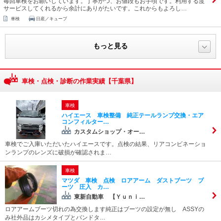
毎回車検をお願いしています。丁寧かつ、お値段もお手頃です。利用する度
サービスしてくれるから余計にありがたいです。これからもよろし…
車検
日産／キューブ
もっと見る
車検・点検・診断の作業実績【千葉県】
車検
ハイエース 車検整備 純正テールランプ交換・エア
コンフィルター…
カスタムショップ・オー…
車検でご入庫いただいたハイエースです。点検の結果、リアコンビネーショ
ンランプのレンズに破損が確認されま…
車検
マツダ 車検 点検 ロアアーム ダストブーツ ブ
ーツ 圧入 カ…
東新自動車 【Ｙｕｎｉ…
ロアアームブーツ切れの為交換します純正はブーツの設定が無し ASSYの
み社外品はカシメタイプとバンドタ…