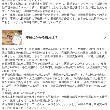
印が押された証明書がもらえます。
車検を受ける際にはこの証明書が必要です。ただし、最近ではインターネット決済で自
動車税を支払うケースも多く、都道府県によっては証明書が発行されない場合もありま
す。この場合は、証明書の提示が必要ありません。
また、車検では書類以外に車検費用が必要です。車検費用は、自動車重量税などの法定
費用、車検の代行手数料の車検基本料、整備費用が必要です。あらかじめ見積りをとっ
ておき、大まかな費用を把握しておけば安心です。
車検にかかる費用は？
車検にかかる費用は、法定費用・車検基本料金（代行料金）・整備費に分けられます。
法定費用は車の種類により金額が決まっており、印紙代以外はどの業者に依頼しても変
わりません。法定費用は、さらに「自動車重量税」「自賠責保険料」「印紙・証紙代
（継続検査手数料）」に分けられます。
自動車重量税は車の重量区分で税額が決まります。区分は4つに分けられており、軽自
動車が6,600円、小型乗用車が1万6,400円、中型乗用車が2万4,600円、大型乗用車が3万
2,800円です。
自賠責保険料は、軽自動車が2万1,140円、乗用車が2万1,550円です。印紙代は軽自動
車・小型中型乗用車・大型乗用車の3区分で異なる以外に、依頼先が認証工場か指定工
場かで値段が異なります。認証工場の場合は、軽自動車が1,400円、小型中型乗用車が
1,700円、大型乗用車が1,800円ですが、指定工場の場合はどの車両区分でも一律1,100
円です。
※金額は2020/12/10時点のものです。
車検基本料金は業者が車検を代行する手数料で、整備費は部品交換や作業にかかる費用
です。業者によって、これらの値段は異なります。
法定費用は金額が決まっているため、車検を安くしたい人は、車検基本料と整備費が抑
えられた業者を選ぶとよいでしょう。