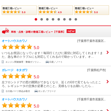
整備工場レビュー
整備工場レビュー
整備工場レビュー
5.0
4.9
5.0
1
2
3
4
5
6
7
8
車検・点検・診断の整備工場レビュー【千葉県】
オートハウスカワノ
[千葉県千葉市若葉区...
5.0
いつもお世話になっています！毎回行くたびに親切に対応してくれます！ま
た、急な車のトラブルにも対応してくれるので助かっています。オ…
エンジン関連修理・整備ガソリン...
日産／ノート
ガレージ キタガワ
[千葉県松戸市]
5.0
左フロントドアの窓の開閉ができなくなり、近くのGSで見てもらったとこ
ろ、レギュレータの交換が必要とのこと。見積もりをお願いしたら…
その他パーツ持込み取付
ホンダ／フリード
オートハウスカワノ
[千葉県千葉市若葉区...
5.0