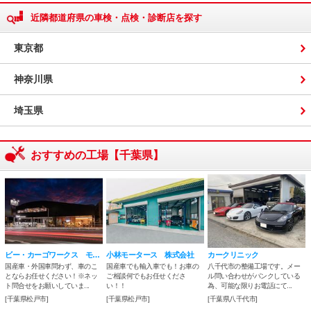
近隣都道府県の車検・点検・診断店を探す
東京都
神奈川県
埼玉県
おすすめの工場【千葉県】
ビー・カーゴワークス モーターサービス
小林モータース 株式会社
カークリニック
国産車・外国車問わず、車のこ
国産車でも輸入車でも！お車の
八千代市の整備工場です。メー
とならお任せください！※ネッ
ご相談何でもお任せくださ
ル問い合わせがパンクしている
ト問合せをお願いしていま...
い！！
為、可能な限りお電話にて...
[千葉県松戸市]
[千葉県松戸市]
[千葉県八千代市]