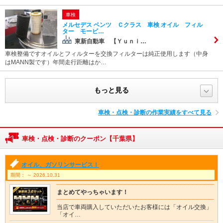
車検
メルセデス ベンツ Ｃクラス 車検 オイル フィル
ター モービ…
東新自動車 【Ｙｕｎｉ…
車検整備ですオイルとフィルターを交換フィルターは純正使用します（中身
はMANN製です）年間走行距離はか…
もっと見る
車検・点検・診断の作業実績をすべて見る
車検・点検・診断のクーポン【千葉県】
オイル、ガソリンサービス！
期間： ～ 2026.10.31
まとめてやっちゃいます！
当店で車両購入していただいたお客様には「オイル交換」
「オイ…