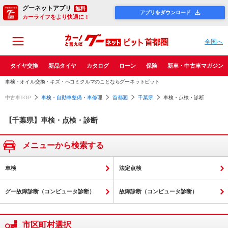
グーネットアプリ
無料
アプリをダウンロード
カーライフをより快適に！
首都圏
全国へ
タイヤ交換
新品タイヤ
カタログ
ローン
保険
新車・中古車マガジン
車検・オイル交換・キズ・ヘコミクルマのことならグーネットピット
中古車TOP
車検・自動車整備・車修理
首都圏
千葉県
車検・点検・診断
【千葉県】車検・点検・診断
メニューから検索する
車検
法定点検
グー故障診断（コンピュータ診断）
故障診断（コンピュータ診断）
市区町村選択