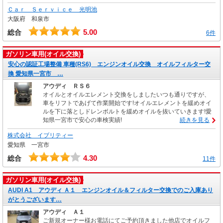
Ｃａｒ Ｓｅｒｖｉｃｅ 光明池
大阪府 和泉市
5.00
総合
6件
ガソリン車用(オイル交換)
安心の認証工場整備 車種(RS6) エンジンオイル交換 オイルフィルター交
換 愛知県一宮市 …
アウディ ＲＳ６
オイルとオイルエレメント交換をしましたいつも通りですが、
車をリフトであげて作業開始です!オイルエレメントを緩めオイ
ルを下に落としドレンボルトを緩めオイルを抜いていきます!愛
知県一宮市で安心の車検実績!
続きを見る
株式会社 イブリティー
愛知県 一宮市
4.30
総合
11件
ガソリン車用(オイル交換)
AUDI A1 アウディ Ａ１ エンジンオイル＆フィルター交換でのご入庫あり
がとうございます…
アウディ Ａ１
ご新規オーナー様お電話にてご予約頂きました他店でオイルフ