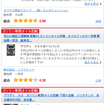
続きを見る
カワマタ商会グループ （株）Ｋレボリューション
栃木県 小山市
4.99
総合
36件
ガソリン車用(オイル交換)
安心の認証工場整備 車種A5 エンジンオイル交換 オイルフィルター交換 愛
知県一宮市 岐阜市…
アウディ Ａ５スポーツバック
今回はA5のオイル交換をしました今回はA5のオイル交換をしま
す!早速作業開始です!今回はオイルのみなのでアンダーカバーを
外しオイルを抜いていきます!オイルを入れオイル量の計測をし
たら作業終了です!
続きを見る
株式会社 イブリティー
愛知県 一宮市
4.30
総合
11件
ガソリン車用(オイル交換)
アウディ Ａ３ ガソリン車用(オイル交換) 下回り点検 メンテナンス 名
古屋市中川区 名古屋…