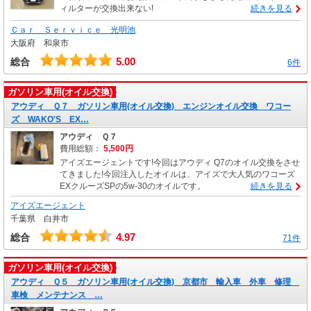
ィルターが交換出来ない!
続きを見る
Ｃａｒ Ｓｅｒｖｉｃｅ 光明池
大阪府 和泉市
5.00
総合
6件
ガソリン車用(オイル交換)
アウディ Ｑ７ ガソリン車用(オイル交換) エンジンオイル交換 ワコー
ズ WAKO'S EX…
アウディ Ｑ７
費用総額：
5,500円
アイズエージェントです!今回はアウディ Q7のオイル交換をさせ
てきました!今回注入したオイルは、アイズで大人気のワコーズ
EXクルーズSPの5w-30のオイルです。
続きを見る
アイズエージェント
千葉県 白井市
4.97
総合
71件
ガソリン車用(オイル交換)
アウディ Ｑ５ ガソリン車用(オイル交換) 京都市 輸入車 外車 修理
車検 メンテナンス …