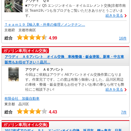
アウディ Ｑ５
■アウディ Q5 エンジンオイル・オイルエレメント交換|京都市南
区 Team19いつも当ブログをご覧いただきありがとうございま
す。
続きを見る
Ｔｅａｍ１９【輸入車・外車の修理／メンテナン…
京都府 京都市南区
4.99
総合
16件
ガソリン車用(オイル交換)
アウディ Ａ６アバント オイル交換 車検整備・鈑金塗装、新車・中古車
販売もお任せ下さい！品川…
アウディ Ａ６アバント
今回はご依頼はアウディ A6アバントオイル交換作業になりま
す。作業完了です。この度は有難う御座いました。品川区周辺
の車検・整備・鈑金塗装もお任せ下さい!お車の事なら何でも弊
社にご相談下さい!
続きを見る
有限会社 加藤自動車
東京都 品川区
4.43
総合
7件
ガソリン車用(オイル交換)
2017年式アウディ Ｓ１ エンジンオイル交換。坂戸市 鶴ヶ島市 日高