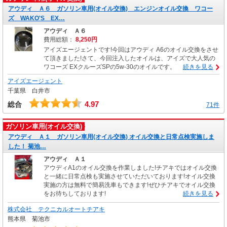
アウディ Ａ６ ガソリン車用(オイル交換) エンジンオイル交換 ワコー
ズ WAKO'S EX…
アウディ Ａ６
費用総額：
8,250円
アイズエージェントです!今回はアウディ A6のオイル交換をさせ
て頂きました!さて、今回注入したオイルは、アイズで大人気の
ワコーズ EXクルーズSPの5w-30のオイルです。
続きを見る
アイズエージェント
千葉県 白井市
4.97
総合
71件
ガソリン車用(オイル交換)
アウディ Ａ１ ガソリン車用(オイル交換) オイル交換と日常点検実施しま
した！ 菊池…
アウディ Ａ１
アウディA1のオイル交換を作業しました!チアキではオイル交換
と一緒に日常点検も実施させていただいております!オイル交換
実施の方は無料で簡易洗車もできます!ぜひチアキでオイル交換
をお待ちしております!
続きを見る
株式会社 テクニカルオートチアキ
熊本県 菊池市