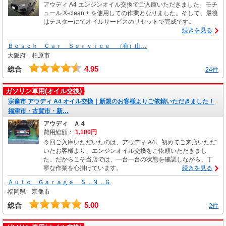
アウディ A4 エンジンオイル交換でご入庫いただきました。モチ
ュール X-clean + を使用しての作業となりました。そして、最後
はテスターにてオイルサービスのリセットで完成です。
続きを見る
Ｂｏｓｃｈ Ｃａｒ Ｓｅｒｖｉｃｅ （有）山…
大阪府 柏原市
4.95
総合
24件
ガソリン車用(オイル交換)
宗像市 アウディ A4 オイル交換｜新規のお客様よりご依頼いただきました！
福津市・古賀市・新…
アウディ Ａ４
費用総額：
1,100円
今回ご入庫いただいたのは、アウディ A4。初めてご来店いただ
いたお客様より、エンジンオイル交換をご依頼いただきまし
た。だからこそ当店では、一台一台の状態を確認しながら、丁
寧な作業を心掛けています。
続きを見る
Ａｕｔｏ Ｇａｒａｇｅ Ｓ．Ｎ．Ｇ
福岡県 宗像市
5.00
総合
2件