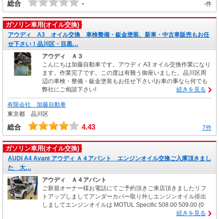
-
総合
-件
ガソリン車用(オイル交換)
アウディ A3 オイル交換 車検整備・鈑金塗装、新車・中古車販売もお任
せ下さい！品川区・目黒…
アウディ Ａ３
こんにちは加藤自動車です。アウディ A3 オイル交換作業になり
ます。作業完了です。この度は有難う御座いました。品川区周
辺の車検・整備・鈑金塗装もお任せ下さい!お車の事なら何でも
弊社にご相談下さい!
続きを見る
有限会社 加藤自動車
東京都 品川区
4.43
総合
7件
ガソリン車用(オイル交換)
AUDI A4 Avant アウディ Ａ４アバント エンジンオイル交換ご入庫頂きまし
た 大…
アウディ Ａ４アバント
ご新規オーナー様お電話にてご予約頂きご来店頂きましたリフ
トアップしましてアンダーカバー取り外しエンジンオイル排出
しましてエンジンオイルは MOTUL Specific 508.00 509.00 (0
続きを見る