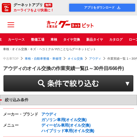
グーネットアプリ
無料
アプリをダウンロード
カーライフをより快適に！
取
カーリース
整備工場
車検
タイヤ交換
新品タイヤ
カタログ
ロー
車検・オイル交換・キズ・ヘコミクルマのことならグーネットピット
中古車TOP
車検・自動車整備・車修理
オイル交換
アウディ
作業実績一覧 1～30
アウディのオイル交換の作業実績一覧(1～30件目/666件)
絞り込み条件
メーカー・ブランド
アウディ
ガソリン車用(オイル交換)
メニュー
ディーゼル車用(オイル交換)
ハイブリッド車用(オイル交換)