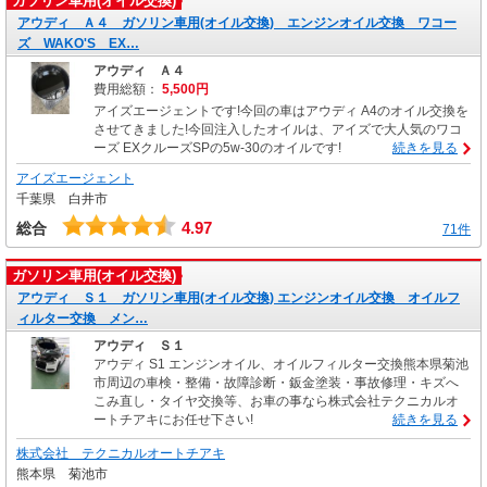
ガソリン車用(オイル交換)
アウディ Ａ４ ガソリン車用(オイル交換) エンジンオイル交換 ワコー
ズ WAKO'S EX…
アウディ Ａ４
費用総額：
5,500円
アイズエージェントです!今回の車はアウディ A4のオイル交換を
させてきました!今回注入したオイルは、アイズで大人気のワコ
ーズ EXクルーズSPの5w-30のオイルです!
続きを見る
アイズエージェント
千葉県 白井市
4.97
総合
71件
ガソリン車用(オイル交換)
アウディ Ｓ１ ガソリン車用(オイル交換) エンジンオイル交換 オイルフ
ィルター交換 メン…
アウディ Ｓ１
アウディ S1 エンジンオイル、オイルフィルター交換熊本県菊池
市周辺の車検・整備・故障診断・鈑金塗装・事故修理・キズへ
こみ直し・タイヤ交換等、お車の事なら株式会社テクニカルオ
ートチアキにお任せ下さい!
続きを見る
株式会社 テクニカルオートチアキ
熊本県 菊池市