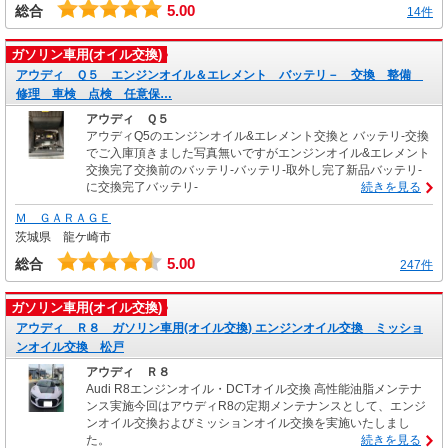
5.00
総合
14件
ガソリン車用(オイル交換)
アウディ Ｑ５ エンジンオイル＆エレメント バッテリ－ 交換 整備
修理 車検 点検 任意保…
アウディ Ｑ５
アウディQ5のエンジンオイル&エレメント交換と バッテリ-交換
でご入庫頂きました写真無いですがエンジンオイル&エレメント
交換完了交換前のバッテリ-バッテリ-取外し完了新品バッテリ-
に交換完了バッテリ-
続きを見る
Ｍ ＧＡＲＡＧＥ
茨城県 龍ケ崎市
5.00
総合
247件
ガソリン車用(オイル交換)
アウディ Ｒ８ ガソリン車用(オイル交換) エンジンオイル交換 ミッショ
ンオイル交換 松戸
アウディ Ｒ８
Audi R8エンジンオイル・DCTオイル交換 高性能油脂メンテナ
ンス実施今回はアウディR8の定期メンテナンスとして、エンジ
ンオイル交換およびミッションオイル交換を実施いたしまし
た。
続きを見る