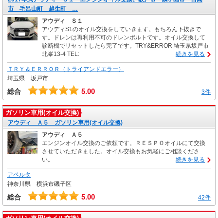
市 毛呂山町 越生町 …
アウディ Ｓ１
アウディS1のオイル交換をしていきます。もちろん下抜きで
す。ドレンは再利用不可のドレンボルトです。オイル交換して
診断機でリセットしたら完了です。TRY&ERROR 埼玉県坂戸市
北峯13-4 TEL:
続きを見る
ＴＲＹ＆ＥＲＲＯＲ（トライアンドエラー）
埼玉県 坂戸市
5.00
総合
3件
ガソリン車用(オイル交換)
アウディ Ａ５ ガソリン車用(オイル交換)
アウディ Ａ５
エンジンオイル交換のご依頼です。ＲＥＳＰＯオイルにて交換
させていただきました。オイル交換もお気軽にご相談くださ
い。
続きを見る
アペルタ
神奈川県 横浜市磯子区
5.00
総合
42件