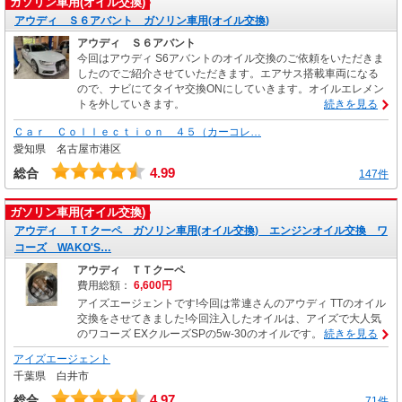
ガソリン車用(オイル交換)
アウディ Ｓ６アバント ガソリン車用(オイル交換)
アウディ Ｓ６アバント
今回はアウディ S6アバントのオイル交換のご依頼をいただきま
したのでご紹介させていただきます。エアサス搭載車両になる
ので、ナビにてタイヤ交換ONにしていきます。オイルエレメン
トを外していきます。
続きを見る
Ｃａｒ Ｃｏｌｌｅｃｔｉｏｎ ４５（カーコレ…
愛知県 名古屋市港区
4.99
総合
147件
ガソリン車用(オイル交換)
アウディ ＴＴクーペ ガソリン車用(オイル交換) エンジンオイル交換 ワ
コーズ WAKO'S…
アウディ ＴＴクーペ
費用総額：
6,600円
アイズエージェントです!今回は常連さんのアウディ TTのオイル
交換をさせてきました!今回注入したオイルは、アイズで大人気
のワコーズ EXクルーズSPの5w-30のオイルです。
続きを見る
アイズエージェント
千葉県 白井市
4.97
総合
71件