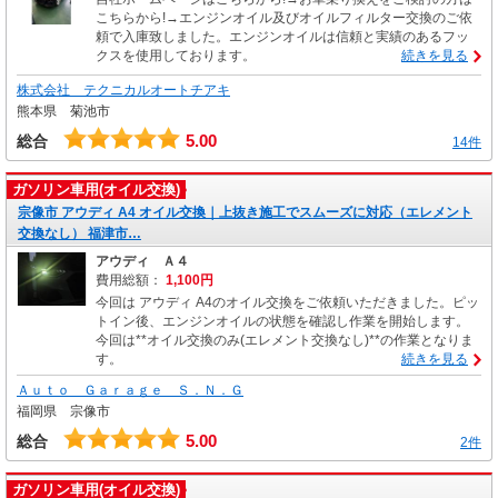
こちらから!→エンジンオイル及びオイルフィルター交換のご依
頼で入庫致しました。エンジンオイルは信頼と実績のあるフッ
クスを使用しております。
続きを見る
株式会社 テクニカルオートチアキ
熊本県 菊池市
5.00
総合
14件
ガソリン車用(オイル交換)
宗像市 アウディ A4 オイル交換｜上抜き施工でスムーズに対応（エレメント
交換なし） 福津市…
アウディ Ａ４
費用総額：
1,100円
今回は アウディ A4のオイル交換をご依頼いただきました。ピッ
トイン後、エンジンオイルの状態を確認し作業を開始します。
今回は**オイル交換のみ(エレメント交換なし)**の作業となりま
す。
続きを見る
Ａｕｔｏ Ｇａｒａｇｅ Ｓ．Ｎ．Ｇ
福岡県 宗像市
5.00
総合
2件
ガソリン車用(オイル交換)