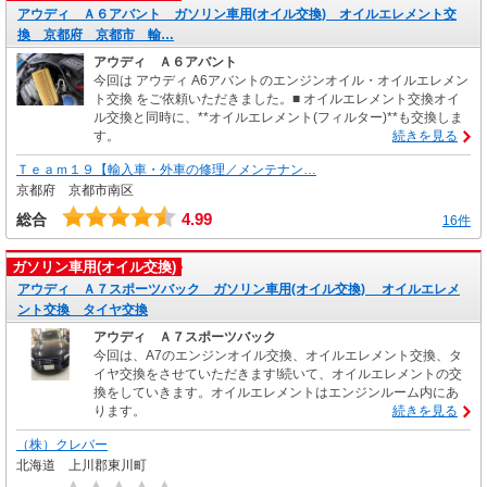
アウディ Ａ６アバント ガソリン車用(オイル交換) オイルエレメント交
換 京都府 京都市 輸…
アウディ Ａ６アバント
今回は アウディ A6アバントのエンジンオイル・オイルエレメン
ト交換 をご依頼いただきました。■ オイルエレメント交換オイ
ル交換と同時に、**オイルエレメント(フィルター)**も交換しま
す。
続きを見る
Ｔｅａｍ１９【輸入車・外車の修理／メンテナン…
京都府 京都市南区
4.99
総合
16件
ガソリン車用(オイル交換)
アウディ Ａ７スポーツバック ガソリン車用(オイル交換) オイルエレメ
ント交換 タイヤ交換
アウディ Ａ７スポーツバック
今回は、A7のエンジンオイル交換、オイルエレメント交換、タ
イヤ交換をさせていただきます!続いて、オイルエレメントの交
換をしていきます。オイルエレメントはエンジンルーム内にあ
ります。
続きを見る
（株）クレバー
北海道 上川郡東川町