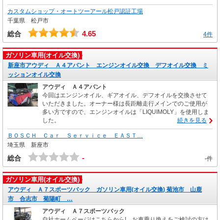
カスタムショップ・オートツーアール松戸認証工場
千葉県 松戸市
4.65
総合
4件
ガソリン車用(オイル交換)
新座市アウディ Ａ４アバント エンジンオイル交換 デフオイル交換 ミ
ッションオイル交換
アウディ Ａ４アバント
今回はエンジンオイル、ギアオイル、デフオイルを交換させて
いただきました。オーナー様は長距離走行メインでのご使用が
多い方ですので、エンジンオイルは「LIQUIMOLY」を使用しま
した。
続きを見る
ＢＯＳＣＨ Ｃａｒ Ｓｅｒｖｉｃｅ ＥＡＳＴ…
埼玉県 新座市
-
総合
-件
ガソリン車用(オイル交換)
アウディ Ａ７スポーツバック ガソリン車用(オイル交換) 菊池市 山鹿
市 合志市 菊陽町 …
アウディ Ａ７スポーツバック
自社ホームページはこちらから!→お車乗り換えをご検討の方は