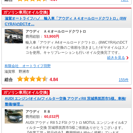
ガソリン車用(オイル交換)
滋賀オートライフハノ 輸入車「アウディ Ａ４オールロードクワトロ」(8W
CYRA)のDCTオ…
アウディ Ａ４オールロードクワトロ
費用総額：
53,900円
輸入車「アウディ A4オールロードクワトロ」(8WCYRA)のDCT
オイル&ギヤオイル交換のご依頼を頂きました!ギヤオイルはスノ
コを使用。キャリブレーションも行いオイル交換完了です。
続きを見る
有限会社 オートライフ羽野
滋賀県 野洲市
4.84
総合
155件
ガソリン車用(オイル交換)
AUDI エンジン/オイル/フィルター交換 アウディR8 茨城県筑西市S様。車検/
整備/修理…
アウディ Ｒ８
費用総額：
60,032円
AUDI アウディ R8 5.2 FSI クワトロ MOTUL エンジンオイル&フ
ィルター交換 茨城県筑西市S様ご依頼ありがとうございます。
【作業工賃・部品代金】 費用明細も細かく掲載しています。