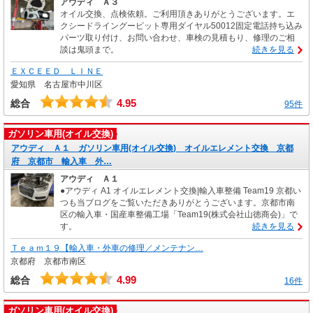
アウディ Ａ３
オイル交換、点検依頼。ご利用頂きありがとうございます。エ
クシードライングーピット専用ダイヤル50012固定電話持ち込み
パーツ取り付け、お問い合わせ、車検の見積もり、修理のご相
談は鬼頭まで。
続きを見る
ＥＸＣＥＥＤ ＬＩＮＥ
愛知県 名古屋市中川区
4.95
総合
95件
ガソリン車用(オイル交換)
アウディ Ａ１ ガソリン車用(オイル交換) オイルエレメント交換 京都
府 京都市 輸入車 外…
アウディ Ａ１
●アウディ A1 オイルエレメント交換|輸入車整備 Team19 京都い
つも当ブログをご覧いただきありがとうございます。京都市南
区の輸入車・国産車整備工場「Team19(株式会社山徳商会)」で
す。
続きを見る
Ｔｅａｍ１９【輸入車・外車の修理／メンテナン…
京都府 京都市南区
4.99
総合
16件
ガソリン車用(オイル交換)