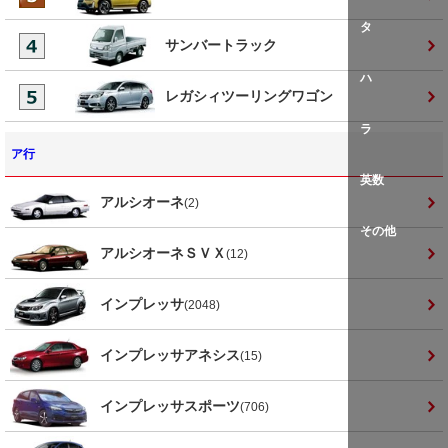
タ
サンバートラック
ハ
レガシィツーリングワゴン
ラ
ア行
英数
アルシオーネ
(2)
その他
アルシオーネＳＶＸ
(12)
インプレッサ
(2048)
インプレッサアネシス
(15)
インプレッサスポーツ
(706)