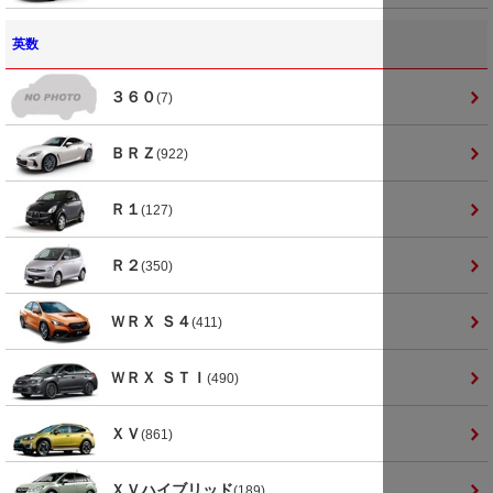
英数
３６０
(7)
ＢＲＺ
(922)
Ｒ１
(127)
Ｒ２
(350)
ＷＲＸ Ｓ４
(411)
ＷＲＸ ＳＴＩ
(490)
ＸＶ
(861)
ＸＶハイブリッド
(189)