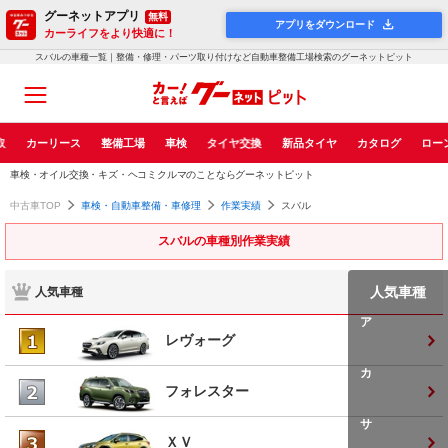
グーネットアプリ
無料
アプリをダウンロード
カーライフをより快適に！
スバルの車種一覧｜整備・修理・パーツ取り付けなど自動車整備工場検索のグーネットピット
取
カーリース
整備工場
車検
タイヤ交換
新品タイヤ
カタログ
ロー
車検・オイル交換・キズ・ヘコミクルマのことならグーネットピット
中古車TOP
車検・自動車整備・車修理
作業実績
スバル
スバルの車種別作業実績
人気車種
人気車種
ア
レヴォーグ
カ
フォレスター
サ
ＸＶ