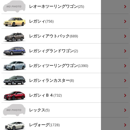
レオーネツーリングワゴン
(25)
レガシィ
(756)
レガシィアウトバック
(689)
レガシィグランドワゴン
(2)
レガシィツーリングワゴン
(1390)
レガシィランカスター
(8)
レガシィＢ４
(732)
レックス
(5)
レヴォーグ
(1728)