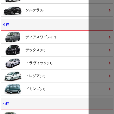
ソルテラ
(4)
タ行
ディアスワゴン
(67)
デックス
(10)
トラヴィック
(11)
トレジア
(33)
ドミンゴ
(21)
ハ行