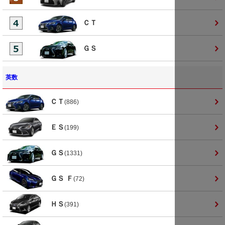
ＣＴ
ＧＳ
英数
ＣＴ
(886)
ＥＳ
(199)
ＧＳ
(1331)
ＧＳ Ｆ
(72)
ＨＳ
(391)