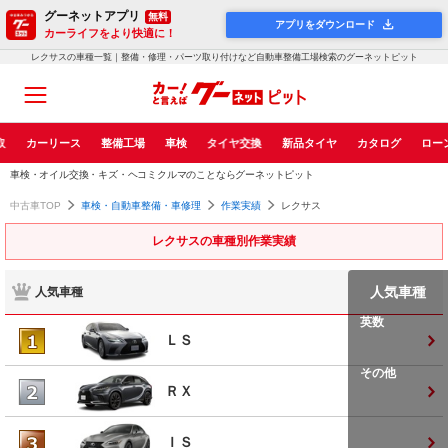
グーネットアプリ
無料
アプリをダウンロード
カーライフをより快適に！
レクサスの車種一覧｜整備・修理・パーツ取り付けなど自動車整備工場検索のグーネットピット
取
カーリース
整備工場
車検
タイヤ交換
新品タイヤ
カタログ
ロー
車検・オイル交換・キズ・ヘコミクルマのことならグーネットピット
中古車TOP
車検・自動車整備・車修理
作業実績
レクサス
レクサスの車種別作業実績
人気車種
人気車種
英数
ＬＳ
その他
ＲＸ
ＩＳ