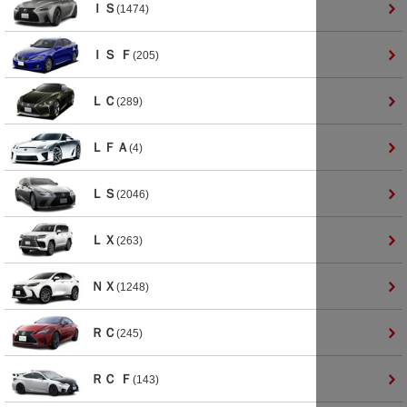
ＩＳ
(1474)
ＩＳ Ｆ
(205)
ＬＣ
(289)
ＬＦＡ
(4)
ＬＳ
(2046)
ＬＸ
(263)
ＮＸ
(1248)
ＲＣ
(245)
ＲＣ Ｆ
(143)