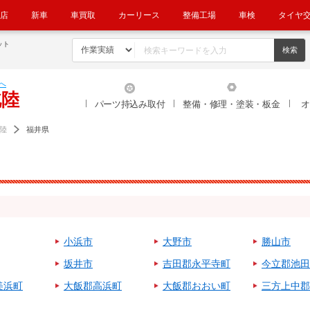
店
新車
車買取
カーリース
整備工場
車検
タイヤ
ット
へ
北陸
パーツ持込み取付
整備・修理・塗装・板金
オ
陸
福井県
小浜市
大野市
勝山市
坂井市
吉田郡永平寺町
今立郡池田
美浜町
大飯郡高浜町
大飯郡おおい町
三方上中郡