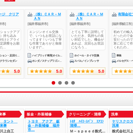
ージ クリア
（株）ＣＡＲ－Ｍ
（株）ＣＡＲ－Ｍ
有限会社
ＡＮ
ＡＮ
井市]
[福井県福井市]
[福井県福井市]
[福井県鯖江市]
ショックアブ
エンジンオイル交換
とても丁寧に説明して
初めての輸入
）持ち込み
で、いつもお世話にな
いただき、気持ちの良
だったので金
付けとアライ
ってます！いつも丁寧
い対応でした。機会が
安だったので
定調整をお願
な作業でありがと御座
あれば、次回もお世話
算に応じて作
...
います(^...
になろう...
くれたの...
サスペンション・足回りパーツ取付サスペンション・足回り修理・整備
ハイブリッド車用(オイル交換)
ホイール・タイヤ交換
車検
クラウンセダン
ホンダ／ステップワゴンスパーダ
スバル／インプレッサ
5.0
5.0
5.0
来事
板金・外装補修
クリーニング・清掃
洗車
ツ タント
トヨタ アクア 鈑
ﾄﾖﾀ ﾊｲｴｰｽﾊﾞﾝ ｴｱｺﾝ
ヤリスクロ
来事
金・外装補修 福井
清掃…
洗車
市…
川上自工
Ｍ－ｓｐｅｅｄ株式…
株式会社川