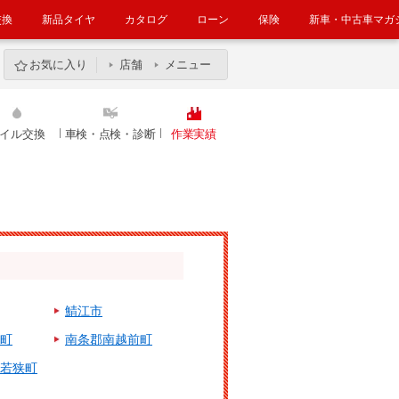
交換
新品タイヤ
カタログ
ローン
保険
新車・中古車マガ
お気に入り
店舗
メニュー
イル交換
車検・点検・診断
作業実績
鯖江市
町
南条郡南越前町
若狭町