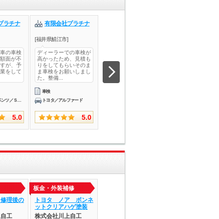
プラチナ
有限会社プラチナ
（株）ＣＡＲ－Ｍ
株式会社 ラ
ＡＮ
アップ
[福井県鯖江市]
[福井県福井市]
[福井県福井市]
車の車検
ディーラーでの車検が
プリウスのウォーター
いつも車検をお願
額面が不
高かったため、見積も
ポンプの交換をしてい
てますが、今回は
すが、予
りをしてもらいそのま
ただきました。終始親
ル交換をして頂き
業をして
ま車検をお願いしまし
切な対応をしていただ
た。急に行きまし
た。整備...
きました...
待ち時間...
車検
エンジン関連修理・整備
ガソリン車用(オイル
メルセデス・ベンツ／Ｓクラス
トヨタ／アルファード
トヨタ／プリウス
スズキ／スイフト
5.0
5.0
5.0
板金・外装補修
日々の出来事
キズ・へこみ直し
ス修理後の
トヨタ ノア ボンネ
ダイハツ ハイゼット
トヨタ プリウ
ットクリアハゲ塗装
トラック 日々の出…
キズ・へこみ直
上自工
株式会社川上自工
株式会社川上自工
Ｍ－ｓｐｅｅｄ