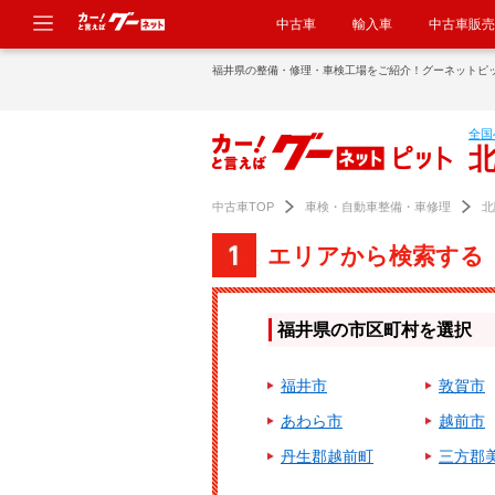
中古車
輸入車
中古車販売
福井県の整備・修理・車検工場をご紹介！グーネットピ
全国
中古車TOP
車検・自動車整備・車修理
北
エリアから検索する
福井県の市区町村を選択
福井市
敦賀市
あわら市
越前市
丹生郡越前町
三方郡