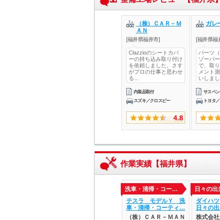
（株）ＣＡＲ－Ｍ
ガレ
ＡＮ
[福井県福井市]
[福井県福
Clazzioのシートカバ
パーツ（
ーの持ち込み取り付け
ゾーバー
を依頼しました。さす
で、取り
がプロの仕事と思わせ
メント測
る...
いしました
内装品取付
スズキ／クロスビー
トヨタ／
4.8
作業実績【福井県】
洗車・清掃・コー…
日々の出
テスラ モデルＹ 洗
ダイハ
車・清掃・コーティ…
日々の出
（株）ＣＡＲ－ＭＡＮ
株式会社