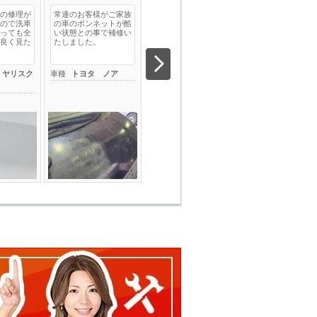
の修理が
常連のお客様がご家族
久々の更新です。当店
Ｍ－ｓｐｅｅｄ株
ので洗車
の車のボンネットが酷
の農道のフェラーリ
社です。この度は
っても全
い状態との事で補修い
（代車）ことハイゼッ
ヨタのプリウスα
良く見た
たしました。
トトラックのオーディ
いて整備・修理・
オが壊れて…
装・板金に…
 ヤリスク
車種
トヨタ ノア
車種
ダイハツ ハイゼ
車種
トヨタ プ
ットトラック
α