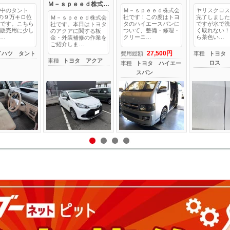
Ｍ－ｓｐｅｅｄ株式…
中のタント
Ｍ－ｓｐｅｅｄ株式会
ヤリスクロス
ｓの９万キロ位
社です！この度はトヨ
完了しました
Ｍ－ｓｐｅｅｄ株式会
です。こちら
タのハイエースバンに
ですが水で洗
社です。本日はトヨタ
販売用に少し
ついて、整備・修理・
く取れない！
のアクアに関する板
…
クリーニ…
ら茶色い…
金・外装補修の作業を
ご紹介しま…
27,500円
イハツ タント
費用総額
車種
トヨタ
車種
トヨタ アクア
ロス
車種
トヨタ ハイエー
スバン