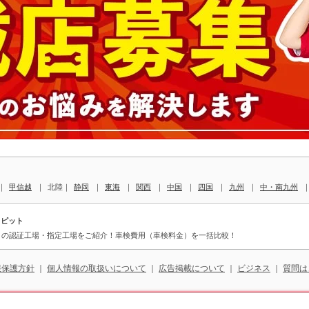
｜
甲信越
｜
北陸｜
静岡
｜
東海
｜
関西
｜
中国
｜
四国
｜
九州
｜
中・南九州
トピット
）の認証工場・指定工場をご紹介！車検費用（車検料金）を一括比較！
報保護方針
｜
個人情報の取扱いについて
｜
広告掲載について
｜
ビジネス
｜
質問は