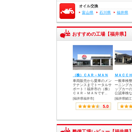
オイル交換
富山県
石川県
福井県
おすすめの工場【福井県】
（株）ＣＡＲ－ＭＡＮ
車両販売から愛車のメン
一般車検
テナンスまでトータルサ
ーニング
ポート！福井市の（株）
ップカー
ＣＡＲ－ＭＡＮです...
公認車検など
[福井県福井市]
[福井県鯖江
5.0
整備工場レビュー【福井県