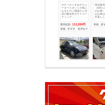
ホディのくすみやウォ
現在販売
ータースポットが気に
（600
なるとのご相談から当
のお車）
店の親水性ガラスコー
のお車は
ティング…
手直しし
112,200円
費用総額
車種
ダ
車種
テスラ モデルＹ