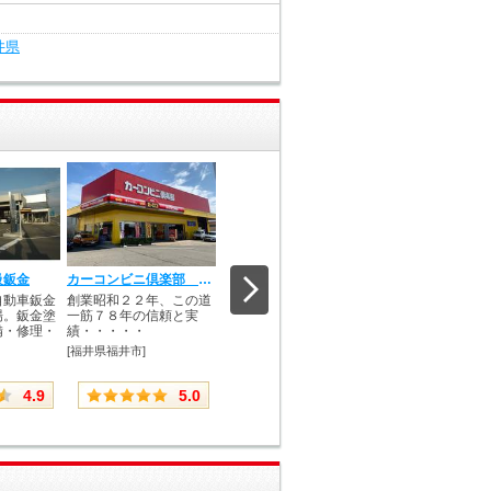
井県
級鈑金
カーコンビニ倶楽部 Ｎ’ｓ ＣＡＰ 福井南店
有限会社プラチナ
株式会社川上自工
自動車鈑金
創業昭和２２年、この道
国産車・輸入車に問わ
累計１万台以上の
場。鈑金塗
一筋７８年の信頼と実
ず、幅広い車種を取り扱
理経験を持つ「最
備・修理・
績・・・・・
っております。
人」がいる車屋。
修理の事なら川上自.
[福井県福井市]
[福井県鯖江市]
[福井県福井市]
4.9
5.0
5.0