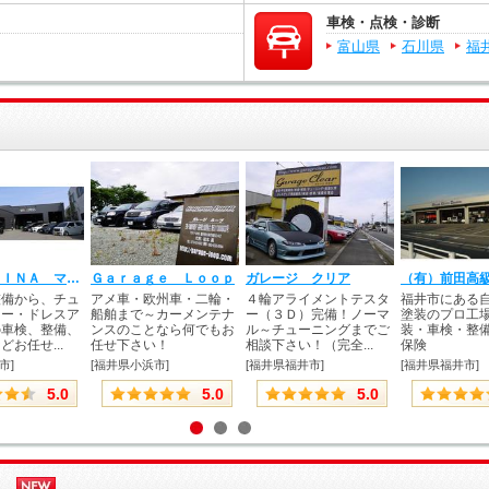
車検・点検・診断
富山県
石川県
福
ＭＡＣＣＨＩＮＡ マッキナ
Ｇａｒａｇｅ Ｌｏｏｐ
ガレージ クリア
（有）前田高
整備から、チュ
アメ車・欧州車・二輪・
４輪アライメントテスタ
福井市にある
カー・ドレスア
船舶まで～カーメンテナ
ー（３Ｄ）完備！ノーマ
塗装のプロ工
の車検、整備、
ンスのことなら何でもお
ル～チューニングまでご
装・車検・整
お任せ...
任せ下さい！
相談下さい！（完全...
保険
市]
[福井県小浜市]
[福井県福井市]
[福井県福井市]
5.0
5.0
5.0
】