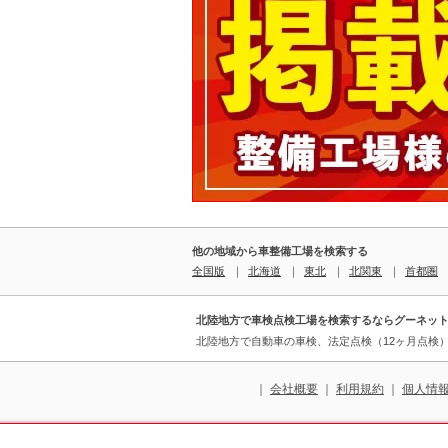
他の地域から車整備工場を検索する
全国版
｜
北海道
｜
東北
｜
北関東
｜
首都圏
北陸地方で車検点検工場を検索するならグーネッ
北陸地方で自動車の車検、法定点検（12ヶ月点検
｜
会社概要
｜
利用規約
｜
個人情