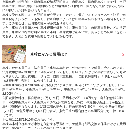
自動車税（種類別）・軽自動車税納税証明書は、自動車税（軽自動車税）を納付した証
明書です。毎年5月頃に自動車税などの納付書が送付され、銀行などで納付すると領収
印が押された証明書がもらえます。
車検を受ける際にはこの証明書が必要です。ただし、最近ではインターネット決済で自
動車税を支払うケースも多く、都道府県によっては証明書が発行されない場合もありま
す。この場合は、証明書の提示が必要ありません。
また、車検では書類以外に車検費用が必要です。車検費用は、自動車重量税などの法定
費用、車検の代行手数料の車検基本料、整備費用が必要です。あらかじめ見積りをとっ
ておき、大まかな費用を把握しておけば安心です。
車検にかかる費用は？
車検にかかる費用は、法定費用・車検基本料金（代行料金）・整備費に分けられます。
法定費用は車の種類により金額が決まっており、印紙代以外はどの業者に依頼しても変
わりません。法定費用は、さらに「自動車重量税」「自賠責保険料」「印紙・証紙代
（継続検査手数料）」に分けられます。
自動車重量税は車の重量区分で税額が決まります。区分は4つに分けられており、軽自
動車が6,600円、小型乗用車が1万6,400円、中型乗用車が2万4,600円、大型乗用車が3万
2,800円です。
自賠責保険料は、軽自動車が2万1,140円、乗用車が2万1,550円です。印紙代は軽自動
車・小型中型乗用車・大型乗用車の3区分で異なる以外に、依頼先が認証工場か指定工
場かで値段が異なります。認証工場の場合は、軽自動車が1,400円、小型中型乗用車が
1,700円、大型乗用車が1,800円ですが、指定工場の場合はどの車両区分でも一律1,100
円です。
※金額は2020/12/10時点のものです。
車検基本料金は業者が車検を代行する手数料で、整備費は部品交換や作業にかかる費用
です。業者によって、これらの値段は異なります。