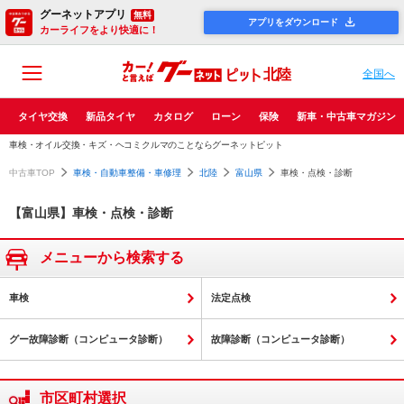
グーネットアプリ
無料
アプリをダウンロード
カーライフをより快適に！
北陸
全国へ
タイヤ交換
新品タイヤ
カタログ
ローン
保険
新車・中古車マガジン
車検・オイル交換・キズ・ヘコミクルマのことならグーネットピット
中古車TOP
車検・自動車整備・車修理
北陸
富山県
車検・点検・診断
【富山県】車検・点検・診断
メニューから検索する
車検
法定点検
グー故障診断（コンピュータ診断）
故障診断（コンピュータ診断）
市区町村選択