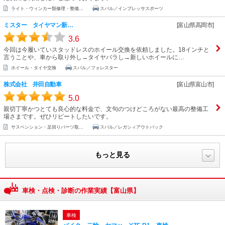
ライト・ウィンカー類修理・整備...
スバル／インプレッサスポーツ
ミスター タイヤマン新…
[富山県高岡市]
3.6
今回は今履いていスタッドレスのホイール交換を依頼しました。18インチと
言うことや、車から取り外し→タイヤバラし→新しいホイールに…
ホイール・タイヤ交換
スバル／フォレスター
株式会社 井田自動車
[富山県富山市]
5.0
親切丁寧かつとても良心的な料金で、文句のつけどころがない最高の整備工
場さまです。ぜひリピートしたいです。
サスペンション・足回りパーツ取...
スバル／レガシィアウトバック
もっと見る
車検・点検・診断の作業実績【富山県】
車検