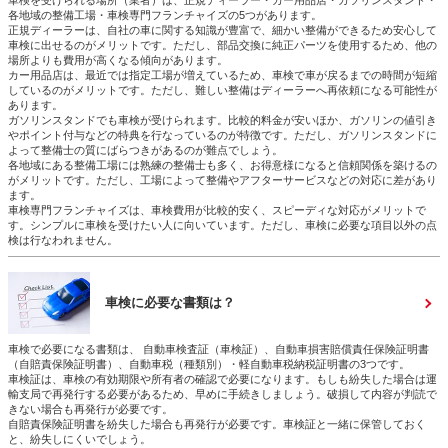
車検を受けられる場所（業者）は、正規ディーラー・カー用品店・ガソリンスタンド・
各地域の整備工場・車検専門フランチャイズの5つがあります。
正規ディーラーは、自社の車に関する知識が豊富で、細かい整備ができるため安心して
車検に出せるのがメリットです。ただし、部品交換に純正パーツを使用するため、他の
場所よりも費用が高くなる傾向があります。
カー用品店は、最近では指定工場が増えているため、車検で車が戻るまでの時間が短縮
しているのがメリットです。ただし、難しい整備はディーラーへ再依頼になる可能性が
あります。
ガソリンスタンドでも車検が受けられます。比較的料金が安いほか、ガソリンの値引き
やポイント付与などの特典を行なっているのが特徴です。ただし、ガソリンスタンドに
よって整備士の質にばらつきがあるのが難点でしょう。
各地域にある整備工場には熟練の整備士も多く、お得意様になると信頼関係を築けるの
がメリットです。ただし、工場によって整備やアフターサービスなどの対応に差があり
ます。
車検専門フランチャイズは、車検費用が比較的安く、スピーディな対応がメリットで
す。シンプルに車検を受けたい人に向いています。ただし、車検に必要な項目以外の点
検は行なわれません。
車検に必要な書類は？
車検で必要になる書類は、 自動車検査証（車検証）、自動車損害賠償責任保険証明書
（自賠責保険証明書）、自動車税（種類別）・軽自動車税納税証明書の3つです。
車検証は、車検の有効期限や所有者の確認で必要になります。もしも紛失した場合は運
輸支局で再発行する必要があるため、早めに手続きしましょう。破損して内容が判読で
きない場合も再発行が必要です。
自賠責保険証明書を紛失した場合も再発行が必要です。車検証と一緒に保管しておく
と、紛失しにくいでしょう。