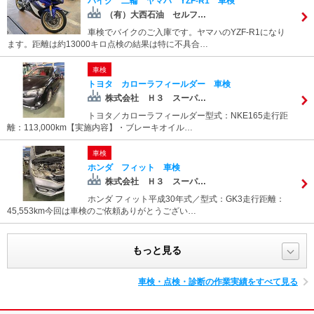
バイク 二輪 ヤマハ YZF-R1 車検
（有）大西石油 セルフ…
車検でバイクのご入庫です。ヤマハのYZF-R1になり
ます。距離は約13000キロ点検の結果は特に不具合…
車検
トヨタ カローラフィールダー 車検
株式会社 Ｈ３ スーパ…
トヨタ／カローラフィールダー型式：NKE165走行距
離：113,000km【実施内容】・ブレーキオイル…
車検
ホンダ フィット 車検
株式会社 Ｈ３ スーパ…
ホンダ フィット平成30年式／型式：GK3走行距離：
45,553km今回は車検のご依頼ありがとうござい…
もっと見る
車検・点検・診断の作業実績をすべて見る