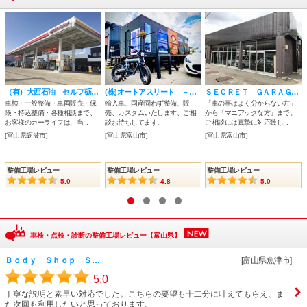
（有）大西石油 セルフ砺波１５６ＳＳ
(株)オートアスリート －ＡＵＴＯ ＡＴＨＬＥＴＥ ＣＯ．， ＬＴＤ．－
ＳＥＣＲＥＴ ＧＡＲＡＧＥ～シークレットガレージ～
車検・一般整備・車両販売・保
輸入車、国産問わず整備、販
「車の事はよく分からない方」
険・持込整備・各種相談まで、
売、カスタムいたします、ご相
から「マニアックな方」まで。
お客様のカーライフは、当...
談お待ちしてます。
ご相談には真摯に対応致し...
[富山県砺波市]
[富山県富山市]
[富山県富山市]
整備工場レビュー
整備工場レビュー
整備工場レビュー
5.0
4.8
5.0
1
2
3
4
車検・点検・診断の整備工場レビュー【富山県】
Ｂｏｄｙ Ｓｈｏｐ Ｓ…
[富山県魚津市]
5.0
丁寧な説明と素早い対応でした。こちらの要望も十二分に叶えてもらえ、ま
た次回も利用したいと思っております。