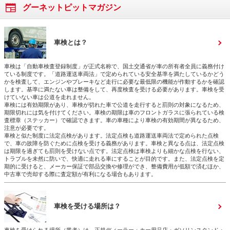
グーネットピットマガジン
車検とは？
車検は「自動車検査登録制度」が正式名称で、国土交通省が車の所有者全員に義務付け
ている制度です。「道路運送車両法」で定められている安全基準を満たしているかどう
かを検査して、エンジンやブレーキなど走行に必要な最低限の機能が作動するかを確認
します。基準に満たない車は整備をして、再度検査を受ける必要があります。車検を受
けていない車は公道を走れません。
車検には有効期限があり、車検が切れた車で公道を走行すると罰則の対象になるため、
期限切れには気を付けてください。車検の期限は車のフロントガラスに張られている検
査標章（ステッカー）で確認できます。車の車種により車検の有効期間が異なるため、
注意が必要です。
車検と似た制度に法定点検があります。法定点検も道路運送車両法で定められた点検
で、車の故障を防ぐために点検を受ける義務があります。車検と異なる点は、法定点検
は期限を過ぎても罰則を受けない点です。法定点検は車検よりも細かな点検を行ない、
トラブルを未然に防いで、快適に走れる車にすることが目的です。また、法定点検を定
期的に受けると、メーカー保証で部品交換や修理ができ、整備費用が低額で済むほか、
中古車で売却する際に査定額が有利になる場合もあります。
車検を受ける場所は？