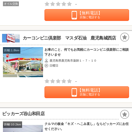
オイル交換
-
【無料電話】
店舗に電話する
カーコンビニ倶楽部 マスダ石油 鹿児島城西店
お車のこと、何でもお気軽にカーコンビニ倶楽部にご相談
距離:1.8km
下さいませ
鹿児島県鹿児島市薬師１－７－１０
日曜日
-
【無料電話】
店舗に電話する
ピッカーズ谷山和田店
クルマの板金「キズ・へこみ直し」ならピッカーズにお任
距離:10.2km
せください。