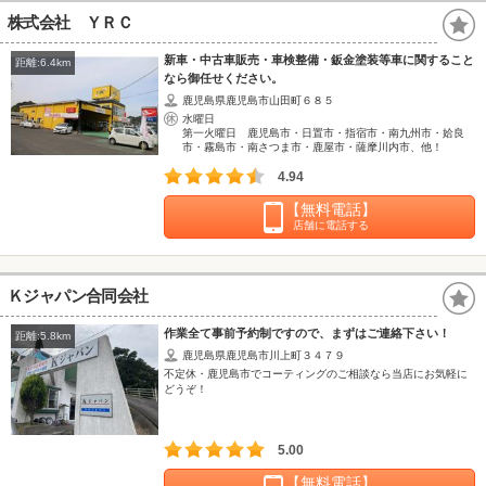
株式会社 ＹＲＣ
新車・中古車販売・車検整備・鈑金塗装等車に関すること
距離:6.4km
なら御任せください。
鹿児島県鹿児島市山田町６８５
水曜日
第一火曜日 鹿児島市・日置市・指宿市・南九州市・姶良
市・霧島市・南さつま市・鹿屋市・薩摩川内市、他！
4.94
【無料電話】
店舗に電話する
Ｋジャパン合同会社
作業全て事前予約制ですので、まずはご連絡下さい！
距離:5.8km
鹿児島県鹿児島市川上町３４７９
不定休・鹿児島市でコーティングのご相談なら当店にお気軽に
どうぞ！
5.00
【無料電話】