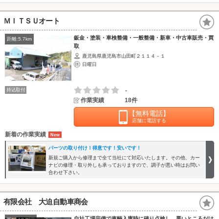
ＭＩＴＳＵオート
鈑金・塗装・車検整備・一般整備・新車・中古車販売・買
距離:5.7km
取
鹿児島県鹿児島市山田町２１１４－１
日曜日
持込取付
-
作業実績
18件
【無料電話】
店舗に電話する
新着の作業実績
パーツの取り付け！得意です！安いです！
新規ご購入から修理まで全て当社にて対応いたします。その他、カー
ナビの修理・取り外しも承っておりますので、調子が悪い時はお問い
合わせ下さい。
有限会社 大迫自動車商会
自社工場完備で車輌入庫時に確り点検し、悪いところだけ