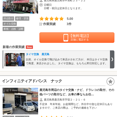
鹿児島県鹿児島市甲突町２３－２２
日曜日
日曜・祝日は定休日となります。
持込取付
修理・塗装
5.00
オイル交換
作業実績
3件
車検・点検・診断
【無料電話】
店舗に電話する
新着の作業実績
タイヤ交換 鹿児島
以前、オイル交換で飛び込みで来店がされて方が、 本日はタイヤ交換
で再度、来店されました。 タイヤ交換は、もちろん即日対応します。
インフィニティアドバンス ナック
鹿児島市周辺のタイヤ交換・ナビ、ドラレコの取付、その
距離:6.4km
他パーツの取付など、お車の事ならお任…
鹿児島県鹿児島市宇宿２－２１－６
不定休 年末年始、お盆期間など、外出中や急な定休日もあり
ますので、ご来店の際は、ご予約の連絡を下さい