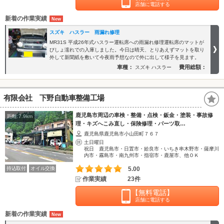
店舗に電話する
新着の作業実績
スズキ ハスラー 雨漏れ修理
MR31S 平成26年式ハスラー運転席への雨漏れ修理運転席のマットが
びしょ濡れでの入庫しました。今日は晴天、とりあえずマットを取り
外して新聞紙を敷いて今夜雨予想なので外に出して様子を見ます。
車種：
費用総額：
スズキ ハスラー
有限会社 下野自動車整備工場
鹿児島市周辺の車検・整備・点検・鈑金・塗装・事故修
距離:7.9km
理・キズへこみ直し・保険修理・パーツ取…
鹿児島県鹿児島市小山田町７６７
土日曜日
祝日 鹿児島市・日置市・姶良市・いちき串木野市・薩摩川
内市・霧島市・南九州市・指宿市・鹿屋市、他ＯＫ
持込取付
オイル交換
5.00
作業実績
23件
【無料電話】
店舗に電話する
新着の作業実績