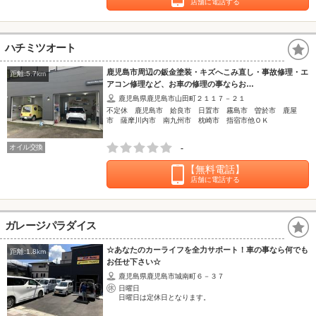
店舗に電話する
ハチミツオート
鹿児島市周辺の鈑金塗装・キズへこみ直し・事故修理・エ
距離:5.7km
アコン修理など、お車の修理の事ならお…
鹿児島県鹿児島市山田町２１１７－２１
不定休 鹿児島市 姶良市 日置市 霧島市 曽於市 鹿屋
市 薩摩川内市 南九州市 枕崎市 指宿市他ＯＫ
オイル交換
-
【無料電話】
店舗に電話する
ガレージパラダイス
☆あなたのカーライフを全力サポート！車の事なら何でも
距離:1.8km
お任せ下さい☆
鹿児島県鹿児島市城南町６－３７
日曜日
日曜日は定休日となります。