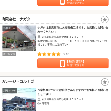
店舗に電話する
有限会社 ナガタ
ナガタは鹿児島市にある整備工場です。お気軽にお問い合
距離:6.1km
わせください！
鹿児島県鹿児島市伊敷町４７４２－４
無休営業時間日祝 ８：００～１９：００※作業は完全予約
制です。事前にご連絡下さい
オイル交換
5.00
【無料電話】
店舗に電話する
ガレージ・コルナゴ
作業料金については自信がありますのでお気軽にお問い合
距離:5.3km
わせ下さい
鹿児島県鹿児島市小野町３５９０－１
日曜日