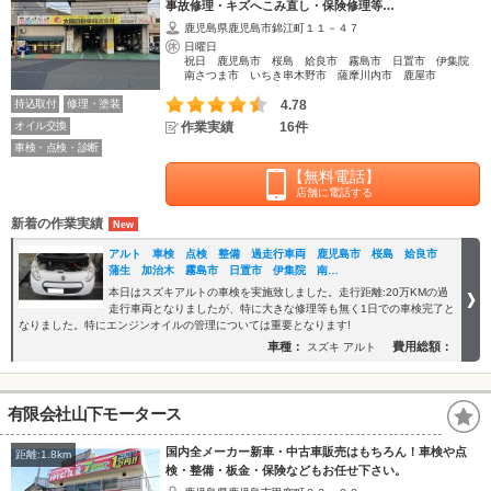
事故修理・キズへこみ直し・保険修理等…
鹿児島県鹿児島市錦江町１１－４７
日曜日
祝日 鹿児島市 桜島 姶良市 霧島市 日置市 伊集院
南さつま市 いちき串木野市 薩摩川内市 鹿屋市
持込取付
修理・塗装
4.78
オイル交換
作業実績
16件
車検・点検・診断
【無料電話】
店舗に電話する
新着の作業実績
アルト 車検 点検 整備 過走行車両 鹿児島市 桜島 姶良市
蒲生 加治木 霧島市 日置市 伊集院 南…
本日はスズキアルトの車検を実施致しました。走行距離:20万KMの過
走行車両となりましたが、特に大きな修理等も無く1日での車検完了と
なりました。特にエンジンオイルの管理については重要となります!
車種：
費用総額：
スズキ アルト
有限会社山下モータース
国内全メーカー新車・中古車販売はもちろん！車検や点
距離:1.8km
検・整備・板金・保険などもお任せ下さい。