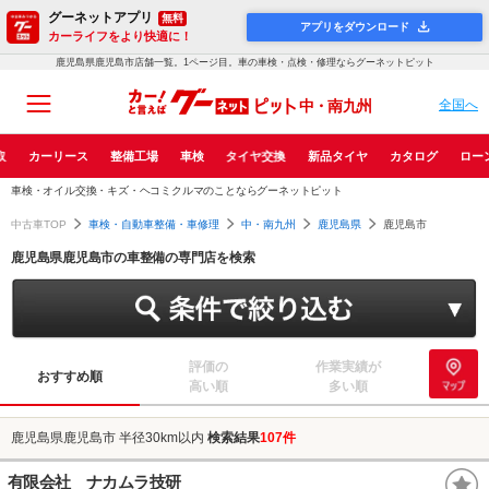
グーネットアプリ
無料
アプリをダウンロード
カーライフをより快適に！
鹿児島県鹿児島市店舗一覧。1ページ目。車の車検・点検・修理ならグーネットピット
中・南九州
全国へ
取
カーリース
整備工場
車検
タイヤ交換
新品タイヤ
カタログ
ロー
車検・オイル交換・キズ・ヘコミクルマのことならグーネットピット
中古車TOP
車検・自動車整備・車修理
中・南九州
鹿児島県
鹿児島市
鹿児島県鹿児島市の車整備の専門店を検索
評価の
作業実績が
おすすめ順
高い順
多い順
鹿児島県鹿児島市 半径30km以内
検索結果
107件
有限会社 ナカムラ技研