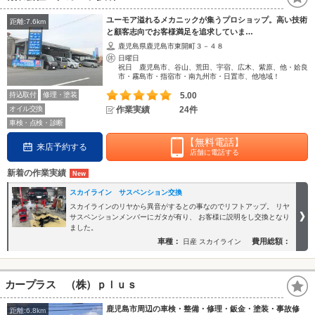
ユーモア溢れるメカニックが集うプロショップ。高い技術
距離:7.6km
と顧客志向でお客様満足を追求していま…
鹿児島県鹿児島市東開町３－４８
日曜日
祝日 鹿児島市、谷山、荒田、宇宿、広木、紫原、他・姶良
市・霧島市・指宿市・南九州市・日置市、他地域！
持込取付
修理・塗装
5.00
オイル交換
作業実績
24件
車検・点検・診断
【無料電話】
来店予約する
店舗に電話する
新着の作業実績
スカイライン サスペンション交換
スカイラインのリヤから異音がするとの事なのでリフトアップ。 リヤ
サスペンションメンバーにガタが有り、 お客様に説明をし交換となり
ました。
車種：
費用総額：
日産 スカイライン
カープラス （株）ｐｌｕｓ
鹿児島市周辺の車検・整備・修理・鈑金・塗装・事故修
距離:6.8km