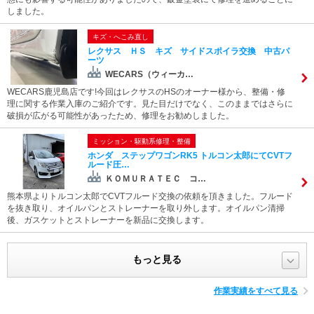
しました。
キズ・へこみ直し
レクサス ＨＳ キズ サイドスポイラ交換 中古パ
ーツ
WECARS（ウィーカ…
WECARS鹿児島店です!今回はレクサスのHSのオーナー様から、整備・修
理に関する作業入庫のご紹介です。見た目だけでなく、このままではさらに
破損が広がる可能性があったため、修理をお勧めしました。
ミッション・駆動系修理・整備
ホンダ ステップワゴンRK5 トルコン太郎にてCVTフ
ルード圧…
ＫＯＭＵＲＡＴＥＣ コ…
熊本県よりトルコン太郎でCVTフルード交換の依頼を頂きました。フルード
を抜き取り、オイルパンとストレーナーを取り外します。オイルパン清掃
後、ガスケットとストレーナーを新品に交換します。
もっと見る
作業実績をすべて見る