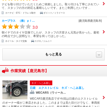
ナビを取り付けていただくためご依頼しました。取り付けも丁寧にされてい
て、スタッフの方の対応も素晴らしいです。またご利用したいです…
カーナビ・ETC・ドラレコ取付
ダイハツ／ミライース
カープラス （株）ｐｌ…
[鹿児島県鹿児島市]
3.0
朝イチでのタイヤ交換でしたが、スタッフの方皆さん元気が良かった。最初
の時点で少し説明なり、希望を伺ってほしかった。
ホイール・タイヤ交換
スズキ／ジムニー
もっと見る
作業実績【鹿児島市】
キズ・へこみ直し
日産 エクストレイル キズ・へこみ直し
WECARS（ウィーカ…
WECARS鹿児島店です!今回は日産のエクストレイル
のオーナー様がご来店されました。このままでは見た目だけでなく、車両状
態にも影響する可能性がありましたので、鈑金塗装にて修理を進めることに