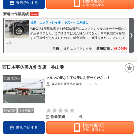
【無料電話】
来店予約する
店舗に電話する
新着の作業実績
日産 エクストレイル キズ・へこみ直し
WECARS鹿児島店です!今回は日産のエクストレイルのオーナー様がご
来店されました。このままでは見た目だけでなく、車両状態にも影響
する可能性がありましたので、鈑金塗装にて修理を進めることにしま
した。
車種：
費用総額：
日産 エクストレイル
66,000円
西日本宇佐美九州支店 谷山港
クルマの事なら宇佐美にお任せください！
距離:9.3km
鹿児島県鹿児島市南栄３－６－５
持込取付
オイル交換
-
作業実績
-件
【無料電話】
来店予約する
店舗に電話する