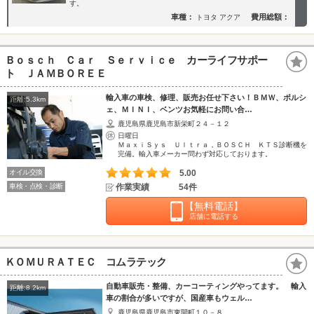
す。
車種：
費用総額：
トヨタ アクア
Ｂｏｓｃｈ Ｃａｒ Ｓｅｒｖｉｃｅ カーライフサポー
ト ＪＡＭＢＯＲＥＥ
輸入車の車検、修理、販売お任せ下さい！ＢＭＷ、ポルシ
距離:5.3km
ェ、ＭＩＮＩ、ベンツお気軽にお問い合…
鹿児島県鹿児島市新栄町２４－１２
日曜日
ＭａｘｉＳｙｓ Ｕｌｔｒａ，ＢＯＳＣＨ ＫＴＳ診断機を
完備。輸入車メーカー問わず対応しております。
オイル交換
5.00
車検・点検・診断
作業実績
54件
【無料電話】
店舗に電話する
ＫＯＭＵＲＡＴＥＣ コムラテック
自動車販売・整備、カーコーティングやってます。 輸入
距離:8.2km
車の割合が多いですが、国産車もウェル…
鹿児島県鹿児島市東開町１０－８