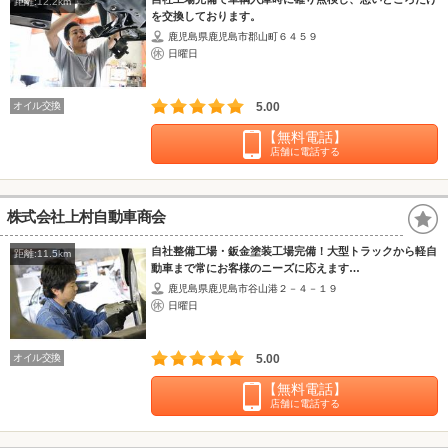
距離:12.2km
を交換しております。
鹿児島県鹿児島市郡山町６４５９
日曜日
オイル交換
5.00
【無料電話】
店舗に電話する
株式会社上村自動車商会
自社整備工場・鈑金塗装工場完備！大型トラックから軽自
距離:11.5km
動車まで常にお客様のニーズに応えます…
鹿児島県鹿児島市谷山港２－４－１９
日曜日
オイル交換
5.00
【無料電話】
店舗に電話する