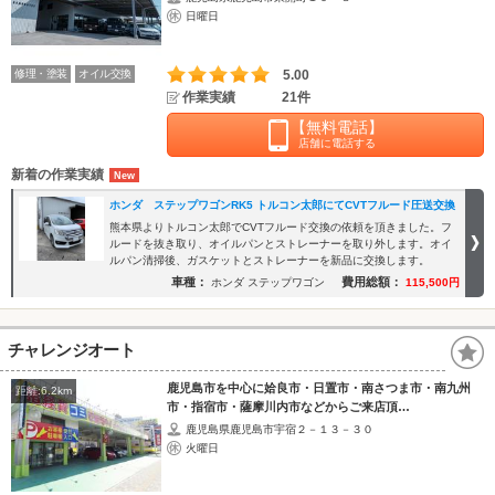
日曜日
修理・塗装
オイル交換
5.00
作業実績
21件
【無料電話】
店舗に電話する
新着の作業実績
ホンダ ステップワゴンRK5 トルコン太郎にてCVTフルード圧送交換
熊本県よりトルコン太郎でCVTフルード交換の依頼を頂きました。フ
ルードを抜き取り、オイルパンとストレーナーを取り外します。オイ
ルパン清掃後、ガスケットとストレーナーを新品に交換します。
車種：
費用総額：
ホンダ ステップワゴン
115,500円
チャレンジオート
鹿児島市を中心に姶良市・日置市・南さつま市・南九州
距離:6.2km
市・指宿市・薩摩川内市などからご来店頂…
鹿児島県鹿児島市宇宿２－１３－３０
火曜日