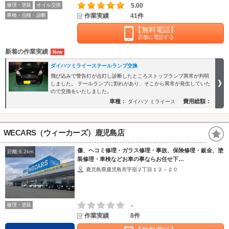
修理・塗装
オイル交換
5.00
車検・点検・診断
作業実績
41件
【無料電話】
店舗に電話する
新着の作業実績
ダイハツミライーステールランプ交換
飛び込みで警告灯が点灯し診断したところストップランプ異常が判明
しました。 テールランプに割れがあり、そこから異常が発生していた
ので交換をいたしました。
車種：
費用総額：
ダイハツ ミライース
WECARS（ウィーカーズ）鹿児島店
傷、ヘコミ修理・ガラス修理・事故、保険修理・鈑金、塗
距離:6.2km
装修理・車検などお車の事ならお任せ下…
鹿児島県鹿児島市宇宿２丁目１２－２０
修理・塗装
-
作業実績
8件