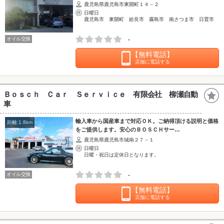
鹿児島県鹿児島市東開町１４－２
日曜日
鹿児島市 東開町 姶良市 霧島市 南さつま市 日置市
オイル交換
-
【無料電話】
店舗に電話する
Ｂｏｓｃｈ Ｃａｒ Ｓｅｒｖｉｃｅ 有限会社 柳瀬自動
車
輸入車から国産車まで対応ＯＫ。ご納得頂ける説明と価格
距離:1.8km
をご提供します。安心のＢＯＳＣＨサー…
鹿児島県鹿児島市城南２７－１
日曜日
日曜・祝日は定休日となります。
オイル交換
-
【無料電話】
店舗に電話する