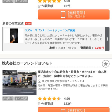
持込取付
オイル交換
5.00
作業実績
15件
【無料電話】
店舗に電話する
新着の作業実績
スズキ ワゴンＲ シートクリーニング実施
部分的に行うと乾いた後にクリーナーをかけた跡とかけない場所の境
目がはっきりわかるので、全体的に行います。この後は、しっかりと
シート表皮を乾かして再度状態を視て仕上げます。
車種：
費用総額：
スズキ ワゴンＲ
2,200円
株式会社カーフレンドヨツモト
鹿児島市を中心に姶良市・日置市・南さつま市・南九州
距離:5.5km
市・指宿市・薩摩川内市などからご来店頂…
鹿児島県鹿児島市宇宿７－１５－２４
定休日：毎週水曜日・日曜日が休みの場合がありますので事前
にお問合せ下さい
持込取付
オイル交換
4.96
作業実績
123件
【無料電話】