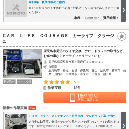
令和8年 夏季休暇のご案内
TEL: ※転送されます休暇中の為ご対応遅くなる場合がありますご了承
ください
車種：
費用総額：
その他 他 *
ＣＡＲ ＬＩＦＥ ＣＯＵＲＡＧＥ カーライフ クラージ
ュ
鹿児島市周辺のタイヤ交換・ナビ、ドラレコの取付など、
距離:8.3km
お車の事ならカーライフクラージュにお…
鹿児島県鹿児島市五ヶ別府町３１８４‐１３
火曜日
鹿児島市 松元 石谷 伊集院 春山 姶良市 霧島市 薩
摩 川内市 串木野市 市来市 日置市 他ＯＫ
持込取付
オイル交換
5.00
作業実績
18件
【無料電話】
店舗に電話する
新着の作業実績
トヨタ アクア メンテナンス・日常点検 テレビキット取り付け
走行中に助手席の奥様がテレビを見たい!との事でTVキットの取り付け
です。取付は約15分くらいで完了。今後ともよろしくお願いしま～