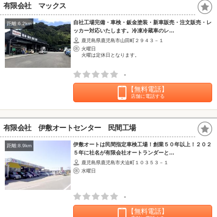
有限会社 マックス
自社工場完備・車検・鈑金塗装・新車販売・注文販売・レ
距離:6.2km
ッカー対応いたします。冷凍冷蔵車のレ…
鹿児島県鹿児島市山田町２９４３－１
火曜日
火曜は定休日となります。
-
【無料電話】
店舗に電話する
有限会社 伊敷オートセンター 民間工場
伊敷オートは民間指定車検工場！創業５０年以上！２０２
距離:8.9km
５年に社名が有限会社オートランダーと…
鹿児島県鹿児島市犬迫町１０３５３－１
水曜日
-
【無料電話】