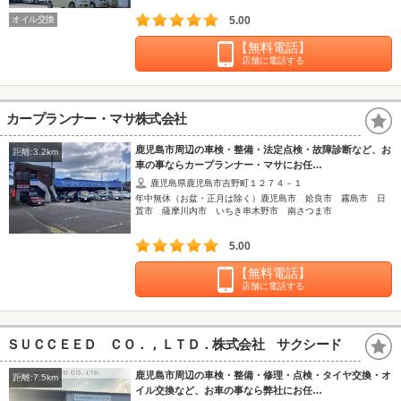
オイル交換
5.00
【無料電話】
店舗に電話する
カープランナー・マサ株式会社
鹿児島市周辺の車検・整備・法定点検・故障診断など、お
距離:3.2km
車の事ならカープランナー・マサにお任…
鹿児島県鹿児島市吉野町１２７４－１
年中無休（お盆・正月は除く）鹿児島市 姶良市 霧島市 日
置市 薩摩川内市 いちき串木野市 南さつま市
5.00
【無料電話】
店舗に電話する
ＳＵＣＣＥＥＤ ＣＯ．，ＬＴＤ．株式会社 サクシード
鹿児島市周辺の車検・整備・修理・点検・タイヤ交換・オ
距離:7.5km
イル交換など、お車の事なら弊社にお任…