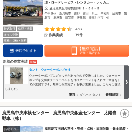
理・ロードサービス・レンタカー・レッカ…
鹿児島県鹿児島市吉野町３－５９－５
年中無休 鹿児島市 吉野 吉田 川上 牟礼岡 姶良市 霧
島市 鹿屋市 日置市 伊集院 薩摩川内市 他
持込取付
修理・塗装
4.97
オイル交換
作業実績
39件
車検・点検・診断
【無料電話】
来店予約する
店舗に電話する
新着の作業実績
タント ウォーターポンプ交換
ウォーターポンプにガタつきがあったので交換しました。ウォーター
ポンプを交換後クーラーベルトを付けクーラントを入れエア抜きをし
て作業完了です。無事に作業完了する事が出来ました。こちらに交換
しました。
車種：
費用総額：
ダイハツ タント
鹿児島中央車検センター 鹿児島中央鈑金センター 太陽自
動車（株）
鹿児島市周辺の車検・整備・点検・故障診断・鈑金塗装・
距離:2.6km