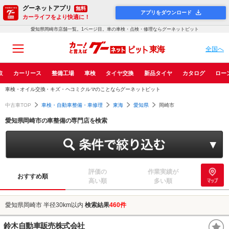
グーネットアプリ
無料
アプリをダウンロード
カーライフをより快適に！
愛知県岡崎市店舗一覧。1ページ目。車の車検・点検・修理ならグーネットピット
東海
全国へ
取
カーリース
整備工場
車検
タイヤ交換
新品タイヤ
カタログ
ロー
車検・オイル交換・キズ・ヘコミクルマのことならグーネットピット
中古車TOP
車検・自動車整備・車修理
東海
愛知県
岡崎市
愛知県岡崎市の車整備の専門店を検索
評価の
作業実績が
おすすめ順
高い順
多い順
愛知県岡崎市 半径30km以内
検索結果
460件
鈴木自動車販売株式会社