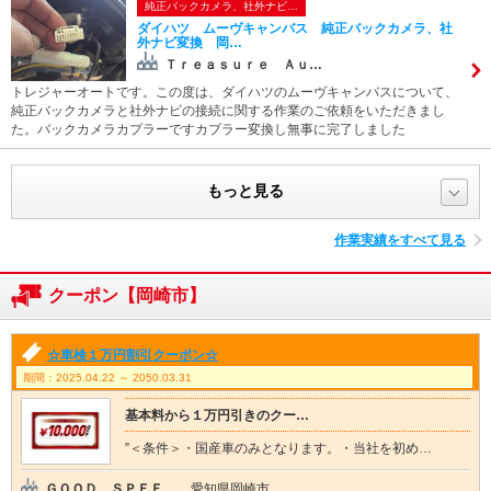
純正バックカメラ、社外ナビ…
ダイハツ ムーヴキャンバス 純正バックカメラ、社
外ナビ変換 岡…
Ｔｒｅａｓｕｒｅ Ａｕ…
トレジャーオートです。この度は、ダイハツのムーヴキャンバスについて、
純正バックカメラと社外ナビの接続に関する作業のご依頼をいただきまし
た。バックカメラカプラーですカプラー変換し無事に完了しました
もっと見る
作業実績をすべて見る
クーポン【岡崎市】
☆車検１万円割引クーポン☆
期間：2025.04.22 ～ 2050.03.31
基本料から１万円引きのクー…
”＜条件＞・国産車のみとなります。・当社を初め…
ＧＯＯＤ ＳＰＥＥ…
愛知県岡崎市