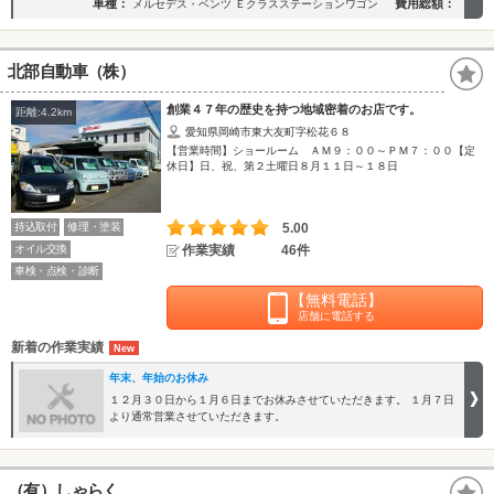
車種：
費用総額：
メルセデス・ベンツ Ｅクラスステーションワゴン
北部自動車（株）
創業４７年の歴史を持つ地域密着のお店です。
距離:4.2km
愛知県岡崎市東大友町字松花６８
【営業時間】ショールーム ＡＭ９：００～ＰＭ７：００【定
休日】日、祝、第２土曜日８月１１日～１８日
持込取付
修理・塗装
5.00
オイル交換
作業実績
46件
車検・点検・診断
【無料電話】
店舗に電話する
新着の作業実績
年末、年始のお休み
１２月３０日から１月６日までお休みさせていただきます。 １月７日
より通常営業させていただきます。
（有）しゃらく