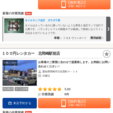
【無料電話】
店舗に電話する
新着の作業実績
オイルランプ点灯 ガラガラ音
オイルは入っているのに廻っていないような異音と油圧ランプ点灯で
入庫です。バランサシャフトの樹脂ギアが破損して粉状になりライン
を詰まらせていたようです。
車種：
費用総額：
トヨタ ヴァンガード
１００円レンタカー 北岡崎駅前店
お客様のご要望に合わせて提案致します。お気軽にお問い
距離:2.8km
合わせください！
愛知県岡崎市日名西町４－１４
月曜日
持込取付
オイル交換
5.00
作業実績
9件
【無料電話】
来店予約する
店舗に電話する
新着の作業実績