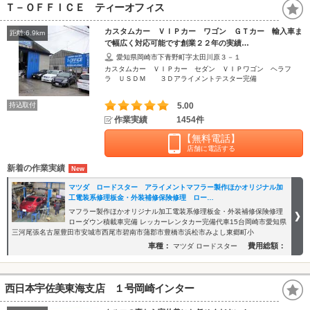
Ｔ－ＯＦＦＩＣＥ ティーオフィス
カスタムカー ＶＩＰカー ワゴン ＧＴカー 輸入車ま
距離:6.9km
で幅広く対応可能です創業２２年の実績…
愛知県岡崎市下青野町字太田川原３－１
カスタムカー ＶＩＰカー セダン ＶＩＰワゴン ヘラフ
ラ ＵＳＤＭ ３Ｄアライメントテスター完備
持込取付
5.00
作業実績
1454件
【無料電話】
店舗に電話する
新着の作業実績
マツダ ロードスター アライメントマフラー製作ほかオリジナル加
工電装系修理板金・外装補修保険修理 ロー…
マフラー製作ほかオリジナル加工電装系修理板金・外装補修保険修理
ローダウン積載車完備 レッカーレンタカー完備代車15台岡崎市愛知県
三河尾張名古屋豊田市安城市西尾市碧南市蒲郡市豊橋市浜松市みよし東郷町小
車種：
費用総額：
マツダ ロードスター
西日本宇佐美東海支店 １号岡崎インター