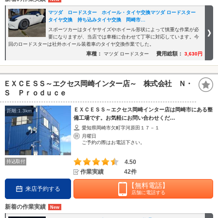
マツダ ロードスター ホイール・タイヤ交換マツダ ロードスター
タイヤ交換 持ち込みタイヤ交換 岡崎市…
スポーツカーはタイヤサイズやホイール形状によって慎重な作業が必
要になりますが、当店では車種に合わせて丁寧に対応しています。今
回のロードスターは社外ホイール装着車のタイヤ交換作業でした。
車種：
費用総額：
マツダ ロードスター
3,630円
ＥＸＣＥＳＳ～エクセス岡崎インター店～ 株式会社 Ｎ・
Ｓ Ｐｒｏｄｕｃｅ
ＥＸＣＥＳＳ～エクセス岡崎インター店は岡崎市にある整
距離:1.3km
備工場です。お気軽にお問い合わせくだ…
愛知県岡崎市欠町字河原田１７－１
月曜日
ご予約の際はお電話下さい。
持込取付
4.50
作業実績
42件
【無料電話】
来店予約する
店舗に電話する
新着の作業実績