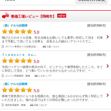
整備工場レビュー【岡崎市】
（株）ナルセ自動車
[愛知県岡崎市]
5.0
飛び入りのオイル交換、年次点検をお願いしても素早い対応して頂き 代車
まで手配して頂いてもう旧車も 店長さんの細かいアドバイスでこ…
ガソリン車用(オイル交換)法定...
三菱／コルト
Ｔｒｅａｓｕｒｅ Ａｕ…
[愛知県岡崎市]
5.0
今回バッテリー故障の表示が出て、ビックリして修理依頼したところ、すぐ
に対応して頂き、どう動いていいかも分からなかったんですが、一…
エンジン関連修理・整備
トヨタ／ノア
（株）ナルセ自動車
[愛知県岡崎市]
5.0
車検で排気管のぐらつきを指摘され、急な相談にもかかわらず快く対応して
いただきました。他のお店ではすぐの対応が難しかったのですが、…
吸排気系修理・整備
日産／セレナ