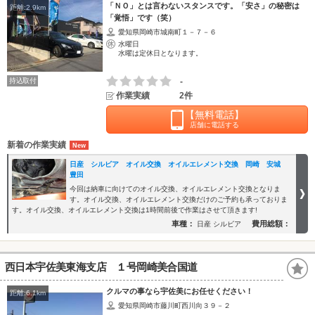
「ＮＯ」とは言わないスタンスです。「安さ」の秘密は
距離:2.9km
「覚悟」です（笑）
愛知県岡崎市城南町１－７－６
水曜日
水曜は定休日となります。
持込取付
-
作業実績
2件
【無料電話】
店舗に電話する
新着の作業実績
日産 シルビア オイル交換 オイルエレメント交換 岡崎 安城
豊田
今回は納車に向けてのオイル交換、オイルエレメント交換となりま
す。オイル交換、オイルエレメント交換だけのご予約も承っておりま
す。オイル交換、オイルエレメント交換は1時間前後で作業はさせて頂きます!
車種：
費用総額：
日産 シルビア
西日本宇佐美東海支店 １号岡崎美合国道
クルマの事なら宇佐美にお任せください！
距離:6.1km
愛知県岡崎市藤川町西川向３９－２