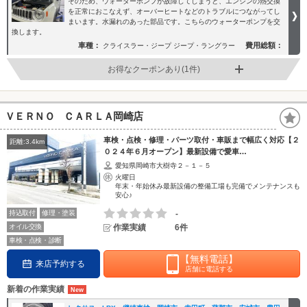
そのため、ウォーターポンプが故障してしまうと、エンジンの熱交換
を正常におこなえず、オーバーヒートなどのトラブルにつながってし
まいます。水漏れのあった部品です。こちらのウォーターポンプを交
換します。
車種：
費用総額：
クライスラー・ジープ ジープ・ラングラー
お得なクーポンあり(1件)
ＶＥＲＮＯ ＣＡＲＬＡ岡崎店
車検・点検・修理・パーツ取付・車販まで幅広く対応【２
距離:3.4km
０２４年６月オープン】最新設備で愛車…
愛知県岡崎市大樹寺２－１－５
火曜日
年末・年始休み最新設備の整備工場も完備でメンテナンスも
安心♪
持込取付
修理・塗装
-
オイル交換
作業実績
6件
車検・点検・診断
【無料電話】
来店予約する
店舗に電話する
新着の作業実績