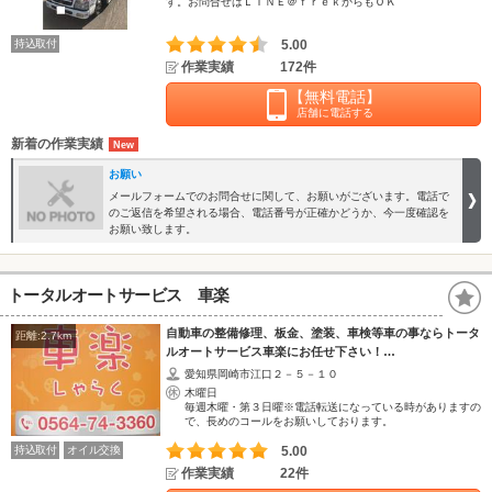
す。お問合せはＬＩＮＥ＠ｆｒｅｋからもＯＫ
持込取付
5.00
作業実績
172件
【無料電話】
店舗に電話する
新着の作業実績
お願い
メールフォームでのお問合せに関して、お願いがございます。電話で
のご返信を希望される場合、電話番号が正確かどうか、今一度確認を
お願い致します。
トータルオートサービス 車楽
自動車の整備修理、板金、塗装、車検等車の事ならトータ
距離:2.7km
ルオートサービス車楽にお任せ下さい！…
愛知県岡崎市江口２－５－１０
木曜日
毎週木曜・第３日曜※電話転送になっている時がありますの
で、長めのコールをお願いしております。
持込取付
オイル交換
5.00
作業実績
22件