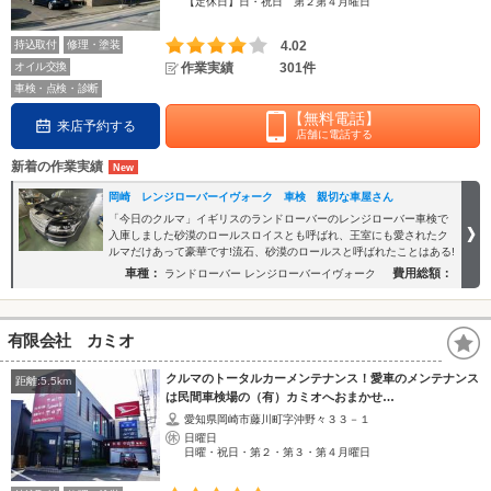
【定休日】日・祝日 第２第４月曜日
持込取付
修理・塗装
4.02
オイル交換
作業実績
301件
車検・点検・診断
【無料電話】
来店予約する
店舗に電話する
新着の作業実績
岡崎 レンジローバーイヴォーク 車検 親切な車屋さん
「今日のクルマ」イギリスのランドローバーのレンジローバー車検で
入庫しました砂漠のロールスロイスとも呼ばれ、王室にも愛されたク
ルマだけあって豪華です!流石、砂漠のロールスと呼ばれたことはある!
車種：
費用総額：
ランドローバー レンジローバーイヴォーク
有限会社 カミオ
クルマのトータルカーメンテナンス！愛車のメンテナンス
距離:5.5km
は民間車検場の（有）カミオへおまかせ…
愛知県岡崎市藤川町字沖野々３３－１
日曜日
日曜・祝日・第２・第３・第４月曜日