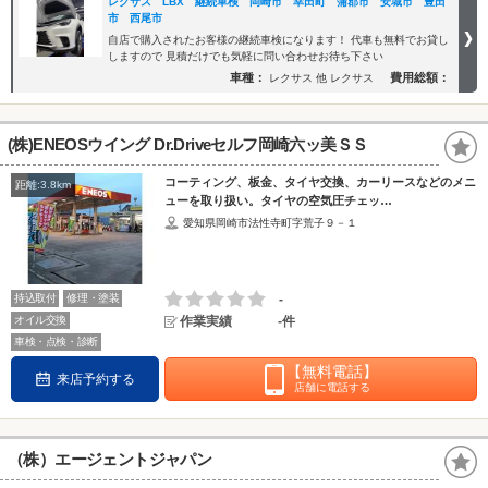
レクサス LBX 継続車検 岡崎市 幸田町 蒲郡市 安城市 豊田
市 西尾市
自店で購入されたお客様の継続車検になります！ 代車も無料でお貸し
しますので 見積だけでも気軽に問い合わせお待ち下さい
車種：
費用総額：
レクサス 他 レクサス
(株)ENEOSウイング Dr.Driveセルフ岡崎六ッ美ＳＳ
コーティング、板金、タイヤ交換、カーリースなどのメニ
距離:3.8km
ューを取り扱い。タイヤの空気圧チェッ…
愛知県岡崎市法性寺町字荒子９－１
持込取付
修理・塗装
-
オイル交換
作業実績
-件
車検・点検・診断
【無料電話】
来店予約する
店舗に電話する
（株）エージェントジャパン