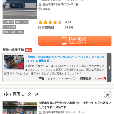
愛知県岡崎市保母町字神田５番
日曜日
持込取付
修理・塗装
4.84
オイル交換
作業実績
571件
車検・点検・診断
【無料電話】
店舗に電話する
新着の作業実績
【岡崎市】DAIHATSU ダイハツ ATRAI アトレー S７００ エアコンリ
フレッシュ 豊田市 西…
常連のお客様からエアコンの効きがイマイチとご相談を受けスナップ
オンエアコンリフレッシュ施工をご依頼頂きました。圧力は問題ない
数値です( `ー ́)ノさあ、施工をするとどの様に変化するでしょうか?
車種：
費用総額：
ダイハツ アトレーワゴン
13,200円
（株）深田モータース
自動車整備の評判の良い車屋です 女性でもお立ち寄りい
距離:1.5km
ただきやすいお店です。
愛知県岡崎市稲熊町字１－１１７－１