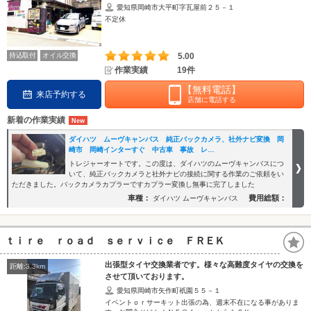
愛知県岡崎市大平町字瓦屋前２５－１
不定休
持込取付
オイル交換
5.00
作業実績
19件
【無料電話】
来店予約する
店舗に電話する
新着の作業実績
ダイハツ ムーヴキャンバス 純正バックカメラ、社外ナビ変換 岡
崎市 岡崎インターすぐ 中古車 事故 レ…
トレジャーオートです。この度は、ダイハツのムーヴキャンバスにつ
いて、純正バックカメラと社外ナビの接続に関する作業のご依頼をい
ただきました。バックカメラカプラーですカプラー変換し無事に完了しました
車種：
費用総額：
ダイハツ ムーヴキャンバス
ｔｉｒｅ ｒｏａｄ ｓｅｒｖｉｃｅ ＦＲＥＫ
出張型タイヤ交換業者です。様々な高難度タイヤの交換を
距離:3.3km
させて頂いております。
愛知県岡崎市矢作町祇園５５－１
イベントｏｒサーキット出張の為、週末不在になる事がありま