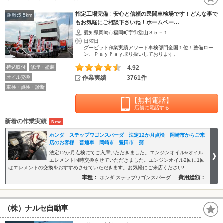
指定工場完備！安心と信頼の民間車検場です！どんな事で
距離:5.5km
もお気軽にご相談下さいね！ホームペー…
愛知県岡崎市福岡町字御堂山３５－１
日曜日
グーピット作業実績アワード車検部門全国１位！整備ロー
ン、ＰａｙＰａｙ取り扱いしております。
持込取付
修理・塗装
4.92
オイル交換
作業実績
3761件
車検・点検・診断
【無料電話】
店舗に電話する
新着の作業実績
ホンダ ステップワゴンスパーダ 法定12か月点検 岡崎市からご来
店のお客様 普通車 岡崎市 豊田市 蒲…
法定12か月点検にてご入庫いただきました。エンジンオイル&オイル
エレメント同時交換させていただきました。エンジンオイル2回に1回
はエレメントの交換をおすすめさせていただきます。お気軽にご来店ください!
車種：
費用総額：
ホンダ ステップワゴンスパーダ
（株）ナルセ自動車