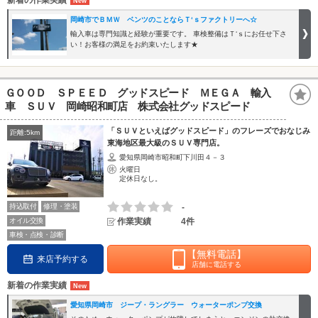
新着の作業実績
岡崎市でＢＭＷ ベンツのことならＴ‘ｓファクトリーへ☆
輸入車は専門知識と経験が重要です。 車検整備はＴ‘ｓにお任せ下さ
い！お客様の満足をお約束いたします★
ＧＯＯＤ ＳＰＥＥＤ グッドスピード ＭＥＧＡ 輸入
車 ＳＵＶ 岡崎昭和町店 株式会社グッドスピード
「ＳＵＶといえばグッドスピード」のフレーズでおなじみ
距離:5km
東海地区最大級のＳＵＶ専門店。
愛知県岡崎市昭和町下川田４－３
火曜日
定休日なし。
持込取付
修理・塗装
-
オイル交換
作業実績
4件
車検・点検・診断
【無料電話】
来店予約する
店舗に電話する
新着の作業実績
愛知県岡崎市 ジープ・ラングラー ウォーターポンプ交換