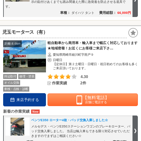
示の貼付けあくまでも踏み間違えた際に急発進を防止させる道具で
す。
車種：
費用総額：
ダイハツ タント
66,000円
児玉モータース（有）
軽自動車から商用車・輸入車まで幅広く対応しております
距離:8.6km
★地域密着！お近くにお客様ご来店下さ…
愛知県岡崎市細川町字雨戸９
日曜日
【定休日】第２土曜日・日曜日・祝日初めてのお客様も多く
ご来店頂いております。
持込取付
修理・塗装
4.30
オイル交換
作業実績
2件
車検・点検・診断
【無料電話】
来店予約する
店舗に電話する
新着の作業実績
ベンツE350 ローター4枚・パッド交換入庫しました☆
メルセデス・ベンツE350ステーションワゴンのブレーキローター、パ
ッド交換入庫しました。 当店は輸入車もできる限り対応させていただ
きますのでまずはご相談ください☆