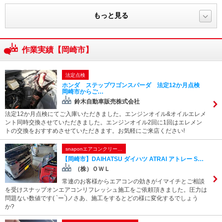
もっと見る
作業実績【岡崎市】
法定点検
ホンダ ステップワゴンスパーダ 法定12か月点検
岡崎市からご…
鈴木自動車販売株式会社
法定12か月点検にてご入庫いただきました。エンジンオイル&オイルエレメ
ント同時交換させていただきました。エンジンオイル2回に1回はエレメン
トの交換をおすすめさせていただきます。お気軽にご来店ください!
snaponエアコンクリー…
【岡崎市】DAIHATSU ダイハツ ATRAI アトレー S…
（株）ＯＷＬ
常連のお客様からエアコンの効きがイマイチとご相談
を受けスナップオンエアコンリフレッシュ施工をご依頼頂きました。圧力は
問題ない数値です( `ー ́)ノさあ、施工をするとどの様に変化するでしょう
か?