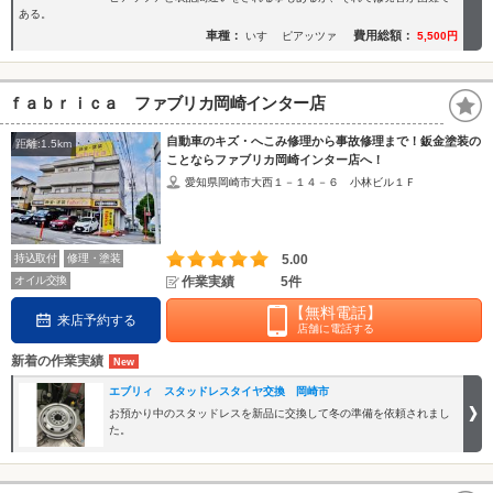
ある。
車種：
費用総額：
いすゞ ピアッツァ
5,500円
ｆａｂｒｉｃａ ファブリカ岡崎インター店
自動車のキズ・へこみ修理から事故修理まで！鈑金塗装の
距離:1.5km
ことならファブリカ岡崎インター店へ！
愛知県岡崎市大西１－１４－６ 小林ビル１Ｆ
持込取付
修理・塗装
5.00
オイル交換
作業実績
5件
【無料電話】
来店予約する
店舗に電話する
新着の作業実績
エブリィ スタッドレスタイヤ交換 岡崎市
お預かり中のスタッドレスを新品に交換して冬の準備を依頼されまし
た。