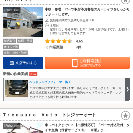
車検・修理・パーツ取付等お客様のカーライフをしっかり
距離:1.4km
サポートします。
愛知県岡崎市久後崎町字三島下８
木曜日
定休日は、毎週木曜日と第１水曜日及び祝日です。土曜日・
日曜日は営業しております。
持込取付
修理・塗装
4.65
オイル交換
作業実績
9件
車検・点検・診断
【無料電話】
来店予約する
店舗に電話する
新着の作業実績
ヘッドランプリフォーマー施工
これで数年は大丈夫だと思います。ありがとうございました。施工前
施工後施工前と施工後の拡大画像一般的なヘッドライトコーティング
とは仕上がりも耐久性も段違いです。
Ｔｒｅａｓｕｒｅ Ａｕｔｏ トレジャーオート
車～バイクまでＯＫ【出張対応可】「パーツ持込取付・タ
距離:2.8km
イヤ交換（保管サービス有）・車販」ま…