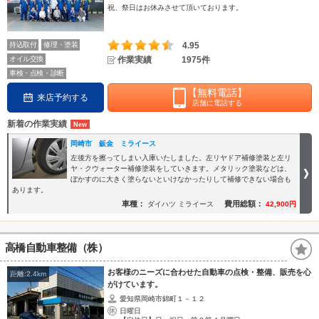
祝、祭日はお休みさせて頂いております。
持込取付
修理・塗装
4.95
オイル交換
作業実績
1975件
車検・点検・診断
【無料電話】
来店予約する
店舗に電話する
新着の作業実績
岡崎市 鈑金 ミライース
左後方を擦ってしまい入庫いたしました。左リヤドア補修塗装と左リ
ヤ・クウォーター補修塗装をしていきます。メタリック塗装などは、
ぼかすのに大きく塗らないといけなかったりして補修できない場合も
あります。
車種：
費用総額：
ダイハツ ミライース
42,900円
高橋自動車整備（株）
お客様のニーズに合わせた自動車の点検・整備、販売を心
距離:2.4km
がけています。
愛知県岡崎市錦町１－１２
日曜日