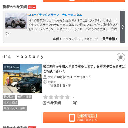
新着の作業実績
185ハイラックスサーフ ナローカスタム
日々の作業が忙しくなかなか更新できず申し訳ないです。今日は、ハ
イラックスサーフのナローカスタムをご紹介!フェンダーの取付穴など
をスムージングして、前後バンパーもナロー用のものに交換し、完成
です!
車種：
費用総額：
トヨタ ハイラックスサーフ
Ｔ’ｓ Ｆａｃｔｏｒｙ
軽自動車から輸入車まで対応します。お車の事ならまずは
距離:4.5km
ご相談下さい☆
愛知県岡崎市北野町字西河原６７
日曜日
【定休日】日・祝
持込取付
修理・塗装
-
オイル交換
作業実績
3件
車検・点検・診断
【無料電話】
店舗に電話する