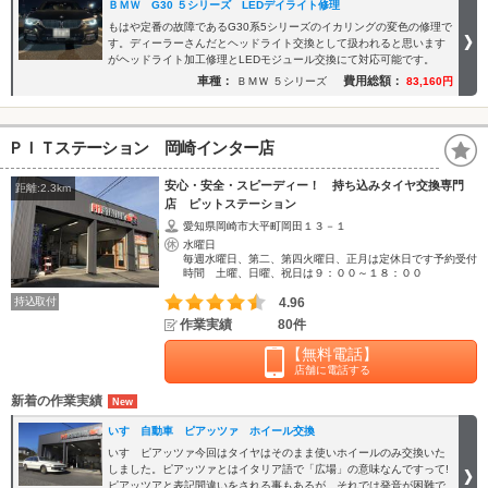
ＢＭＷ G30 ５シリーズ LEDデイライト修理
もはや定番の故障であるG30系5シリーズのイカリングの変色の修理で
す。ディーラーさんだとヘッドライト交換として扱われると思います
がヘッドライト加工修理とLEDモジュール交換にて対応可能です。
車種：
費用総額：
ＢＭＷ ５シリーズ
83,160円
ＰＩＴステーション 岡崎インター店
安心・安全・スピーディー！ 持ち込みタイヤ交換専門
距離:2.3km
店 ピットステーション
愛知県岡崎市大平町岡田１３－１
水曜日
毎週水曜日、第二、第四火曜日、正月は定休日です予約受付
時間 土曜、日曜、祝日は９：００～１８：００
持込取付
4.96
作業実績
80件
【無料電話】
店舗に電話する
新着の作業実績
いすゞ自動車 ピアッツァ ホイール交換
いすゞピアッツァ今回はタイヤはそのまま使いホイールのみ交換いた
しました。ピアッツァとはイタリア語で「広場」の意味なんですって!
ピアッツアと表記間違いをされる事もあるが、それでは発音が困難で