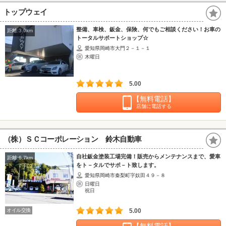
トップウェイ
整備、車検、鈑金、保険、何でもご相談ください！お車の
距離:3.9km
トータルサポートショップ☆
愛知県岡崎市大門２－１－１
木曜日
5.00
【無料電話】
店舗に電話する
（株）ＳＣコーポレーション 鈴木自動車
自社鈑金塗装工場完備！販売からメンテナンスまで、愛車
距離:6.7km
をト－タルでサポ－ト致します。
愛知県岡崎市秦梨町字奴田４９－８
日曜日
祝日
オイル交換
5.00
【無料電話】