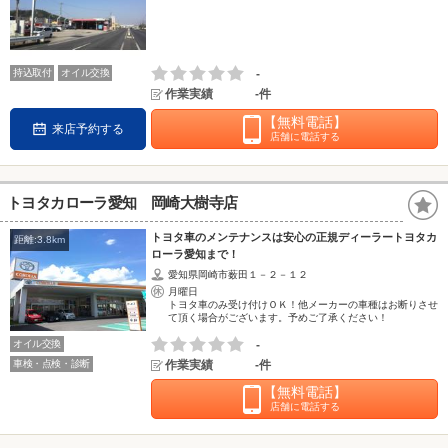
持込取付
オイル交換
-
作業実績
-件
【無料電話】
来店予約する
店舗に電話する
トヨタカローラ愛知 岡崎大樹寺店
トヨタ車のメンテナンスは安心の正規ディーラートヨタカ
距離:3.8km
ローラ愛知まで！
愛知県岡崎市薮田１－２－１２
月曜日
トヨタ車のみ受け付けＯＫ！他メーカーの車種はお断りさせ
て頂く場合がございます。予めご了承ください！
オイル交換
-
車検・点検・診断
作業実績
-件
【無料電話】
店舗に電話する