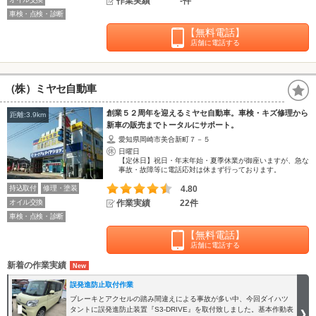
作業実績
-件
車検・点検・診断
【無料電話】
店舗に電話する
（株）ミヤセ自動車
創業５２周年を迎えるミヤセ自動車。車検・キズ修理から
距離:3.9km
新車の販売までトータルにサポート。
愛知県岡崎市美合新町７－５
日曜日
【定休日】祝日・年末年始・夏季休業が御座いますが、急な
事故・故障等に電話応対は休まず行っております。
持込取付
修理・塗装
4.80
オイル交換
作業実績
22件
車検・点検・診断
【無料電話】
店舗に電話する
新着の作業実績
誤発進防止取付作業
ブレーキとアクセルの踏み間違えによる事故が多い中、今回ダイハツ
タントに誤発進防止装置『S3-DRIVE』を取付致しました。基本作動表