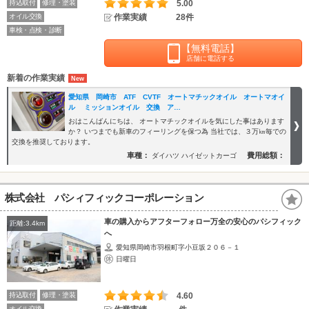
持込取付
修理・塗装
5.00
オイル交換
作業実績
28件
車検・点検・診断
【無料電話】
店舗に電話する
新着の作業実績
愛知県 岡崎市 ATF CVTF オートマチックオイル オートマオイ
ル ミッションオイル 交換 ア…
おはこんばんにちは、 オートマチックオイルを気にした事はあります
か？ いつまでも新車のフィーリングを保つ為 当社では、３万㎞毎での
交換を推奨しております。
車種：
費用総額：
ダイハツ ハイゼットカーゴ
株式会社 パシィフィックコーポレーション
車の購入からアフターフォロー万全の安心のパシフィック
距離:3.4km
へ
愛知県岡崎市羽根町字小豆坂２０６－１
日曜日
持込取付
修理・塗装
4.60
オイル交換