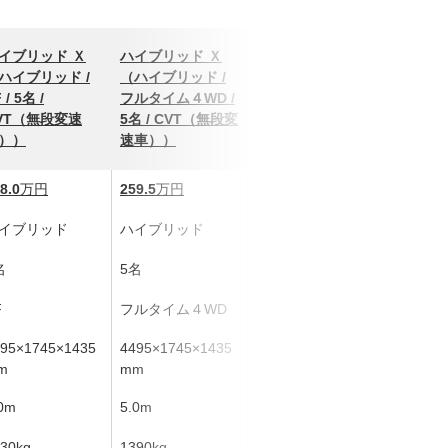
アクティブスポー
アクティ
イブリッド Ｘ
ハイブリッド Ｘ
ツ
ツ
ハイブリッド /
（ハイブリッド /
（ハイブリッド /
（ハイブ
 / 5名 /
フルタイム４WD /
FF / 5名 /
フルタイ
VT（無段変速
5名 / CVT（無段変
CVT（無段変速
5名 / 
））
速車））
車））
速車））
8.0
万円
259.5
万円
323.2
万円
344.6
万
イブリッド
ハイブリッド
ハイブリッド
ハイブリ
名
5名
5名
5名
F
フルタイム４WD
FF
フルタイ
95×1745×1435
4495×1745×1435
4495×1745×1435
4495×17
m
mm
mm
mm
0m
5.0m
5.3m
5.3m
30kg
1390kg
1370kg
1430kg