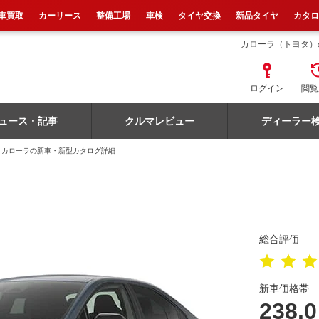
車買取
カーリース
整備工場
車検
タイヤ交換
新品タイヤ
カタ
カローラ（トヨタ）
ログイン
閲覧
ュース・記事
クルマレビュー
ディーラー
カローラの新車・新型カタログ詳細
総合評価
新車価格帯
238.