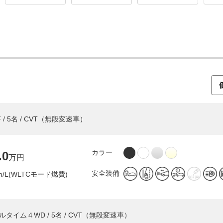
 / 5名 / CVT（無段変速車）
カラー
.0
万円
安全装備
km/L(WLTCモード燃費)
ルタイム４WD / 5名 / CVT（無段変速車）