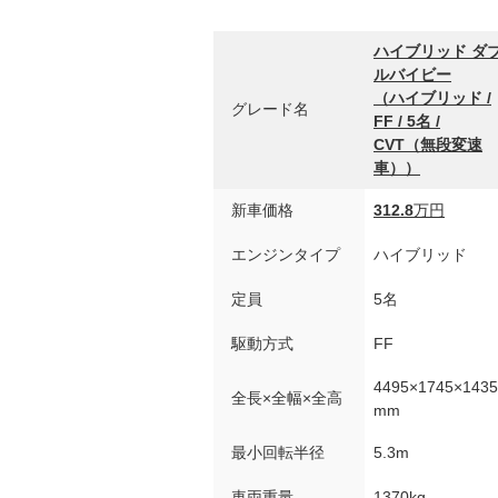
ハイブリッド ダ
ルバイビー
（ハイブリッド /
グレード名
FF / 5名 /
CVT（無段変速
車））
新車価格
312.8
万円
エンジンタイプ
ハイブリッド
定員
5名
駆動方式
FF
4495×1745×1435
全長×全幅×全高
mm
最小回転半径
5.3m
車両重量
1370kg