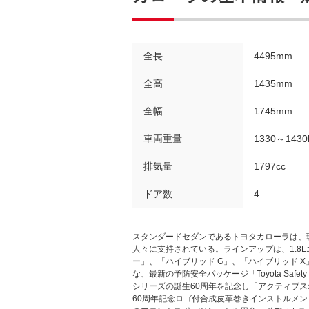
全長
4495mm
全高
1435mm
全幅
1745mm
車両重量
1330～1430
排気量
1797cc
ドア数
4
スタンダードセダンであるトヨタカローラは、
人々に支持されている。ラインアップは、1.8
ー」、「ハイブリッド G」、「ハイブリッド X
な、最新の予防安全パッケージ「Toyota Sa
シリーズの誕生60周年を記念し「アクティブス
60周年記念ロゴ付合成皮革巻きインストルメ