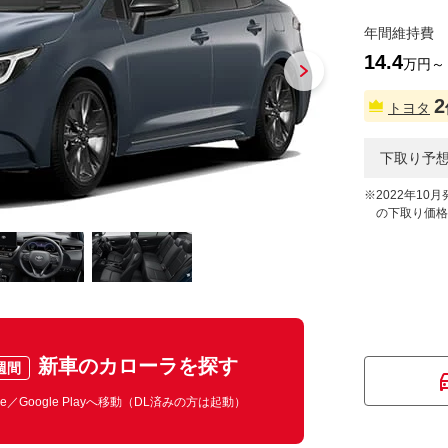
年間維持費
14.4
万円～
2
トヨタ
下取り予
※
2022年10月
の下取り価格
新車のカローラを探す
週間
ore／Google Playへ移動（DL済みの方は起動）