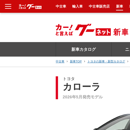
中古車
輸入車
中古車販売店
新車
新車
中古車
新車カタログ
ニ
輸入車
中古車
新車TOP
トヨタの新車・新型カタログ
クルマ買取
トヨタ
カーリース
カローラ
2026年5月発売モデル
タイヤ交換
整備工場
車検