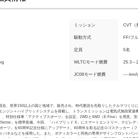
ミッション
CVT
駆動方式
FF/フ
定員
5名
kg
WLTCモード燃費
25.3～2
JC08モード燃費
----km/
現在、世界150以上の国と地域で、販売され、時代要請を先取りしたクルマづくりに
Lエンジン＋ハイブリッドシステムを搭載し、トランスミッションは電気式無段変速
」、特別仕様車「アクティブスポーツ」を設定。2WDと4WD（E‐Four）を用意
fety Sense」を標準装備。今回、「ハイブリッド X」にスマートエントリー、ナ
ポーツ」を60周年記念仕様にアップデート。60周年を彩る記念ロゴステッカー（
ントパネルなどを採用した。また、ボディカラーと同色の専用デザインフロントバン