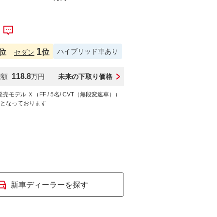
1
ハイブリッド車あり
位
位
セダン
118.8
想額
未来の下取り価格
万円
発売モデル Ｘ（FF / 5名/ CVT（無段変速車））
となっております
新車ディーラーを探す