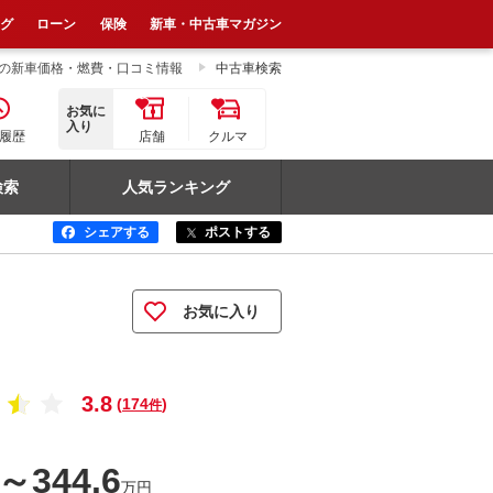
ログ
ローン
保険
新車・中古車マガジン
の新車価格・燃費・口コミ情報
中古車検索
お気に
入り
履歴
店舗
クルマ
検索
人気ランキング
シェアする
ポストする
お気に入り
3.8
(
174
)
件
0～344.6
万円