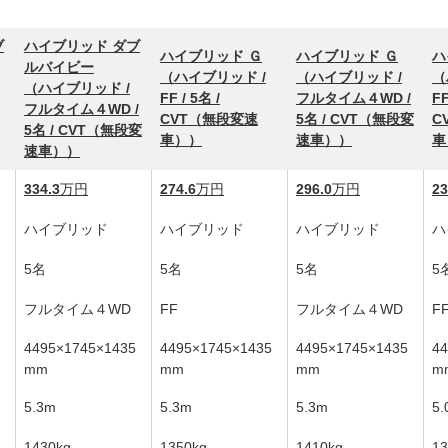
ブ
ハイブリッド ダブ
ハイブリッド Ｇ
ハイブリッド Ｇ
ハ
ルバイビー
（ハイブリッド /
（ハイブリッド /
（
（ハイブリッド /
FF / 5名 /
フルタイム４WD /
FF
フルタイム４WD /
CVT（無段変速
5名 / CVT（無段変
C
5名 / CVT（無段変
車））
速車））
車
速車））
334.3
万円
274.6
万円
296.0
万円
23
ハイブリッド
ハイブリッド
ハイブリッド
ハ
5名
5名
5名
5
フルタイム４WD
FF
フルタイム４WD
F
4495×1745×1435
4495×1745×1435
4495×1745×1435
44
mm
mm
mm
m
5.3m
5.3m
5.3m
5.
1430kg
1350kg
1410kg
13