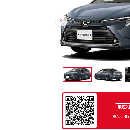
車カタログ
自動車ローン
保険
レビュー
価格相場
教習所
用語集
最短2
※App St