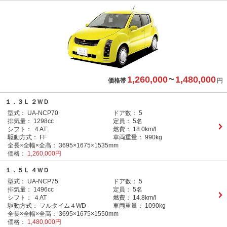
1,260,000
~
1,480,000
価格帯
円
１．３Ｌ ２ＷＤ
型式：
UA-NCP70
ドア数：
5
排気量：
1298cc
定員：
5名
シフト：
４AT
燃費：
18.0km/l
駆動方式：
FF
車両重量：
990kg
全長×全幅×全高：
3695×1675×1535mm
価格：
1,260,000円
１．５Ｌ ４ＷＤ
型式：
UA-NCP75
ドア数：
5
排気量：
1496cc
定員：
5名
シフト：
４AT
燃費：
14.8km/l
駆動方式：
フルタイム４WD
車両重量：
1090kg
全長×全幅×全高：
3695×1675×1550mm
価格：
1,480,000円