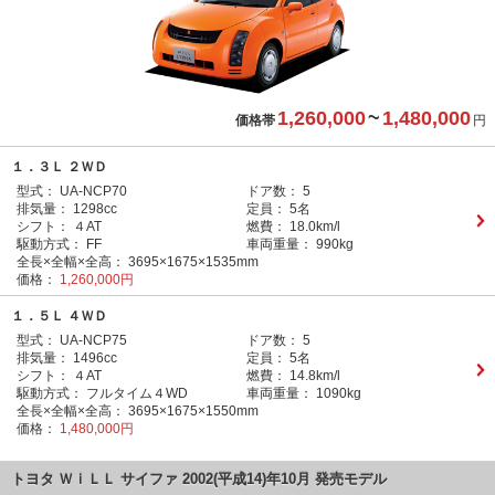
1,260,000
~
1,480,000
価格帯
円
１．３Ｌ ２ＷＤ
型式：
UA-NCP70
ドア数：
5
排気量：
1298cc
定員：
5名
シフト：
４AT
燃費：
18.0km/l
駆動方式：
FF
車両重量：
990kg
全長×全幅×全高：
3695×1675×1535mm
価格：
1,260,000円
１．５Ｌ ４ＷＤ
型式：
UA-NCP75
ドア数：
5
排気量：
1496cc
定員：
5名
シフト：
４AT
燃費：
14.8km/l
駆動方式：
フルタイム４WD
車両重量：
1090kg
全長×全幅×全高：
3695×1675×1550mm
価格：
1,480,000円
トヨタ ＷｉＬＬ サイファ 2002(平成14)年10月 発売モデル