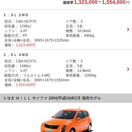
1,323,000
~
1,554,000
価格帯
円
１．３Ｌ ２ＷＤ
型式：
CBA-NCP70
ドア数：
5
排気量：
1298cc
定員：
5名
シフト：
４AT
燃費：
18.0km/l
駆動方式：
FF
車両重量：
990kg
全長×全幅×全高：
3695×1675×1535mm
価格：
1,323,000円
１．５Ｌ ４ＷＤ
型式：
CBA-NCP75
ドア数：
5
排気量：
1496cc
定員：
5名
シフト：
４AT
燃費：
14.8km/l
駆動方式：
フルタイム４WD
車両重量：
1090kg
全長×全幅×全高：
3695×1675×1550mm
価格：
1,554,000円
トヨタ ＷｉＬＬ サイファ 2004(平成16)年2月 発売モデル