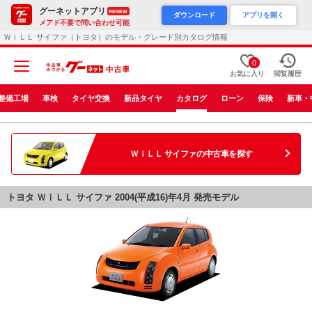
グーネットアプリ
RENEW
ダウンロード
アプリを開く
メアド不要で問い合わせ可能
ＷｉＬＬ サイファ（トヨタ）のモデル・グレード別カタログ情報
0
お気に入り
閲覧履歴
整備工場
車検
タイヤ交換
新品タイヤ
カタログ
ローン
保険
新車・
ＷｉＬＬ サイファ
の中古車を探す
トヨタ ＷｉＬＬ サイファ 2004(平成16)年4月 発売モデル