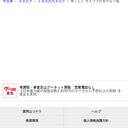
中古車
カタログ
トヨタのカタログ
ＷｉＬＬ サイファのモデル一覧
車買取・車査定はグーネット買取 営業電話なし
【日本最大級の加盟店数】約30万のデータから予想以上の高額
査定を実現！
質問はコチラ
ヘルプ
推奨環境
個人情報保護方針