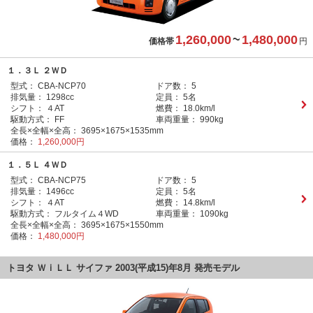
1,260,000
~
1,480,000
価格帯
円
１．３Ｌ ２ＷＤ
型式：
CBA-NCP70
ドア数：
5
排気量：
1298cc
定員：
5名
シフト：
４AT
燃費：
18.0km/l
駆動方式：
FF
車両重量：
990kg
全長×全幅×全高：
3695×1675×1535mm
価格：
1,260,000円
１．５Ｌ ４ＷＤ
型式：
CBA-NCP75
ドア数：
5
排気量：
1496cc
定員：
5名
シフト：
４AT
燃費：
14.8km/l
駆動方式：
フルタイム４WD
車両重量：
1090kg
全長×全幅×全高：
3695×1675×1550mm
価格：
1,480,000円
トヨタ ＷｉＬＬ サイファ 2003(平成15)年8月 発売モデル