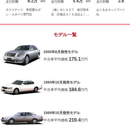
8.2万
5.4万
2.8万
km
km
走行距離
走行距離
走行距離
ートヒーター
ＫＥＮタイヤ フェンダ
ータブル・エアーシ
ーポール ＨＩＤライト
★マークレビンソン
ネクステージ 香里園セダ
（株）ＢＬＡＳＴ 春日部本
おくるまネットワーク株
ミアムサラウンド
ン・スポーツ専門店
店 評価点４／５点以上！選
社
べる充実安心保証付き！
モデル一覧
2000年8月発売モデル
175.1
中古車平均価格
万円
1994年10月発売モデル
184.6
中古車平均価格
万円
1989年10月発売モデル
219.4
中古車平均価格
万円