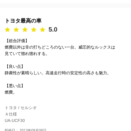
トヨタ最高の車
5.0
【総合評価】
燃費以外は非の打ちどころのない一台。威圧的なルックスは
見ていて惚れ惚れする。
【良い点】
静粛性が素晴らしい。高速走行時の安定性の高さも魅力。
【悪い点】
燃費。
トヨタ / セルシオ
Ａ仕様
UA-UCF30
投稿日： 2013年09月08日