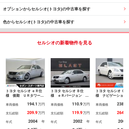
オプションからセルシオ(トヨタ)の中古車を探す
色からセルシオ(トヨタ)の中古車を探す
セルシオの新着物件を見る
トヨタ セルシオ ｅＲ仕
トヨタ セルシオ Ｂ仕
トヨタ セルシオ Ｃ仕
様 後期 ＵＲタワーバ
様 ｅＲバージョン
様 ナビゲーション
ー クリアランスソナ
『３０前期！装備際立
Ｖ マークレビン
194.1
110.9
238.5
万円
万円
ー 本木製革巻きステア
車両価格
つ！ベージュ内装』ガラ
車両価格
スマートキー ★オ
車両価格
リング コンフォートダ
スルーフ オートクルコ
ョン装備車★クリア
209.9
119.9
264.8
万円
万円
支払総額
支払総額
支払総額
ブルエアーシートセッ
ン サイドカメラ パワ
スソナー★本木目＋
ト ムーンルーフ 革シ
ーシート シートエアコ
革・コンビステアリ
2004
2002
2004
年
年
年式
年式
年式
ート ＨＫＳ車高調 ク
ン／ヒーター 純正ＤＶ
＆シフトノブ★アイ
ルーズコントロール シ
Ｄナビ ２３年製ＦＡＬ
ー本革シート★コン