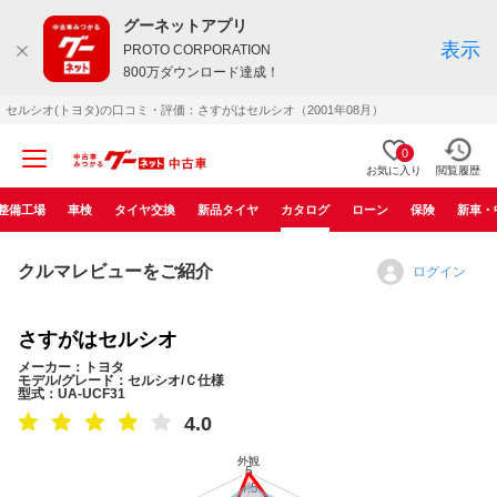
グーネットアプリ
表示
PROTO CORPORATION
800万ダウンロード達成！
セルシオ(トヨタ)の口コミ・評価：さすがはセルシオ（2001年08月）
0
お気に入り
閲覧履歴
整備工場
車検
タイヤ交換
新品タイヤ
カタログ
ローン
保険
新車・
クルマレビューをご紹介
ログイン
さすがはセルシオ
メーカー：トヨタ
モデル/グレード：セルシオ/Ｃ仕様
型式：UA-UCF31
4.0