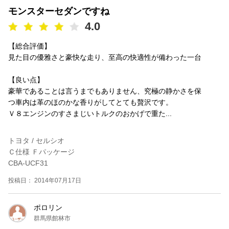
モンスターセダンですね
4.0
【総合評価】
見た目の優雅さと豪快な走り、至高の快適性が備わった一台
【良い点】
豪華であることは言うまでもありません、究極の静かさを保
つ車内は革のほのかな香りがしてとても贅沢です。
Ｖ８エンジンのすさまじいトルクのおかげで重た...
トヨタ / セルシオ
Ｃ仕様 Ｆパッケージ
CBA-UCF31
投稿日： 2014年07月17日
ポロリン
群馬県館林市