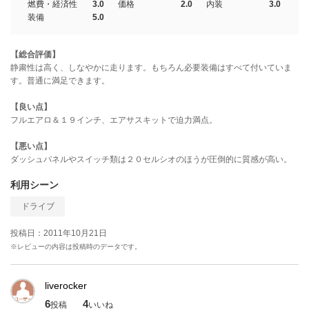
燃費・経済性
3.0
価格
2.0
内装
3.0
装備
5.0
【総合評価】
静粛性は高く、しなやかに走ります。もちろん必要装備はすべて付いていま
す。普通に満足できます。
【良い点】
フルエアロ＆１９インチ、エアサスキットで迫力満点。
【悪い点】
ダッシュパネルやスイッチ類は２０セルシオのほうが圧倒的に質感が高い。
利用シーン
ドライブ
投稿日：2011年10月21日
※レビューの内容は投稿時のデータです。
liverocker
6
4
投稿
いいね