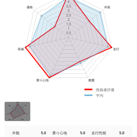
投稿者評価
平均
外観
5.0
乗り心地
5.0
走行性能
5.0