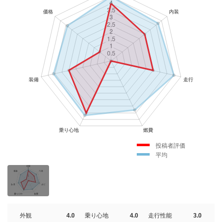
投稿者評価
平均
外観
4.0
乗り心地
4.0
走行性能
3.0