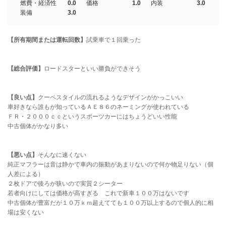
燃費・経済性
0.0
価格
1.0
内装
3.0
装備
3.0
【所有期間または運転回数】
試乗車で１回乗った
【総合評価】
ロードスターといい勝負ができそう
【良い点】
クーペスタイルの流れるようなデザインがかっこいい
車好きなら誰もが知っているＡＥ８６のネーミングが使われている
ＦＲ・２０００ｃｃというスポーツカーにはちょうどいい性能
中古個体がかなり多い
【悪い点】
そんなに速くない
純正マフラーは音は静かで車内の振動があまりないので何か物足りない（個
人差による）
２枚ドアで後ろが狭いので実質２シーター
若者向けにしては価格が高すぎる これで新車１００万はないです
中古個体が豊富だが１０万ｋｍ超えてても１００万以上するので個人的に相
場は安くない