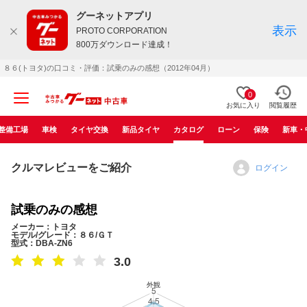
グーネットアプリ
表示
PROTO CORPORATION
800万ダウンロード達成！
８６(トヨタ)の口コミ・評価：試乗のみの感想（2012年04月）
0
お気に入り
閲覧履歴
整備工場
車検
タイヤ交換
新品タイヤ
カタログ
ローン
保険
新車・
クルマレビューをご紹介
ログイン
試乗のみの感想
メーカー：トヨタ
モデル/グレード：８６/ＧＴ
型式：DBA-ZN6
3.0