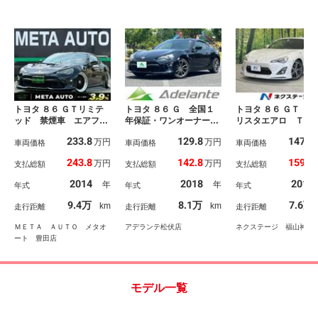
トヨタ ８６ ＧＴリミテ
トヨタ ８６ Ｇ 全国１
トヨタ ８６ ＧＴ モ
ッド 禁煙車 エアフォ
年保証・ワンオーナー
リスタエアロ ＴＲ
ースエアサス公認 ＴＲ
車・後期型・ＥＴＣ・地
フラー ＳＤナビ 
233.8
129.8
147.7
万円
万円
Ｄエアロ ＶＯＬＴＥＸ
車両価格
デジＴＶ・バックカメ
車両価格
クカメラ デジタル
車両価格
ウイング カーボンボン
ラ・Ｂｌｕｅｔｏｏｔｈ
ナーミラー ＥＴＣ
243.8
142.8
159.9
万円
万円
支払総額
支払総額
支払総額
ネット ＷＯＲＫマイス
オーディオ・純正１７イ
ドルシフト 純正１
ター１９インチＡＷ ク
ンチＡＷ・サイドバイザ
ンチアルミ スマー
2014
2018
2012
年
年
年式
年式
年式
リスタルアイＬＥＤヘッ
ー・フォグランプ・電動
ー ＨＩＤヘッド 
ド ヴァレンティテー
格納ミラー・キーレスリ
アルエアコン オー
9.4万
8.1万
7.6万
km
km
走行距離
走行距離
走行距離
ル シートヒーター Ｍ
モコン・
イト／エアコン
ＯＭＯステ
ＭＥＴＡ ＡＵＴＯ メタオ
アデランテ松伏店
ネクステージ 福山神辺
ート 豊田店
モデル一覧