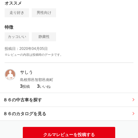
オススメ
走り好き
男性向け
特徴
カッコいい
静粛性
投稿日：2020年04月05日
※レビューの内容は投稿時のデータです。
サしう
島根県邑智郡邑南町
3
3
投稿
いいね
８６の中古車を探す
８６のカタログを見る
クルマレビューを投稿する