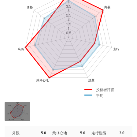
投稿者評価
平均
外観
5.0
乗り心地
5.0
走行性能
3.0