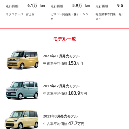
トエアコン スマートキ
ン アイドリングストッ
Ｄ プッシュスタ
6.1万
5.9万
9.5万
km
km
走行距離
走行距離
走行距離
ー アイドリングストッ
プ オートライト パド
スマートキー 盗難
プ 電動格納ミラー
ルシフト フォグライト
装置 純正アルミ 
ネクステージ 富士店
ガリバー岡山店（株）ＩＤＯ
軽自動車専門店 軽ｍａ
Ｃ
Ｍ
ｅｔ
モデル一覧
2023年11月発売モデル
153
中古車平均価格
万円
2017年12月発売モデル
103.9
中古車平均価格
万円
2013年3月発売モデル
47.7
中古車平均価格
万円