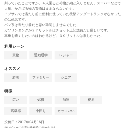
判っていたことですが、４人乗ると荷物が殆ど入りません。スーパーなどで
大量、かさばる物の買物はままならないかも。
イプサムでは当たり前に便利に使っていた後部アンダートランクがなかった
のは残念です。
バン系は当たり前だと思い確認しませんでした。
ガソリンタンクが２７リットルはチョット上記燃費だと厳しいです。
車重を軽くしたいのはわかるけど、３０リットルは欲しかった。
利用シーン
買物
通勤通学
レジャー
オススメ
若者
ファミリー
シニア
特徴
広い
燃費
加速
視界
高級感
小回り
カッコいい
投稿日：2017年04月16日
※レビューの内容は投稿時のデータです。