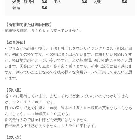
燃費・経済性
3.0
価格
3.0
内装
5.0
装備
5.0
【所有期間または運転回数】
納車後３週間、５００ｋｍも乗っていません。
【総合評価】
イプサムからの乗り換え。子供も独立しダウンサイジングとコスト削減が目
的。初めての軽ですが、今の軽は良く出来ています。価格もいいお値段です
が。軽は地方のイメージが高いですが、道や駐車場が狭い都内こそ軽だと思
います。天高はイプサムより高く広く感じますが、荷室は流石に狭く感じま
すが、判っていたことなので今後の様々な利用シーンで工夫してみたいと思
います。
【良い点】
省エネに期待しています。まだ、それほど乗っていないのでわかりません
が、１２～１３ｋｍ／ｌです。
日々の送り迎えで往復２ｋｍ弱、週末の往復５ｋｍ程度の買物ならこんなも
んでしょう。エコ運転度１００点でも。
都内走行のみではそれほど高燃費にはなりません。
後部座席も圧迫感がありません。４人ラクに乗れます。
【悪い点】