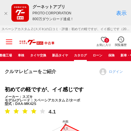
グーネットアプリ
表示
PROTO CORPORATION
800万ダウンロード達成！
スペーシアカスタムＺ(スズキ)の口コミ・評価：初めての軽ですが、イイ感じです（2016年12月）
0
お気に入り
閲覧履歴
整備工場
車検
タイヤ交換
新品タイヤ
カタログ
ローン
保険
新車・
クルマレビューをご紹介
ログイン
初めての軽ですが、イイ感じです
メーカー：スズキ
モデル/グレード：スペーシアカスタムＺ/ターボ
型式：DAA-MK42S
4.1