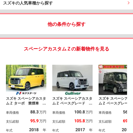
スズキの人気車種から探す
他の条件から探す
スペーシアカスタムＺの新着物件を見る
スズキ スペーシアカスタ
スズキ スペーシアカスタ
スズキ スペーシアカ
ムＺ ターボ 禁煙車 Ｓ
ムＺ ベースグレード 純
ムＺ ベースグレード
Ｄナビ バックモニタ
正ナビ 両側パワースラ
エネチャージ 禁
88.3
100.8
56.8
万円
万円
ー ターボ デュアルカ
車両価格
イドドア バックカメ
車両価格
社外フルセグナビ 
車両価格
メラブレーキ 両側パワ
ラ ビルトインＥＴＣ
席側パワースライド
95.9
105.8
69.8
万円
万円
支払総額
支払総額
支払総額
スラ ＥＴＣ ドラレ
ドライブレコーダー Ｈ
ア アイドリングス
コ ＨＩＤヘッド フォ
ＩＤヘッドライト スマ
プ オートエアコン
2018
2017
2017
年
年
年式
年式
年式
グ オートライト オー
ートキー オートエアコ
席シートヒーター 