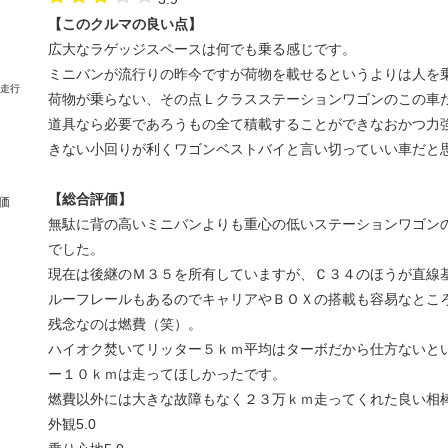
【このクルマの良い点】
広大なラゲッジスペースは何でも乗る感じです。
ミニバンが流行りの昨今ですが荷物を載せるというよりは人を
荷物が乗らない、その点Ｌクラスステーションワゴンのこの車
道具なら必要であろうもの全て積載することができなおかつ力
きない小回りが利くワゴンベストバイと言い切っていい車だと
【総合評価】
価
無駄に背の高いミニバンよりも重心の低いステーションワゴン
でした。
現在は後継のＭ３５を所有していますが、Ｃ３４のほうが直線
ルーフレールもあるのでキャリアやＢＯＸの搭載も容易なとこ
残念なのは燃費（笑）。
ハイオク焚いてリッター５ｋｍ平均はターボだから仕方ないと
ー１０ｋｍは走ってほしかったです。
燃費以外には大きな故障もなく２３万ｋｍ走ってくれた良い相
外観
5.0