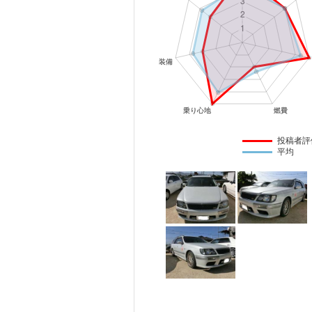
マガジン
車カタログ
自動車ローン
保険
投稿者評
平均
レビュー
価格相場
教習所
用語集