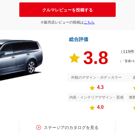
クルマレビューを投稿する
※販売店レビューの投稿は
こちら
総合評価
3.8
（119
（「普通=3
外観のデザイン・ボディカラー
4.3
内装・インテリアデザイン・質感
燃
4.0
す
ステージアのカタログを見る