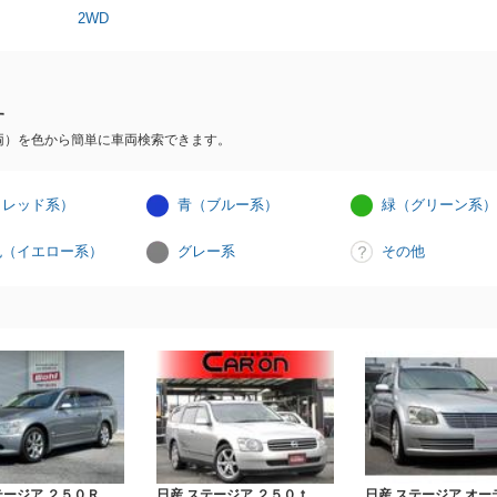
2WD
す
両）を色から簡単に車両検索できます。
（レッド系）
青（ブルー系）
緑（グリーン系）
色（イエロー系）
グレー系
その他
テージア ２５０Ｒ
日産 ステージア ２５０ｔ
日産 ステージア オー