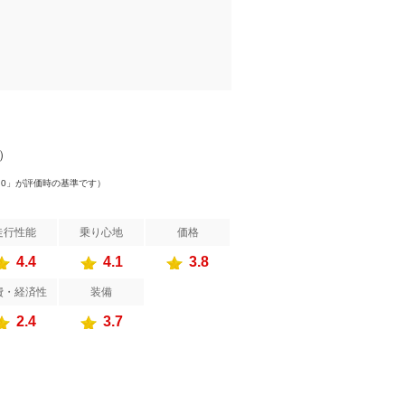
件）
.0」が評価時の基準です）
走行性能
乗り心地
価格
4.4
4.1
3.8
費・経済性
装備
2.4
3.7