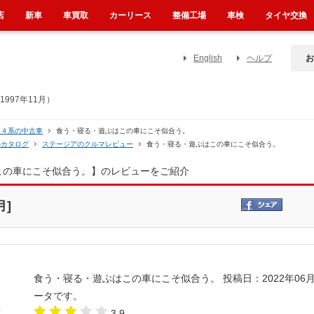
店
新車
車買取
カーリース
整備工場
車検
タイヤ交換
English
ヘルプ
お
997年11月）
３４系の中古車
食う・寝る・遊ぶはこの車にこそ似合う。
のカタログ
ステージアのクルマレビュー
食う・寝る・遊ぶはこの車にこそ似合う。
はこの車にこそ似合う。】のレビューをご紹介
月]
食う・寝る・遊ぶはこの車にこそ似合う。
投稿日：2022年06月
ータです。
3.9