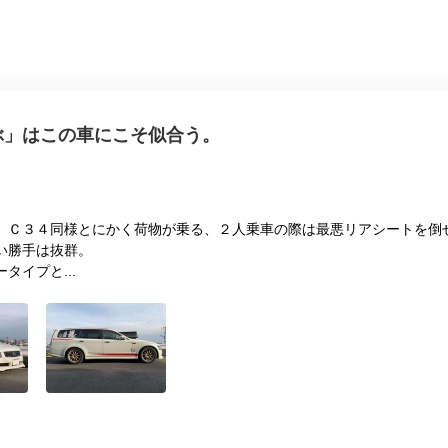
ぶ」はこの車にこそ似合う。
、Ｃ３４同様とにかく荷物が乗る、２人乗車の際は最悪リアシートを倒
い勝手は抜群。
イプと...