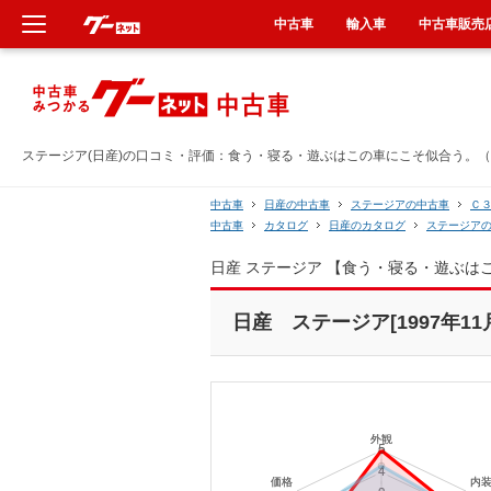
中古車
輸入車
中古車販売
新車
中古車
ステージア(日産)の口コミ・評価：食う・寝る・遊ぶはこの車にこそ似合う。（1
輸入車
中古車
日産の中古車
ステージアの中古車
Ｃ
中古車
カタログ
日産のカタログ
ステージア
クルマ買取
日産 ステージア 【食う・寝る・遊ぶ
カーリース
日産 ステージア[1997年11
タイヤ交換
整備工場
車検