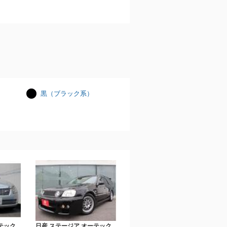
黒（ブラック系）
テック
日産 ステージア オーテック