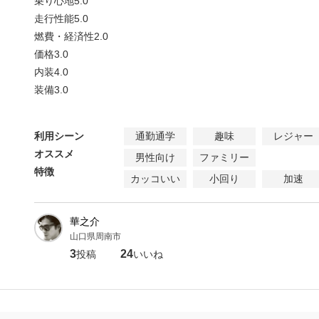
乗り心地
5.0
走行性能
5.0
燃費・経済性
2.0
価格
3.0
内装
4.0
装備
3.0
利用シーン
通勤通学
趣味
レジャー
オススメ
男性向け
ファミリー
特徴
カッコいい
小回り
加速
華之介
山口県周南市
3
24
投稿
いいね