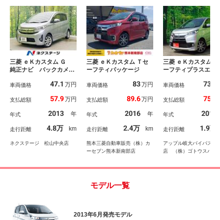
三菱 ｅＫカスタム Ｇ
三菱 ｅＫカスタム Ｔセ
三菱 ｅＫカスタム Ｔ
純正ナビ バックカメ
ーフティパッケージ
ーフティプラスエデ
ラ 禁煙車 スマートキ
ョン ＥＴＣ 全周
47.1
83
73.8
万円
万円
ー ＨＩＤヘッドライ
車両価格
車両価格
メラ ナビ ＴＶ 
車両価格
ト ＥＴＣ 純正１４イ
アランスソナー オ
57.9
89.6
75.7
万円
万円
支払総額
支払総額
支払総額
ンチアルミ オートエア
クルーズコントロ
コン ＣＤ ＤＶＤ再
レーンアシスト 衝
2013
2016
2018
年
年
年式
年式
年式
生 フルセグ パワース
害軽減システム オ
テアリング パワーウィ
マチックハイビーム
4.8万
2.4万
1.9万
km
km
走行距離
走行距離
走行距離
ンドウ ドアバイザー
ートライト ＨＩＤ
マートキー
ネクステージ 松山中央店
熊本三菱自動車販売（株）カ
アップル岐大バイパス大
ーセブン熊本新南部店
店 （株）ゴトウスバル
モデル一覧
2013年6月発売モデル