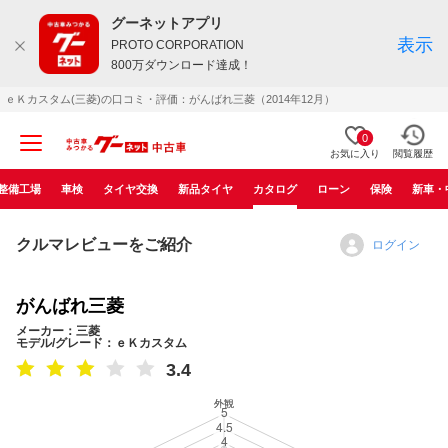
グーネットアプリ
表示
PROTO CORPORATION
800万ダウンロード達成！
ｅＫカスタム(三菱)の口コミ・評価：がんばれ三菱（2014年12月）
0
お気に入り
閲覧履歴
整備工場
車検
タイヤ交換
新品タイヤ
カタログ
ローン
保険
新車・
クルマレビューをご紹介
ログイン
がんばれ三菱
メーカー：三菱
モデル/グレード：ｅＫカスタム
3.4