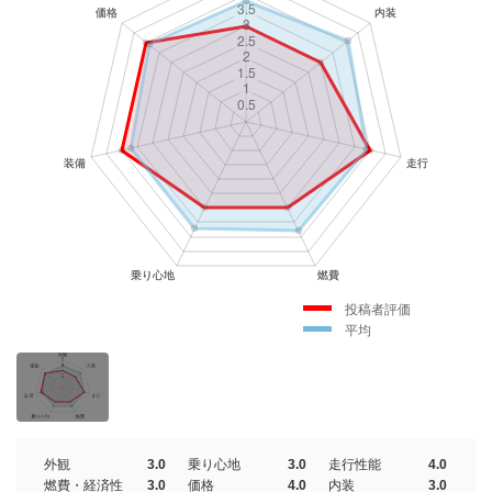
投稿者評価
平均
外観
3.0
乗り心地
3.0
走行性能
4.0
燃費・経済性
3.0
価格
4.0
内装
3.0