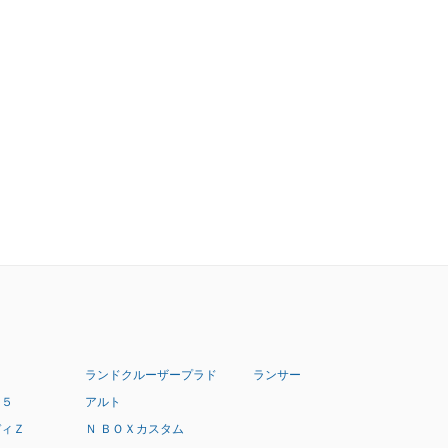
ランドクルーザープラド
ランサー
：５
アルト
ディＺ
Ｎ ＢＯＸカスタム