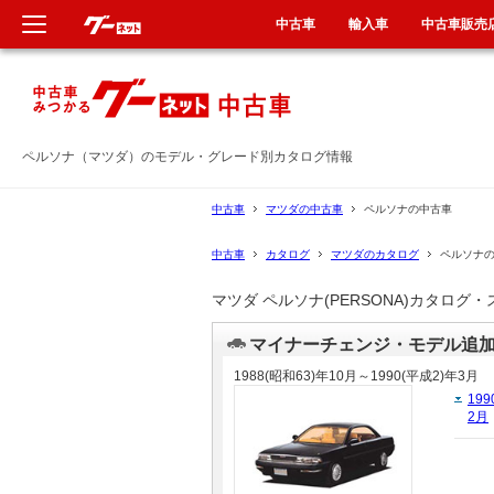
中古車
輸入車
中古車販売
新車
新車
中古車
中古車
ペルソナ（マツダ）のモデル・グレード別カタログ情報
輸入車
輸入車
中古車
マツダの中古車
ペルソナの中古車
中古車
カタログ
マツダのカタログ
ペルソナ
クルマ買取
クルマ買取
マツダ ペルソナ(PERSONA)カタロ
定額乗り
カーリース
マイナーチェンジ・モデル追
タイヤ交換
タイヤ交換
1988(昭和63)年10月～1990(平成2)年3月
199
2月
整備工場
整備工場
車検
車検