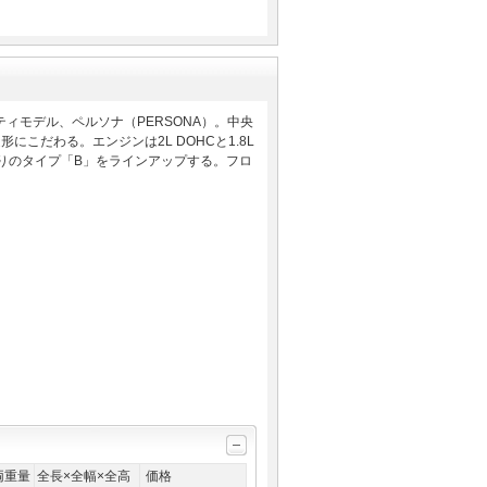
ィモデル、ペルソナ（PERSONA）。中央
こだわる。エンジンは2L DOHCと1.8L
張りのタイプ「B」をラインアップする。フロ
両重量
全長×全幅×全高
価格