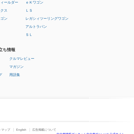
フィールダー
ｅＫワゴン
ークス
ＬＳ
ワゴン
レガシィツーリングワゴン
アルトラパン
ＳＬ
立ち情報
クルマレビュー
マガジン
グ
用語集
トマップ
English
広告掲載について