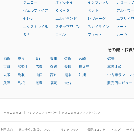
ジムニー
オデッセイ
インプレッサ
カローラ
ヴェルファイア
ＣＸ－５
タント
アルトワ
セレナ
エルグランド
レヴォーグ
エブリイ
エクストレイル
ステップワゴン
スカイライン
ノート
８６
コペン
フィット
ムーヴ
その他・お役
滋賀
奈良
岡山
香川
佐賀
宮崎
燃費
京都
和歌山
広島
愛媛
長崎
鹿児島
車種比較
大阪
鳥取
山口
高知
熊本
沖縄
中古車ランキン
兵庫
島根
徳島
福岡
大分
販売店レビュー
ＭＡＺＤＡ２
フレアクロスオーバー
ＭＡＺＤＡ３ファストバック
利用規約
個人情報の取扱いについて
リンクについて
質問はコチラ
ヘルプ
サイ