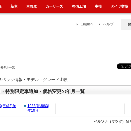
店
新車
車買取
カーリース
整備工場
車検
タイヤ交換
English
ヘルプ
お
のモデル一覧
グ・スペック情報・モデル・グレード比較
加・特別限定車追加・価格変更の年月一覧
0(平成2)年
1988(昭和63)
年10月
ペルソナ（マツダ）ＭＡ