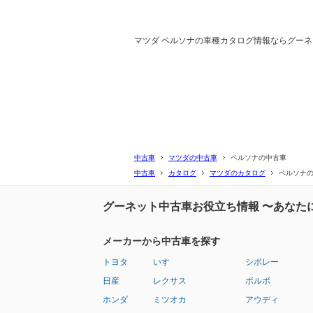
マツダ ペルソナの車種カタログ情報ならグー
中古車
マツダの中古車
ペルソナの中古車
中古車
カタログ
マツダのカタログ
ペルソナ
グーネット中古車お役立ち情報 〜あなた
メーカーから中古車を探す
トヨタ
いすゞ
シボレー
日産
レクサス
ボルボ
ホンダ
ミツオカ
アウディ