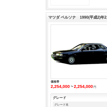
マガジン
マガジン
マツダ ペルソナ 1990(平成2)年
車カタログ
車カタログ
自動車ローン
自動車ローン
保険
保険
レビュー
レビュー
価格相場
価格相場
教習所
教習所
価格帯
2,254,000
~
2,254,000
円
用語集
用語集
グレード
グレード名