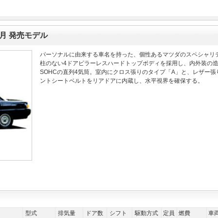
2月 発売モデル
パーソナルに由来する車名を持った、個性あるマツダのスペシャリテ
柱のない4ドアピラーレスハードトップボディを採用し、内外装の造形に
SOHCの直列4気筒。室内にクロス張りのタイプ「A」と、レザー
ントシートベルトをリアドアに内蔵し、水平視界を確保する。
型式
排気量
ドア数
シフト
駆動方式
定員
燃費
車