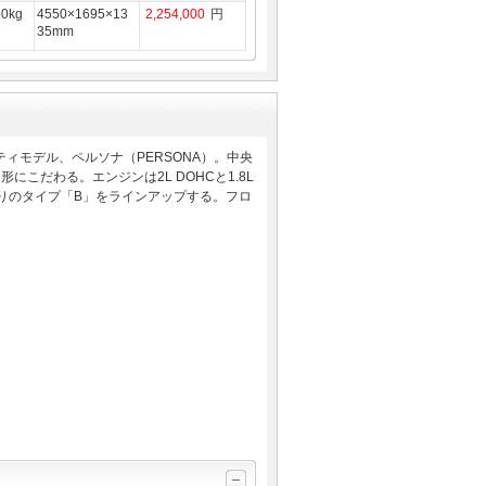
50kg
4550×1695×13
2,254,000
円
35mm
ィモデル、ペルソナ（PERSONA）。中央
こだわる。エンジンは2L DOHCと1.8L
張りのタイプ「B」をラインアップする。フロ