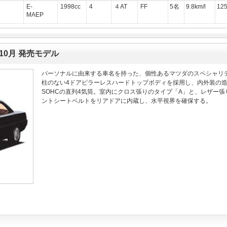
E-
1998cc
4
４AT
FF
5名
9.8km/l
12
MAEP
年10月 発売モデル
パーソナルに由来する車名を持った、個性あるマツダのスペシャリテ
柱のない4ドアピラーレスハードトップボディを採用し、内外装の造形に
SOHCの直列4気筒。室内にクロス張りのタイプ「A」と、レザー
ントシートベルトをリアドアに内蔵し、水平視界を確保する。