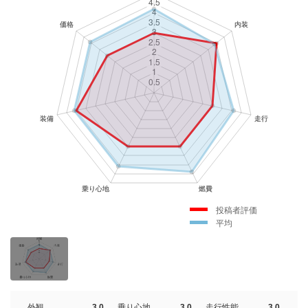
投稿者評価
平均
外観
3.0
乗り心地
3.0
走行性能
3.0