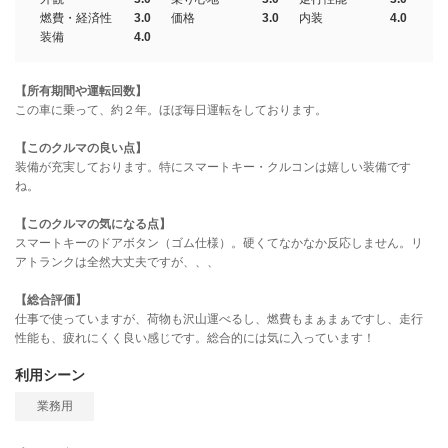
燃費・経済性
3.0
価格
3.0
内装
4.0
装備
4.0
【所有期間や運転回数】
この車に乗って、約２年。ほぼ毎日運転をしております。
【このクルマの良い点】
装備が充実しております。特にスマートキー・クルコンは嬉しい装備です
ね。
【このクルマの気になる点】
スマートキーのドアボタン（ゴム仕様）。硬くてなかなか反応しません。リ
アトランクは全然大丈夫ですが、、、
【総合評価】
仕事で使っていますが、荷物も沢山運べるし、燃費もまぁまぁですし、走行
性能も、疲れにくく良い感じです。総合的には気に入っています！
利用シーン
業務用