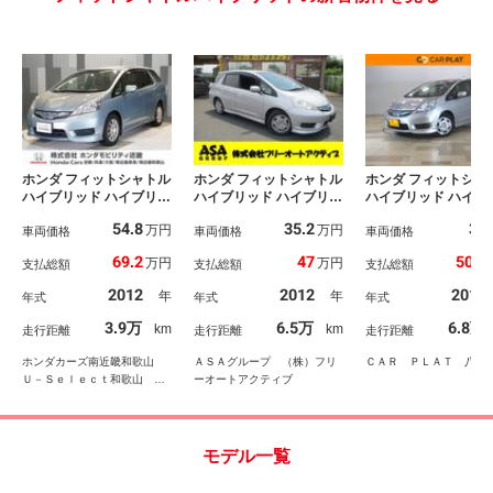
ホンダ フィットシャトル
ホンダ フィットシャトル
ホンダ フィットシャ
ハイブリッド ハイブリッ
ハイブリッド ハイブリッ
ハイブリッド ハイブ
ド・スマートセレクショ
ド ナビ ＣＤ ＤＶ
ド 禁煙車 純正メ
54.8
35.2
39
万円
万円
ン Ｈｏｎｄａ認定中古
車両価格
Ｄ ＴＶ ラジオ Ｂｌ
車両価格
ーナビ Ｗエアバ
車両価格
車 修復歴なし Ｈｏｎ
ｕｅｔｏｏｔｈ バック
ＡＢＳ ＤＶＤ／
69.2
47
50.5
万円
万円
支払総額
支払総額
支払総額
ｄａ販売店全国保証１
カメラ ＥＴＣ オート
ワンセグＴＶ Ｅ
年 ワンオーナー 内装
エアコン クルーズコン
クルーズコントロ
2012
2012
2012
年
年
年式
年式
年式
クリーニング済 ＨＤＤ
トロール キーレスエン
ＶＳＡ パワーウィ
ナビ バックカメラ Ｅ
トリー Ｗエアバック
ウ キ－レス デュ
3.9万
6.5万
6.8万
km
km
走行距離
走行距離
走行距離
ＴＣ アルミホイール
ＥＳＣ ＡＢＳ フルエ
エアバッグ パワ
Ｂカメ フルオートエア
アロ フォグランプ
運転席エアバッグ 
ホンダカーズ南近畿和歌山
ＡＳＡグループ （株）フリ
ＣＡＲ ＰＬＡＴ 八王
コン 電動格納ドアミラ
Ｂ
Ｕ－Ｓｅｌｅｃｔ和歌山
ーオートアクティブ
ー ＰＷ
（株）ホンダモビリティ近畿
モデル一覧