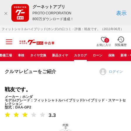
グーネットアプリ
表示
PROTO CORPORATION
800万ダウンロード達成！
フィットシャトルハイブリッド(ホンダ)の口コミ・評価：戦友です。（2011年06月）
0
お気に入り
閲覧履歴
整備工場
車検
タイヤ交換
新品タイヤ
カタログ
ローン
保険
新車・
クルマレビューをご紹介
ログイン
戦友です。
メーカー：ホンダ
モデル/グレード：フィットシャトルハイブリッド/ハイブリッド・スマートセ
レクション
型式：DAA-GP2
3.3