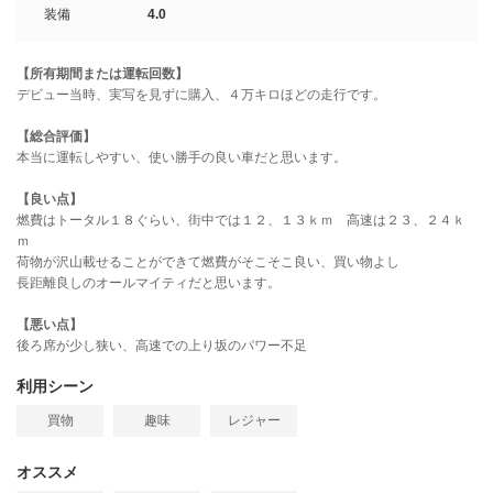
装備
4.0
【所有期間または運転回数】
デビュー当時、実写を見ずに購入、４万キロほどの走行です。
【総合評価】
本当に運転しやすい、使い勝手の良い車だと思います。
【良い点】
燃費はトータル１８ぐらい、街中では１２、１３ｋｍ 高速は２３、２４ｋ
ｍ
荷物が沢山載せることができて燃費がそこそこ良い、買い物よし
長距離良しのオールマイティだと思います。
【悪い点】
後ろ席が少し狭い、高速での上り坂のパワー不足
利用シーン
買物
趣味
レジャー
オススメ