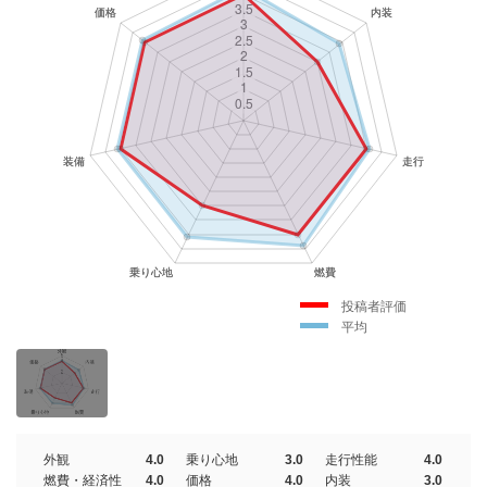
投稿者評価
平均
外観
4.0
乗り心地
3.0
走行性能
4.0
燃費・経済性
4.0
価格
4.0
内装
3.0