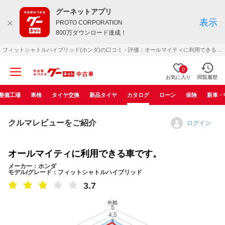
グーネットアプリ
表示
PROTO CORPORATION
800万ダウンロード達成！
フィットシャトルハイブリッド(ホンダ)の口コミ・評価：オールマイティに利用できる車です。（2011年06月）
0
お気に入り
閲覧履歴
整備工場
車検
タイヤ交換
新品タイヤ
カタログ
ローン
保険
新車・
クルマレビューをご紹介
ログイン
オールマイティに利用できる車です。
メーカー：ホンダ
モデル/グレード：フィットシャトルハイブリッド
3.7