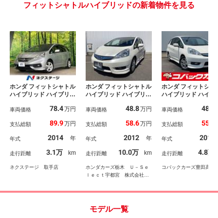
フィットシャトルハイブリッドの新着物件を見る
ホンダ フィットシャトル
ホンダ フィットシャトル
ホンダ フィットシャ
ハイブリッド ハイブリッ
ハイブリッド ハイブリッ
ハイブリッド ハイブ
ド クールエディショ
ド・ナビプレミアムセレ
ド・ナビプレミアム
78.4
48.8
48.7
万円
万円
ン 純正ナビ バックカ
車両価格
クション Ａストップ
車両価格
クション 禁煙 
車両価格
メラ 禁煙車 ハーフレ
バックカメラ付 セキュ
ナビＴＶ バックカ
89.9
58.6
55.8
万円
万円
支払総額
支払総額
支払総額
ザーシート シートヒー
リティアラーム Ｗエア
ラ ドライブレコー
ター ＨＩＤヘッド Ｅ
バック オートクルー
ー ＥＴＣ クルー
2014
2012
2011
年
年
年式
年式
年式
ＴＣ クルコン オート
ズ ＡＡＣ ＡＢＳ パ
ントロール スマー
ライト オートエアコ
ワーウインドウ エアバ
ー プッシュスタ
3.1万
10.0万
4.8万
km
km
走行距離
走行距離
走行距離
ン Ｂｌｕｅｔｏｏｔ
ック ＨＤＤナビ オー
ＤＶＤ再生
ｈ ＣＤ ＤＶＤ再生
トライト ＥＴＣ
ネクステージ 取手店
ホンダカーズ栃木 Ｕ－Ｓｅ
コバックカーズ豊田高原
地デジ 革巻きハンドル
ｌｅｃｔ宇都宮 株式会社ホ
ンダモビリティ北関東
モデル一覧