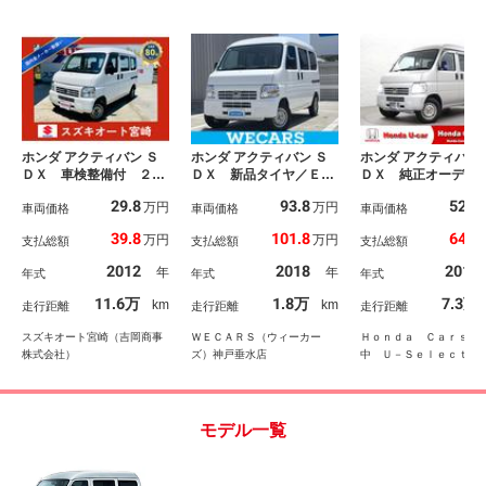
ホンダ アクティバン Ｓ
ホンダ アクティバン Ｓ
ホンダ アクティバン 
ＤＸ 車検整備付 ２Ｗ
ＤＸ 新品タイヤ／ＥＴ
ＤＸ 純正オーデ
Ｄ オートマ車 エアコ
Ｃ／ＡＢＳ／横滑り防止
ハロゲンヘッドラ
29.8
93.8
52.8
万円
万円
ン パワステ エアバッ
車両価格
装置／エアバッグ 運転
車両価格
純正スチールホイ
車両価格
ク 安全ボディ 盗難防
席／エアバッグ 助手席
キーレス 前席ＰＷ
39.8
101.8
64.8
万円
万円
支払総額
支払総額
支払総額
止システム ダブルエア
／キーレス／パワーステ
転席助手席エアバ
バック 衝突安全ボデ
アリング／マニュアルエ
記録簿付き 両スラ
2012
2018
2014
年
年
年式
年式
年式
ィ キーレスリモコン
アコン／取扱説明書／ユ
ドア キ－レス エ
ーザー買取車／最大積載
ン付 エアバッグ 
11.6万
1.8万
7.3万
km
km
走行距離
走行距離
走行距離
量３５０ｋｇ
ーステアリング 両
ライド
スズキオート宮崎（吉岡商事
ＷＥＣＡＲＳ（ウィーカー
Ｈｏｎｄａ Ｃａｒｓ 
株式会社）
ズ）神戸垂水店
中 Ｕ－Ｓｅｌｅｃｔ 
モデル一覧