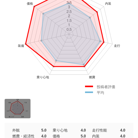
投稿者評価
平均
外観
5.0
乗り心地
4.0
走行性能
4.0
燃費・経済性
4.0
価格
5.0
内装
4.0