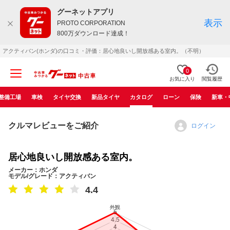
グーネットアプリ
表示
PROTO CORPORATION
800万ダウンロード達成！
アクティバン(ホンダ)の口コミ・評価：居心地良いし開放感ある室内。（不明）
0
お気に入り
閲覧履歴
整備工場
車検
タイヤ交換
新品タイヤ
カタログ
ローン
保険
新車・
クルマレビューをご紹介
ログイン
居心地良いし開放感ある室内。
メーカー：ホンダ
モデル/グレード：アクティバン
4.4