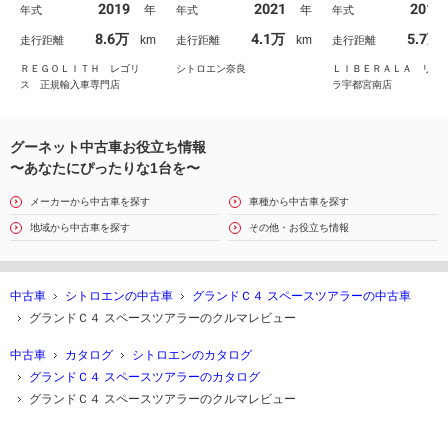
2019
2021
2019
年
年
年式
年式
年式
モニターＴＶ 走行中視
席電動カーフレスト
ー 純正ディスプレ
聴可 アップルカープレ
ガラスルーフ ハンズフ
ーディオ Ａｐｐｌ
8.6万
4.1万
5.7万
km
km
走行距離
走行距離
走行距離
イ ブルートゥース ３
リー付電動テールゲー
ａｒＰｌａｙ 全方
６０カメラ アクティブ
ト ＴＶ＆ＤＶＤプレイ
メラ クリアランス
ＲＥＧＯＬＩＴＨ レゴリ
シトロエン奈良
ＬＩＢＥＲＡＬＡ リベ
クルーズ スペアキー
ヤー 後席モニター２台
ー 電動リアゲート
ス 正規輸入車専門店
ラ宇都宮南店
グーネット中古車お役立ち情報
〜あなたにぴったりな1台を〜
メーカーから中古車を探す
車種から中古車を探す
地域から中古車を探す
その他・お役立ち情報
中古車
シトロエンの中古車
グランドＣ４ スペースツアラーの中古車
グランドＣ４ スペースツアラーのクルマレビュー
中古車
カタログ
シトロエンのカタログ
グランドＣ４ スペースツアラーのカタログ
グランドＣ４ スペースツアラーのクルマレビュー