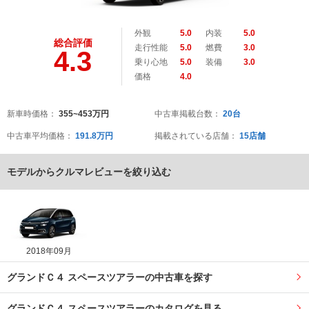
外観
5.0
内装
5.0
総合評価
走行性能
5.0
燃費
3.0
4.3
乗り心地
5.0
装備
3.0
価格
4.0
新車時価格：
355~453万円
中古車掲載台数：
20台
中古車平均価格：
191.8万円
掲載されている店舗：
15店舗
モデルからクルマレビューを絞り込む
2018年09月
グランドＣ４ スペースツアラーの中古車を探す
グランドＣ４ スペースツアラーのカタログを見る