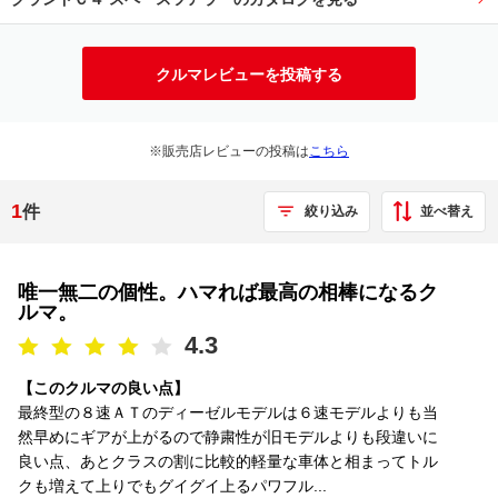
クルマレビューを投稿する
※販売店レビューの投稿は
こちら
1
件
並べ替え
絞り込み
唯一無二の個性。ハマれば最高の相棒になるク
ルマ。
4.3
【このクルマの良い点】
最終型の８速ＡＴのディーゼルモデルは６速モデルよりも当
然早めにギアが上がるので静粛性が旧モデルよりも段違いに
良い点、あとクラスの割に比較的軽量な車体と相まってトル
クも増えて上りでもグイグイ上るパワフル...