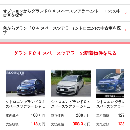
オプションからグランドＣ４ スペースツアラー(シトロエン)の中
古車を探す
色からグランドＣ４ スペースツアラー(シトロエン)の中古車を探
す
グランドＣ４ スペースツアラーの新着物件を見る
シトロエン グランドＣ４
シトロエン グランドＣ４
シトロエン グランド
スペースツアラー シャイ
スペースツアラー シャイ
スペースツアラー シ
ン ブルーＨＤｉ 禁
ン ブルーＨＤｉ アド
ン ブルーＨＤｉ 
108
288
127.2
万円
万円
煙 ディーラー記録簿
車両価格
ブルータンク交換 ナッ
車両価格
スルーフ 衝突軽減
車両価格
有 ディーゼル 黒＆グ
パレザーパッケージ 認
ーキ アダプティ
118
308.3
138.8
万円
万円
支払総額
支払総額
支払総額
レーレザーシート パノ
定中古車１年保証 運
ルーズコントロール
ラマガラスルーフ 純正
転席パワーシート 助手
ラインドスポットモ