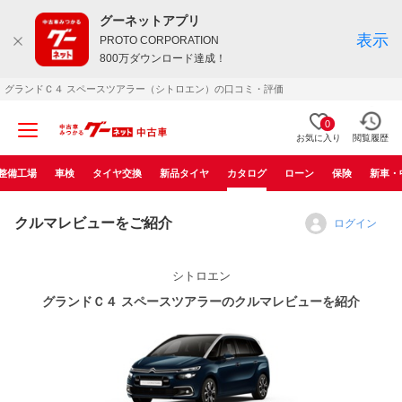
グーネットアプリ
表示
PROTO CORPORATION
800万ダウンロード達成！
グランドＣ４ スペースツアラー（シトロエン）の口コミ・評価
0
お気に入り
閲覧履歴
整備工場
車検
タイヤ交換
新品タイヤ
カタログ
ローン
保険
新車・
クルマレビューをご紹介
ログイン
シトロエン
グランドＣ４ スペースツアラーのクルマレビューを紹介