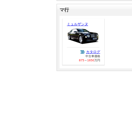
マ行
ミュルザンヌ
カタログ
中古車価格
875
～
1650
万円