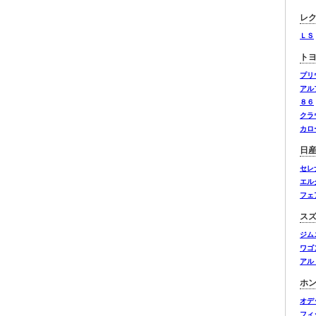
レ
ＬＳ
ト
プリ
アル
８６
クラ
カロ
日
セレ
エル
フェ
ス
ジム
ワゴ
アル
ホ
オデ
フィ