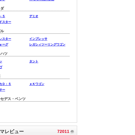
ツダ
－５
デミオ
ドスター
バル
レスター
インプレッサ
ォーグ
レガシィツーリングワゴン
イハツ
ン
タント
ヴ
菱
カＤ：５
ｅＫワゴン
サー
ルセデス・ベンツ
マレビュー
72011
件