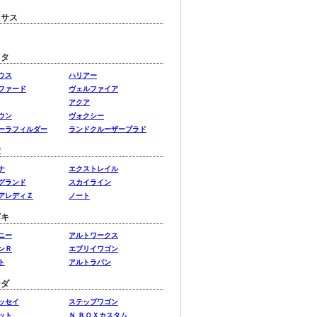
クサス
ヨタ
ウス
ハリアー
ファード
ヴェルファイア
アクア
ウン
ヴォクシー
ーラフィルダー
ランドクルーザープラド
産
ナ
エクストレイル
グランド
スカイライン
アレディＺ
ノート
ズキ
ニー
アルトワークス
ンＲ
エブリイワゴン
ト
アルトラパン
ンダ
ッセイ
ステップワゴン
ット
Ｎ ＢＯＸカスタム