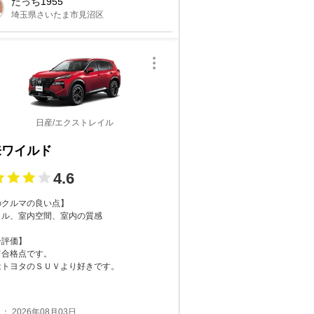
たっち1955
埼玉県さいたま市見沼区
日産/エクストレイル
来ワイルド
4.6
のクルマの良い点】
イル、室内空間、室内の質感
合評価】
て合格点です。
はトヨタのＳＵＶより好きです。
： 2026年08月03日