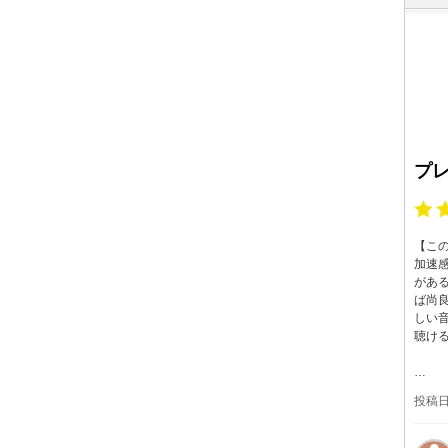
プ
【こ
加速
があ
ば尚
しい
聴け
…
投稿日