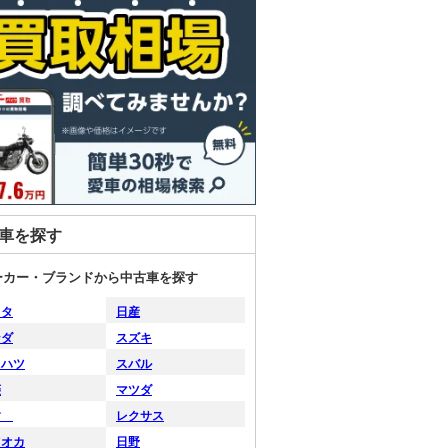
車を探す
ーカー・ブランドから中古車を探す
ヨタ
日産
ンダ
スズキ
イハツ
スバル
菱
マツダ
すゞ
レクサス
ツオカ
日野