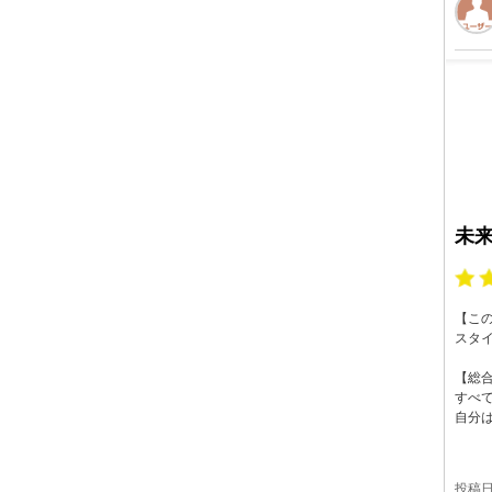
未
【こ
スタ
【総
すべ
自分
投稿日