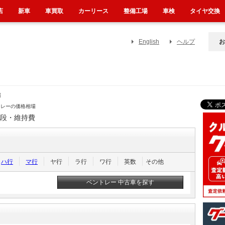
店
新車
車買取
カーリース
整備工場
車検
タイヤ交換
English
ヘルプ
お
場
トレーの価格相場
値段・維持費
ハ行
マ行
ヤ行
ラ行
ワ行
英数
その他
ベントレー 中古車を探す