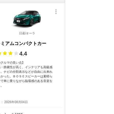
日産/オーラ
レミアムコンパクトカー
4.4
のクルマの良い点】
感・静粛性が高く、インテリアも高級感
る。ナビの分割表示などが自由に出来れ
良かった。ＢＯＳＥスピーカーは素晴ら
音で車に乗りながら臨場感のある音楽を
る。
： 2026年08月04日