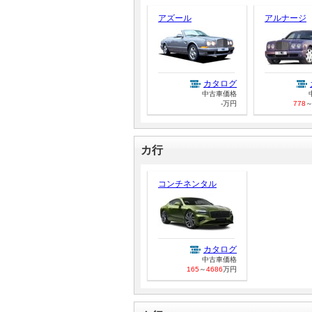
アズール
アルナージ
マガジン
車カタログ
カタログ
中古車価格
自動車ローン
-万円
778
保険
カ行
レビュー
コンチネンタル
価格相場
教習所
カタログ
中古車価格
165
～
4686
万円
用語集