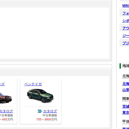
MIN
フ
シ
ア
ジ
プ
地
北
北
ンズ
ベンテイガ
山
関
茨
カタログ
カタログ
東
中古車価格
中古車価格
～
495
万円
755
～
3600
万円
甲