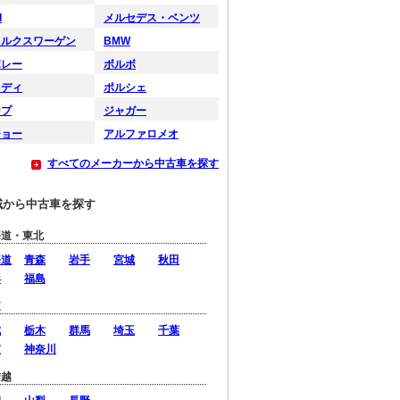
I
メルセデス・ベンツ
ォルクスワーゲン
BMW
ボレー
ボルボ
ウディ
ポルシェ
ープ
ジャガー
ジョー
アルファロメオ
すべてのメーカーから中古車を探す
域から中古車を探す
海道・東北
海道
青森
岩手
宮城
秋田
形
福島
東
城
栃木
群馬
埼玉
千葉
京
神奈川
信越