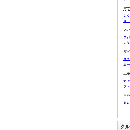
マ
ＣＸ
ロー
ス
フォ
レヴ
ダ
コペ
ムー
三
デリ
ラン
メ
ＳＬ
クル