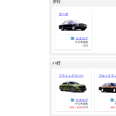
タ行
ターボ
カタログ
中古車価格
-万円
ハ行
フライングスパー
ブルックラ
カタログ
中古車価格
340
～
4250
万円
495