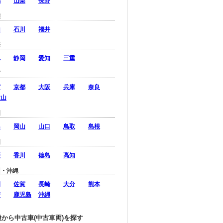
潟
山梨
長野
陸
山
石川
福井
海
阜
静岡
愛知
三重
西
賀
京都
大阪
兵庫
奈良
歌山
国
島
岡山
山口
鳥取
島根
国
媛
香川
徳島
高知
州・沖縄
岡
佐賀
長崎
大分
熊本
崎
鹿児島
沖縄
種から中古車(中古車両)を探す