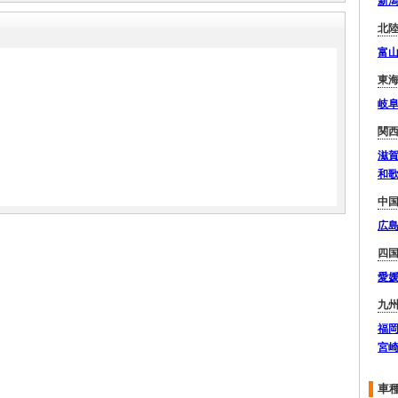
新
北
富
東
岐
関
滋
和
中
広
四
愛
九
福
宮
車