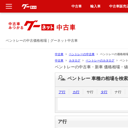
中古車
輸入車
中古車販売
新車
中古車
ベントレーの中古価格相場｜グーネット中古車
輸入車
中古車
ベントレーの中古車
ベントレーの価格相
中古車
カタログ
ベントレーのカタログ
ベン
ベントレーの中古車・新車 価格相場・
クルマ買取
ベントレー 車種の相場を検索
カーリース
ア行
カ行
サ行
タ行
ナ行
タイヤ交換
整備工場
ア行
車検