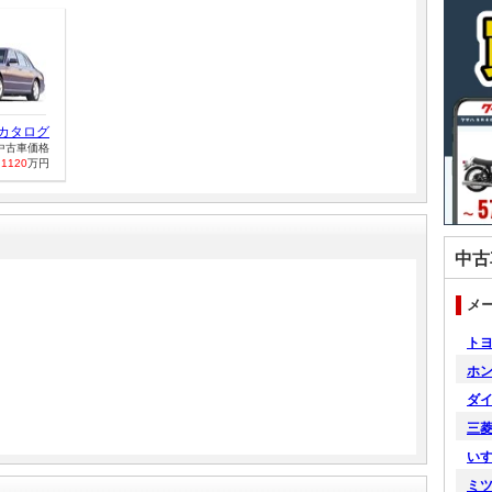
カタログ
中古車価格
～
1120
万円
中古
メ
ト
ホ
ダ
三
い
ミ