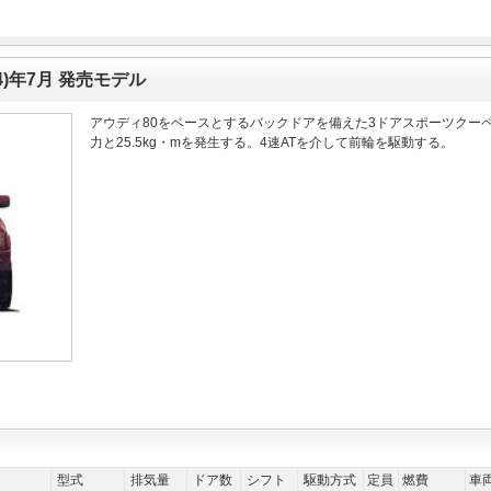
成4)年7月 発売モデル
アウディ80をベースとするバックドアを備えた3ドアスポーツクーペ。
力と25.5kg・mを発生する。4速ATを介して前輪を駆動する。
型式
排気量
ドア数
シフト
駆動方式
定員
燃費
車