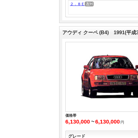
２．８Ｅ
アウディ クーペ (B4) 1991(平
価格帯
6,130,000
~
6,130,000
円
グレード