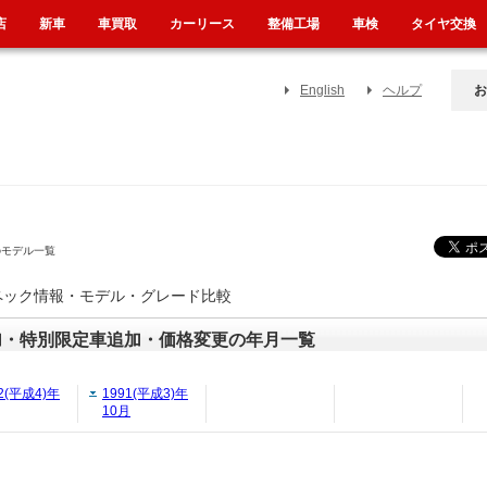
店
新車
車買取
カーリース
整備工場
車検
タイヤ交換
English
ヘルプ
お
のモデル一覧
スペック情報・モデル・グレード比較
加・特別限定車追加・価格変更の年月一覧
2(平成4)年
1991(平成3)年
10月