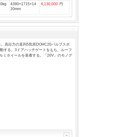
40kg
4390×1715×14
6,130,000
円
20mm
。高出力の直列5気筒DOHC20バルブスポ
駆動する。3ドアハッチゲートをもち、ルーフ
アルミホイールを装着する。「20V」のモノグ