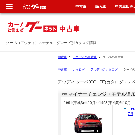
中古車
輸入車
中古車販売
新車
新車
中古車
中古車
クーペ（アウディ）のモデル・グレード別カタログ情報
輸入車
輸入車
中古車
アウディの中古車
クーペの中古車
中古車
カタログ
アウディのカタログ
クーペ
クルマ買取
クルマ買取
アウディ クーペ(COUPE)カタログ・
定額乗り
カーリース
マイナーチェンジ・モデル追
タイヤ交換
タイヤ交換
1991(平成3)年10月～1993(平成5)年10月
199
7月
整備工場
整備工場
車検
車検