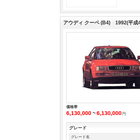
マガジン
マガジン
アウディ クーペ (B4) 1992(平
車カタログ
車カタログ
自動車ローン
自動車ローン
保険
保険
レビュー
レビュー
価格相場
価格相場
教習所
教習所
価格帯
6,130,000
~
6,130,000
円
用語集
用語集
グレード
グレード名