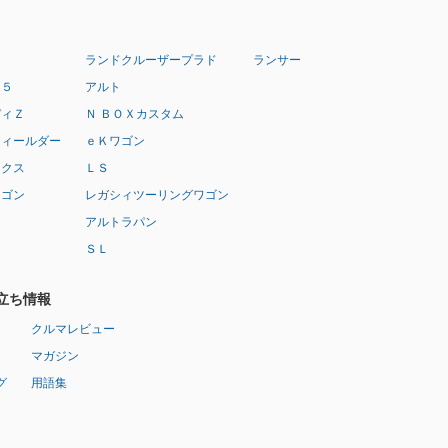
ランドクルーザープラド
ランサー
：５
アルト
ディＺ
Ｎ ＢＯＸカスタム
フィールダー
ｅＫワゴン
ークス
ＬＳ
ワゴン
レガシィツーリングワゴン
アルトラパン
ＳＬ
立ち情報
クルマレビュー
マガジン
グ
用語集