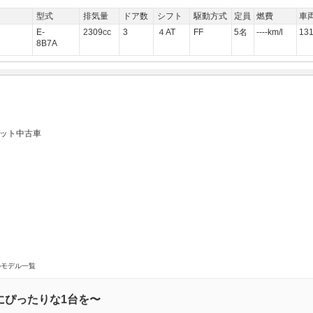
型式
排気量
ドア数
シフト
駆動方式
定員
燃費
車
E-
2309cc
3
４AT
FF
5名
----km/l
13
8B7A
ネット中古車
のモデル一覧
にぴったりな1台を〜