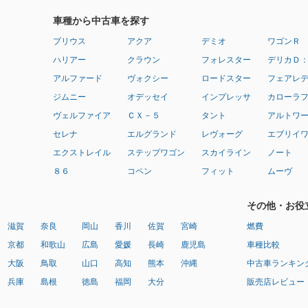
車種から中古車を探す
プリウス
アクア
デミオ
ワゴンＲ
ハリアー
クラウン
フォレスター
デリカＤ
アルファード
ヴォクシー
ロードスター
フェアレ
ジムニー
オデッセイ
インプレッサ
カローラ
ヴェルファイア
ＣＸ－５
タント
アルトワ
セレナ
エルグランド
レヴォーグ
エブリイ
エクストレイル
ステップワゴン
スカイライン
ノート
８６
コペン
フィット
ムーヴ
その他・お役
滋賀
奈良
岡山
香川
佐賀
宮崎
燃費
京都
和歌山
広島
愛媛
長崎
鹿児島
車種比較
大阪
鳥取
山口
高知
熊本
沖縄
中古車ランキン
兵庫
島根
徳島
福岡
大分
販売店レビュー