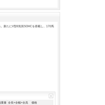
新たにV型6気筒SOHCを搭載し、170馬
両重量
全長×全幅×全高
価格