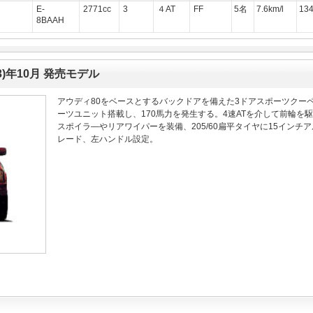
E-
2771cc
3
４AT
FF
5名
7.6km/l
13
8BAAH
成3)年10月 発売モデル
アウディ80をベースとするバックドアを備えた3ドアスポーツクーペ
ーツユニット搭載し、170馬力を発生する。4速ATを介して前輪を
スポイラ―やリアワイパーを装備、205/60扁平タイヤに15インチ
レード、左ハンドル設定。