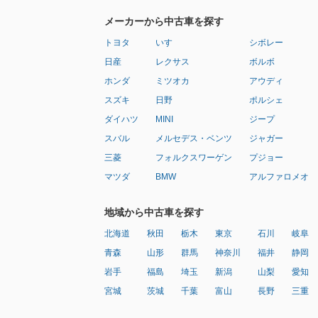
メーカーから中古車を探す
トヨタ
いすゞ
シボレー
日産
レクサス
ボルボ
ホンダ
ミツオカ
アウディ
スズキ
日野
ポルシェ
ダイハツ
MINI
ジープ
スバル
メルセデス・ベンツ
ジャガー
三菱
フォルクスワーゲン
プジョー
マツダ
BMW
アルファロメオ
地域から中古車を探す
北海道
秋田
栃木
東京
石川
岐阜
青森
山形
群馬
神奈川
福井
静岡
岩手
福島
埼玉
新潟
山梨
愛知
宮城
茨城
千葉
富山
長野
三重