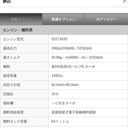
解説
性能スペック
装備オプション
ボディカラー
エンジン・燃料系
エンジン型式
55273835
最高出力
280ps(206kW)／5250rpm
最大トルク
40.8kg・m(400N・m)／2250rpm
種類
直列4気筒16バルブICターボ
総排気量
1995cc
内径Ｘ行程
84.0mm×90.0mm
圧縮比
10.0
過給機
ＩＣ付きターボ
燃料供給装置
直接噴射式電子制御燃料噴射
燃料タンク容量
64リットル