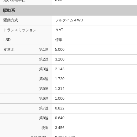
最小回転半径
6.0m
駆動系
駆動方式
フルタイム４WD
トランスミッション
８AT
LSD
標準
変速比
第1速
5.000
第2速
3.200
第3速
2.143
第4速
1.720
第5速
1.314
第6速
1.000
第7速
0.822
第8速
0.640
後退
3.456