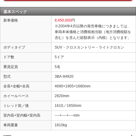
基本スペック
新車価格
8,450,000
円
※2004年4月以降の発売車種につきましては、
車両本体価格と消費税相当額（地方消費税額を
含む）を含んだ総額表示（内税）となります。
ボディタイプ
SUV・クロスカントリー・ライトクロカン
ドア数
5ドア
乗員定員
5名
型式
3BA-94920
全長×全幅×全高
4690×1905×1680mm
ホイールベース
2820mm
トレッド前／後
1610／1650mm
室内長×室内幅×室内高
----×----×----mm
車両重量
1810kg