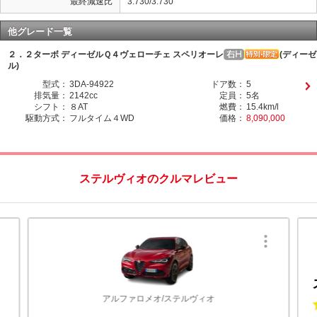
最終減速比
3.730/3.730
他グレード一覧
２．２ターボ ディーゼルＱ４ヴェローチェ スペリオーレ
(ディーゼ
ル)
型式：
3DA-94922
ドア数：
5
排気量：
2142cc
定員：
5名
シフト：
８AT
燃費：
15.4km/l
駆動方式：
フルタイム４WD
価格：
8,090,000
ステルヴィオのクルマレビュー
アルファロメオ/ステルヴィオ