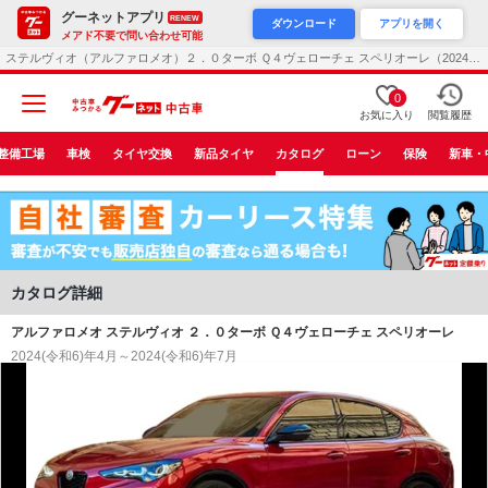
グーネットアプリ
RENEW
ダウンロード
アプリを開く
メアド不要で問い合わせ可能
ステルヴィオ（アルファロメオ）２．０ターボ Ｑ４ヴェローチェ スペリオーレ（2024年4月）
0
お気に入り
閲覧履歴
整備工場
車検
タイヤ交換
新品タイヤ
カタログ
ローン
保険
新車・
カタログ詳細
アルファロメオ ステルヴィオ ２．０ターボ Ｑ４ヴェローチェ スペリオーレ
2024(令和6)年4月～2024(令和6)年7月