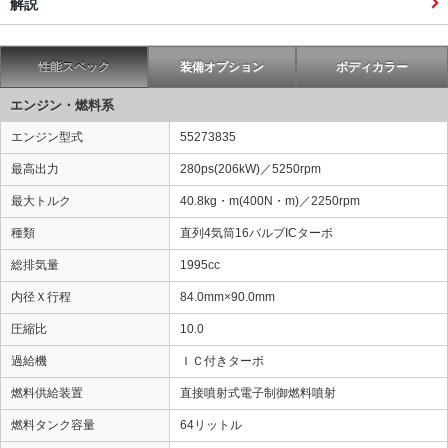
解説
性能スペック
装備オプション
ボディカラー
エンジン・燃料系
エンジン型式
55273835
最高出力
280ps(206kW)／5250rpm
最大トルク
40.8kg・m(400N・m)／2250rpm
種類
直列4気筒16バルブICターボ
総排気量
1995cc
内径Ｘ行程
84.0mm×90.0mm
圧縮比
10.0
過給機
ＩＣ付きターボ
燃料供給装置
直接噴射式電子制御燃料噴射
燃料タンク容量
64リットル