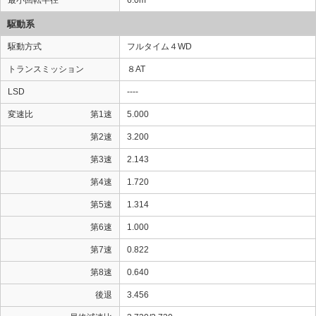
最小回転半径
6.0m
駆動系
駆動方式
フルタイム４WD
トランスミッション
８AT
LSD
----
変速比
第1速
5.000
第2速
3.200
第3速
2.143
第4速
1.720
第5速
1.314
第6速
1.000
第7速
0.822
第8速
0.640
後退
3.456