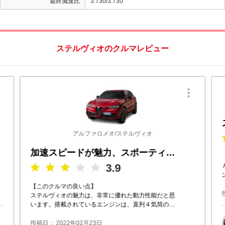
最終減速比
3.730/3.730
ステルヴィオのクルマレビュー
アルファロメオ/ステルヴィオ
加速スピードが魅力、スポーティーな運転を楽しめるＳＵＶ
3.9
【このクルマの良い点】
ステルヴィオの魅力は、非常に優れた動力性能だと思
います。搭載されているエンジンは、直列４気筒の最
高出力２１０馬力のディーゼルエンジン。これは同社
のジュリアにも採用されていたも
投稿日： 2022年02月23日