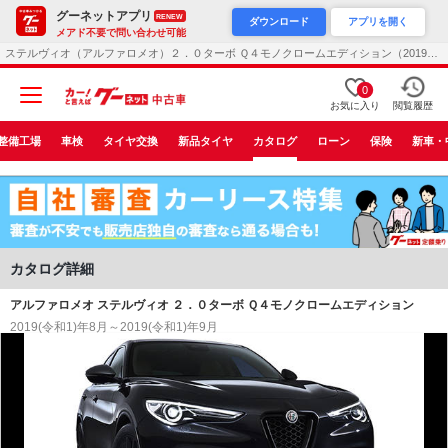
グーネットアプリ
RENEW
ダウンロード
アプリを開く
メアド不要で問い合わせ可能
ステルヴィオ（アルファロメオ）２．０ターボ Ｑ４モノクロームエディション（2019年8月）
0
お気に入り
閲覧履歴
整備工場
車検
タイヤ交換
新品タイヤ
カタログ
ローン
保険
新車・
カタログ詳細
アルファロメオ ステルヴィオ ２．０ターボ Ｑ４モノクロームエディション
2019(令和1)年8月～2019(令和1)年9月