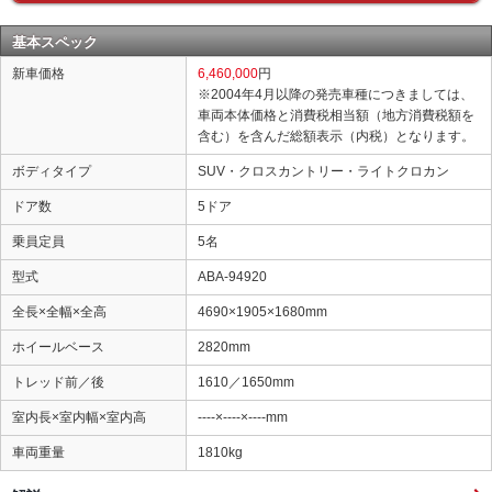
基本スペック
新車価格
6,460,000
円
※2004年4月以降の発売車種につきましては、
車両本体価格と消費税相当額（地方消費税額を
含む）を含んだ総額表示（内税）となります。
ボディタイプ
SUV・クロスカントリー・ライトクロカン
ドア数
5ドア
乗員定員
5名
型式
ABA-94920
全長×全幅×全高
4690×1905×1680mm
ホイールベース
2820mm
トレッド前／後
1610／1650mm
室内長×室内幅×室内高
----×----×----mm
車両重量
1810kg