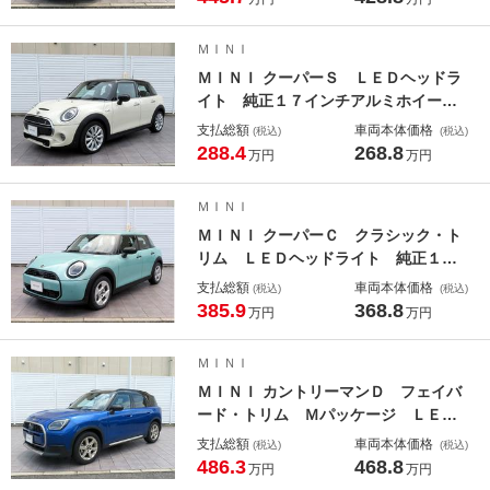
カメラ ヘッドアップディスプレイ
ハーマンカードンサウンド アクティ
ＭＩＮＩ
ブクルコン レーンチェンジ＆ディパ
ＭＩＮＩ クーパーＳ ＬＥＤヘッドラ
ーチャー
イト 純正１７インチアルミホイー
ル コーナーセンサー コンフォート
支払総額
車両本体価格
(税込)
(税込)
アクセス 純正ナビ バックカメラ
288.4
268.8
万円
万円
ＥＴＣ アクティブクルーズコントロ
ール アイドリングストップ 禁煙車
ＭＩＮＩ
ＭＩＮＩ クーパーＣ クラシック・ト
リム ＬＥＤヘッドライト 純正１６
アルミホイール コーナーセンサー
支払総額
車両本体価格
(税込)
(税込)
コンフォートアクセス シートヒータ
385.9
368.8
万円
万円
ー トップ＋バックカメラ ヘッドア
ップディスプレイ アクティブクルコ
ＭＩＮＩ
ン レーンチェンジ＆ディパーチャー
ＭＩＮＩ カントリーマンＤ フェイバ
ード・トリム Ｍパッケージ ＬＥＤ
ヘッドライト １８アルミ コーナー
支払総額
車両本体価格
(税込)
(税込)
センサー オートトランク コンフォ
486.3
468.8
万円
万円
ートアクセス トップ＋バックカメ