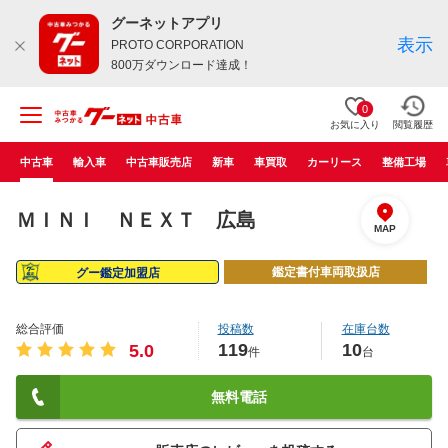
グーネットアプリ
表示
PROTO CORPORATION
800万ダウンロード達成！
0
お気に入り
閲覧履歴
中古車
輸入車
中古車販売店
新車
車買取
カーリース
整備工場
ＭＩＮＩ ＮＥＸＴ 広島
MAP
鑑定書付車両取扱店
グー鑑定加盟店
総合評価
投稿数
在庫台数
119
10
5.0
件
台
無料電話