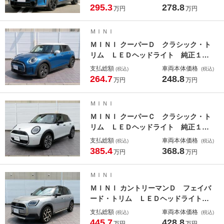
ートアクセス ディスプレイメータ
295.3
278.8
万円
万円
ー 純正ナビ バックカメラ ＥＴ
Ｃ クルーズコントロール ＣＡＢＡ
ＭＩＮＩ
ＮＡシートカバー アイドリングスト
ＭＩＮＩ クーパーＤ クラシック・ト
ップ
リム ＬＥＤヘッドライト 純正１６
アルミホイール コーナーセンサー
支払総額
車両本体価格
(税込)
(税込)
コンフォートアクセス ディスプレイ
264.7
248.8
万円
万円
メーター 純正ナビ バックカメラ
ＥＴＣ アクティブクルコン レーン
ＭＩＮＩ
ディパーチャーウォーニング
ＭＩＮＩ クーパーＣ クラシック・ト
リム ＬＥＤヘッドライト 純正１７
アルミ コーナーセンサー コンフォ
支払総額
車両本体価格
(税込)
(税込)
ートアクセス ヘッドアップディスプ
385.4
368.8
万円
万円
レイ アクティブクルコン レーンチ
ェンジ＆ディパーチャーウォーニン
ＭＩＮＩ
グ 純正ナビ バックカメラ ＥＴＣ
ＭＩＮＩ カントリーマンＤ フェイバ
ード・トリム ＬＥＤヘッドライト
純正１９アルミ オートトランク コ
支払総額
車両本体価格
(税込)
(税込)
ンフォートアクセス トップ＋バック
445.7
428.8
万円
万円