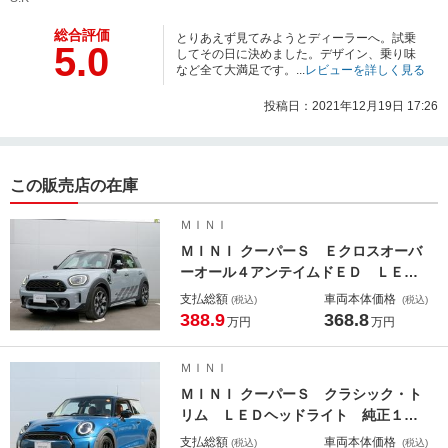
総合評価
とりあえず見てみようとディーラーへ。試乗
5.0
してその日に決めました。デザイン、乗り味
など全て大満足です。...
レビューを詳しく見る
投稿日：2021年12月19日 17:26
この販売店の在庫
ＭＩＮＩ
ＭＩＮＩ クーパーＳ Ｅクロスオーバ
ーオール４アンテイムドＥＤ ＬＥＤ
ヘッドライト 純正１８アルミ コー
支払総額
車両本体価格
(税込)
(税込)
ナーセンサー オートトランク コン
388.9
368.8
万円
万円
フォートアクセス レザーシート シ
ートヒーター ディスプレイメータ
ＭＩＮＩ
ー アクティブクルコン レーンディ
ＭＩＮＩ クーパーＳ クラシック・ト
パーチャーウォーニング
リム ＬＥＤヘッドライト 純正１７
アルミ コーナーセンサー コンフォ
支払総額
車両本体価格
(税込)
(税込)