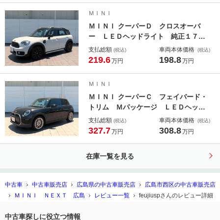
ラ ヘッドアップディスプレイ ハー
ＭＩＮＩ
マンカードン レーンチェンジ＆ディ
ＭＩＮＩ クーパーＤ クロスオーバ
パーチャー
ー ＬＥＤヘッドライト 純正１７イ
ンチアルミホイール リアコーナーセ
支払総額
車両本体価格
(税込)
(税込)
ンサー オートトランク コンフォー
219.6
198.8
万円
万円
トアクセス 純正ナビ バックカメ
ラ 純正ＥＴＣ アクティブクルーズ
ＭＩＮＩ
コントロール アイドリングストップ
ＭＩＮＩ クーパーＣ フェイバード・
トリム Ｍパッケージ ＬＥＤヘッド
ライト 純正１７アルミ コーナーセ
支払総額
車両本体価格
(税込)
(税込)
ンサー コンフォートアクセス ヘッ
327.7
308.8
万円
万円
ドアップディスプレイ ハーマンカー
ドンサウンド アクティブクルコン
在庫一覧を見る
純正ナビ Ｂカメラ レンタカー利用
歴有
中古車
中古車販売店
広島県の中古車販売店
広島市西区の中古車販売店
ＭＩＮＩ ＮＥＸＴ 広島
レビュー一覧
feujiuspさんのレビュー詳細
中古車探しに役立つ情報