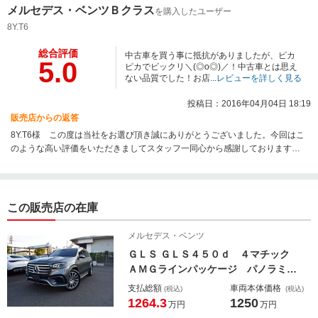
メルセデス・ベンツＢクラス
を購入したユーザー
8Y.T6
総合評価
中古車を買う事に抵抗がありましたが、ピカ
5.0
ピカでビックリ＼(◎o◎)／！中古車とは思え
ない品質でした！お店...
レビューを詳しく見る
投稿日：2016年04月04日 18:19
販売店からの返答
8Y.T6様 この度は当社をお選び頂き誠にありがとうございました。今回はこ
のような高い評価をいただきましてスタッフ一同心から感謝しております。
車両にもご満足頂き安心しております。引き続きアフターサービスもご安心
してお任せ下さい。全力でご対応させて頂きます。お乗り換えの際は8Y.T6様
のお力になりたいと思おておりますので今後とも末永くご愛顧賜りますよ
う、お願い申し上げます。
この販売店の在庫
メルセデス・ベンツ
ＧＬＳ ＧＬＳ４５０ｄ ４マチック
ＡＭＧラインパッケージ パノラミッ
クスライディングルーフ ヘッドアッ
支払総額
車両本体価格
(税込)
(税込)
プディスプレイ アンビエントライ
1264.3
1250
万円
万円
ト メモリ付パワーシート フットト