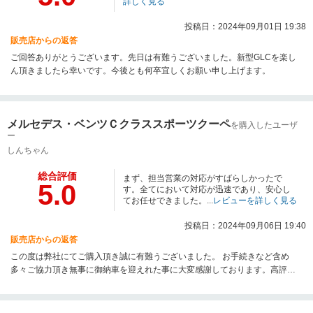
詳しく見る
投稿日：2024年09月01日 19:38
販売店からの返答
ご回答ありがとうございます。先日は有難うございました。新型GLCを楽し
ん頂きましたら幸いです。今後とも何卒宜しくお願い申し上げます。
メルセデス・ベンツＣクラススポーツクーペ
を購入したユーザ
ー
しんちゃん
総合評価
まず、担当営業の対応がすばらしかったで
5.0
す。全てにおいて対応が迅速であり、安心し
てお任せできました。...
レビューを詳しく見る
投稿日：2024年09月06日 19:40
販売店からの返答
この度は弊社にてご購入頂き誠に有難うございました。 お手続きなど含め
多々ご協力頂き無事に御納車を迎えれた事に大変感謝しております。高評
価、並びに投稿内容に嬉しいお言葉まで頂戴しており誠に有難うございま
す。またご不明な点などございましたらご相談頂ければと存じます。 今後と
も何卒宜しくお願い申し上げます。