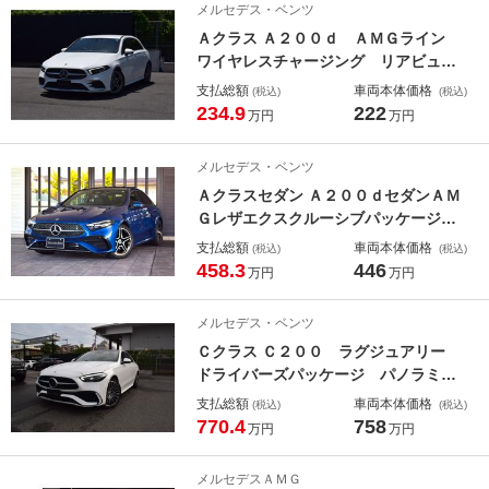
メルセデス・ベンツ
ル 全周囲カメラ スマートフォン連
Ａクラス Ａ２００ｄ ＡＭＧライン
携機能 シートヒーター
ワイヤレスチャージング リアビュー
カメラ シートヒーター ＤＹＮＡＭ
支払総額
車両本体価格
(税込)
(税込)
ＩＣ ＳＥＬＥＣＴ サングラスケー
234.9
222
万円
万円
ス タッチパッド メモリー付パワー
シート ナビゲーションパッケージ
メルセデス・ベンツ
レーダーセーフティーパッケージ
Ａクラスセダン Ａ２００ｄセダンＡＭ
Ｇレザエクスクルーシブパッケージ
ＡＭＧラインパッケージ ＡＭＧレザ
支払総額
車両本体価格
(税込)
(税込)
ーエクスクルーシブパッケージ アド
458.3
446
万円
万円
バンスドパッケージ パノラミックス
ライディングルーフ ローワードコン
メルセデス・ベンツ
フォートサスペンション メモリー付
Ｃクラス Ｃ２００ ラグジュアリー
きパワーシートシートヒーター
ドライバーズパッケージ パノラミッ
クスライディングルーフ Ｂｕｒｍｅ
支払総額
車両本体価格
(税込)
(税込)
ｓｔｅｒ３Ｄサラウンドサウンドシス
770.4
758
万円
万円
テム リアアスクルステアリング ア
ンビエントライトプレミアム メモリ
メルセデスＡＭＧ