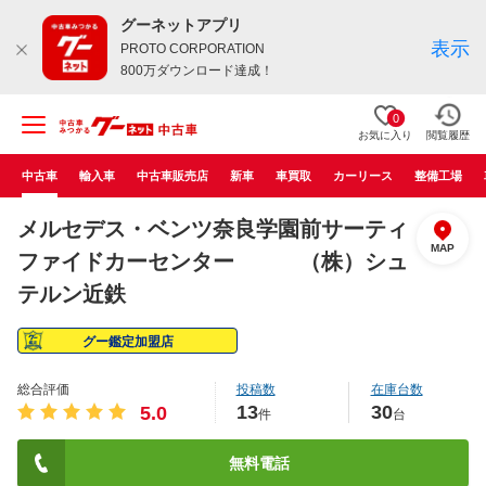
グーネットアプリ
表示
PROTO CORPORATION
800万ダウンロード達成！
0
お気に入り
閲覧履歴
中古車
輸入車
中古車販売店
新車
車買取
カーリース
整備工場
メルセデス・ベンツ奈良学園前サーティ
MAP
ファイドカーセンター （株）シュ
テルン近鉄
グー鑑定加盟店
総合評価
投稿数
在庫台数
13
30
5.0
件
台
無料電話