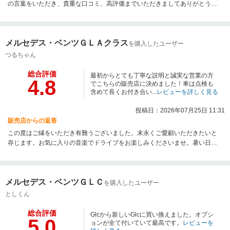
の言葉をいただき、貴重な口コミ、高評価までいただきましてありがとうご
ざいます。 ご登録ご納車の準備を進めて参ります。 引き続き、よろしく
お願いいたします。
メルセデス・ベンツＧＬＡクラス
を購入したユーザー
つるちゃん
総合評価
最初からとても丁寧な説明と誠実な営業の方
4.8
でこちらの販売店に決めました！車は点検も
含めて長くお付き合い...
レビューを詳しく見る
投稿日：2026年07月25日 11:31
販売店からの返答
この度はご縁をいただき有難うございました。末永くご愛顧いただきたいと
存じます。お気に入りの音楽でドライブをお楽しみくださいませ。暑い日々
が続きます。くれぐれもご自愛くださいませ。この度は誠に有難うございま
した。
メルセデス・ベンツＧＬＣ
を購入したユーザー
としくん
総合評価
Glcから新しいGlcに買い換えました。オプシ
5.0
ョンが全て付いていて最高です。
レビューを