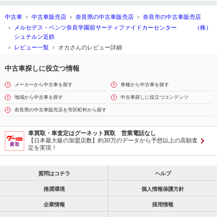
中古車
中古車販売店
奈良県の中古車販売店
奈良市の中古車販売店
メルセデス・ベンツ奈良学園前サーティファイドカーセンター （株）
シュテルン近鉄
レビュー一覧
オカさんのレビュー詳細
中古車探しに役立つ情報
メーカーから中古車を探す
車種から中古車を探す
地域から中古車を探す
中古車探しに役立つコンテンツ
奈良県の中古車販売店を市区町村から探す
車買取・車査定はグーネット買取 営業電話なし
【日本最大級の加盟店数】約30万のデータから予想以上の高額査
定を実現！
質問はコチラ
ヘルプ
推奨環境
個人情報保護方針
企業情報
採用情報