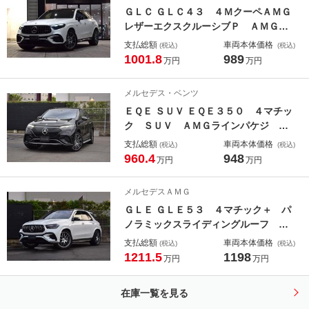
付パワーシート シートヒーター
ＧＬＣ ＧＬＣ４３ ４ＭクーペＡＭＧ
レザーエクスクルーシブＰ ＡＭＧレ
ザーエクスクルーシブパッケージ パ
支払総額
車両本体価格
(税込)
(税込)
ノラミックスライディングルーフ Ｂ
1001.8
989
万円
万円
ｕｒｍｅｓｔｅｒサラウンドサウンド
システム フットトランクオープナ
メルセデス・ベンツ
ー メモリー付きパワーシート アン
ＥＱＥ ＳＵＶ ＥＱＥ３５０ ４マチッ
ビエントライトプレミアム
ク ＳＵＶ ＡＭＧラインパケジ デ
ジタルインテリアパッケージ エクス
支払総額
車両本体価格
(税込)
(税込)
クルーシブパッケージ パノラミック
960.4
948
万円
万円
スライディングルーフ アクティブア
ンビエントライト Ｂｕｒｍｅｓｔｅ
メルセデスＡＭＧ
ｒサラウンドサウンドシステム メモ
ＧＬＥ ＧＬＥ５３ ４マチック＋ パ
リー付きパワーシート
ノラミックスライディングルーフ フ
ットトランクオープナー メモリー付
支払総額
車両本体価格
(税込)
(税込)
きパワーシート ワイヤレスチャージ
1211.5
1198
万円
万円
ング ヘッドアップディスプレイ Ｂ
ｕｒｍｅｓｔｅｒサラウンドサウンド
在庫一覧を見る
システム シートヒーター