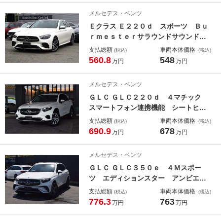
ランクオープナー シートヒータ ３
メルセデス・ベンツ
列目シート Ｂｕｒｍｅｓｔｅｒサラ
Ｅクラス Ｅ２２０ｄ スポーツ Ｂｕ
ウンドサウンドシステム
ｒｍｅｓｔｅｒサラウンドサウンドシ
ステム パノラミックスライディング
支払総額
車両本体価格
(税込)
(税込)
ルーフ アンビエントライト クライ
560.8
548
万円
万円
メートコントロール ヘッドアップデ
ィスプレイ ワイヤレスチャージン
メルセデス・ベンツ
グ メモリー付パワーシート
ＧＬＣ ＧＬＣ２２０ｄ ４マチック
スマートフォン連携機能 シートヒー
ター ワイヤレスチャージング メモ
支払総額
車両本体価格
(税込)
(税込)
リ付パワーシート フットトランクオ
690.9
678
万円
万円
ープナー アンビエントライトプレミ
アム 全周囲カメラ ＤＹＮＡＭＩ
メルセデス・ベンツ
Ｃ ＳＥＬＥＣＴ シートヒーター
ＧＬＣ ＧＬＣ３５０ｅ ４Ｍスポー
ツ エディションスター アンビエン
トライトプレミアム ワイヤレスチャ
支払総額
車両本体価格
(税込)
(税込)
ージング リアアスクルステアリン
776.3
763
万円
万円
グ メモリー付きパワーシート フッ
トトランクオープナー ルーフレー