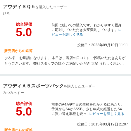
アウディＳＱ５
を購入したユーザー
ひろ
総合評価
前回に続いての購入です。わかりやすく親身
5.0
に応対していただき大変満足しています。
レ
ビューを詳しく見る
投稿日：2023年09月10日 11:11
販売店からの返答
ひろ様 お世話になります。 本日は、当店の口コミにご投稿いただきありが
とうございます。 弊社スタッフの対応 ご満足いただき 大変 うれしく思いま
す。 今後もしっかりとサポートさせていただきますので 何かご不明点・お困
りごと等が御座いましたら お気軽にお問合せ下さいませ。 今後ともよろしく
お願いいたします
アウディＡ５スポーツバック
を購入したユーザー
みつみっすー
総合評価
前車のA4が9年目の車検をむかえるにあたり、
5.0
予算からA4かA5SB、少し年式の経過したS4
に買い替え車種を絞っ...
レビューを詳しく見る
投稿日：2015年03月19日 21:07
販売店からの返答