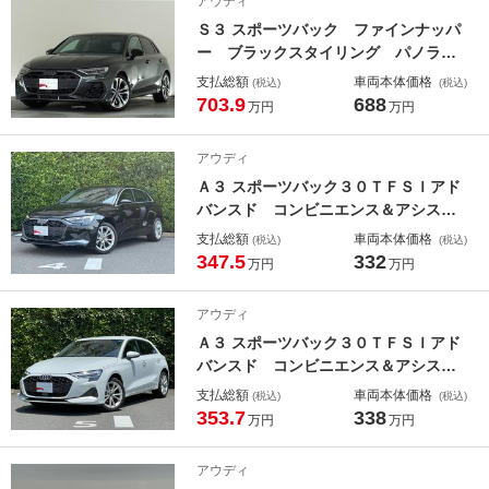
アウディ
ッドライト 認定中古車
Ｓ３ スポーツバック ファインナッパ
ー ブラックスタイリング パノラマ
サンルーフ ダンピングコントロール
支払総額
車両本体価格
(税込)
(税込)
サスペンション ＳＯＮＯＳ カラー
703.9
688
万円
万円
ドブレーキ 認定中古車
アウディ
Ａ３ スポーツバック３０ＴＦＳＩアド
バンスド コンビニエンス＆アシスタ
ンスパッケージ ナビゲーションパッ
支払総額
車両本体価格
(税込)
(税込)
ケージ 認定中古車
347.5
332
万円
万円
アウディ
Ａ３ スポーツバック３０ＴＦＳＩアド
バンスド コンビニエンス＆アシスタ
ンスパッケージ ナビゲーションパッ
支払総額
車両本体価格
(税込)
(税込)
ケージ 認定中古車
353.7
338
万円
万円
アウディ