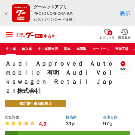
グーネットアプリ
表示
PROTO CORPORATION
800万ダウンロード達成！
0
お気に入り
閲覧履歴
中古車
輸入車
中古車販売店
新車
車買取
カーリース
整備工場
Ａｕｄｉ Ａｐｐｒｏｖｅｄ Ａｕｔｏ
MAP
ｍｏｂｉｌｅ 有明 Ａｕｄｉ Ｖｏｌ
ｋｓｗａｇｅｎ Ｒｅｔａｉｌ Ｊａｐ
ａｎ株式会社
鑑定書付車両取扱店
総合評価
投稿数
在庫台数
31
97
4.9
件
台