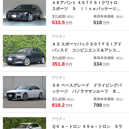
Ａ６アバント ４５ＴＦＳＩクワトロ
スポーツ Ｓ ｌｉｎｅパッケージ
テクノロジーパッケージ パノラマサ
支払総額
車両本体価格
(税込)
(税込)
ンルーフ 認定中古車
533.5
518
万円
万円
アウディ
Ａ３ スポーツバック３０ＴＦＳＩアド
バンスド コンビニエンス＆アシスタ
ンスパッケージ ナビゲーションパッ
支払総額
車両本体価格
(税込)
(税込)
ケージ 認定中古車
351.8
334
万円
万円
アウディ
Ｓ６ ベースグレード ドライビングパ
ッケージ パノラマサンルーフ Ｂａ
ｎｇ ＆ Ｏｌｕｆｓｅｎ ３Ｄ
支払総額
車両本体価格
(税込)
(税込)
ブラックスタイリングパッケージ ラ
819.2
798
万円
万円
グジュアリーパッケージ プライバ
シーガラス ワイヤレスチャージン
アウディ
グ 認定中古車
Ｑ４ ｅ－トロン ４５ｅ－トロン Ｓラ