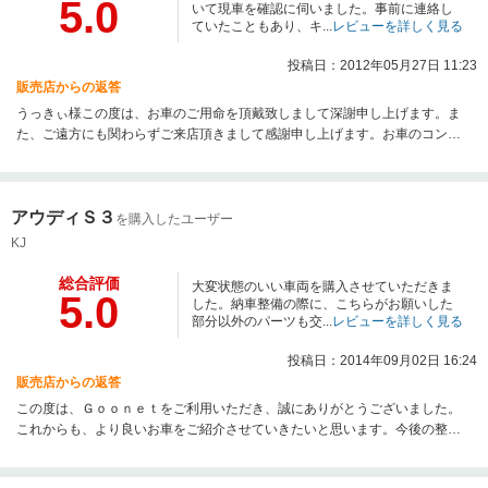
5.0
いて現車を確認に伺いました。事前に連絡し
ていたこともあり、キ...
レビューを詳しく見る
投稿日：2012年05月27日 11:23
販売店からの返答
うっきぃ様この度は、お車のご用命を頂戴致しまして深謝申し上げます。ま
た、ご遠方にも関わらずご来店頂きまして感謝申し上げます。お車のコンデ
ィション等ご満足を頂けたご様子で安心致しました。加えて弊店に対して過
大評価を頂戴致しまして恐縮いたしております。この度いただきました評価
に恥じないように努めて参ります。今後とも末永くお付き合いを頂きたくお
アウディＳ３
願い申し上げます。
を購入したユーザー
KJ
総合評価
大変状態のいい車両を購入させていただきま
5.0
した。納車整備の際に、こちらがお願いした
部分以外のパーツも交...
レビューを詳しく見る
投稿日：2014年09月02日 16:24
販売店からの返答
この度は、Ｇｏｏｎｅｔをご利用いただき、誠にありがとうございました。
これからも、より良いお車をご紹介させていきたいと思います。今後の整備
点検等のアフターフォローのほうもしっかりやらせていただきます。引き続
き宜しくお願いいたします。