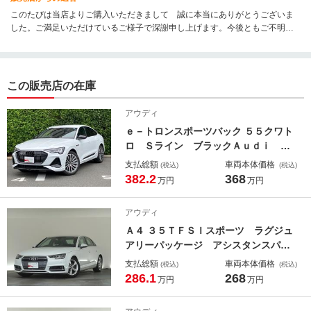
このたびは当店よりご購入いただきまして 誠に本当にありがとうございま
した。ご満足いただけているご様子で深謝申し上げます。今後ともご不明点
や何かお気づきの点等ございましたら、お気軽にお申し付け下さいませ。こ
れからも末長いお付き合いを 宜しくお願いいたします。
この販売店の在庫
アウディ
ｅ－トロンスポーツバック ５５クワト
ロ Ｓライン ブラックＡｕｄｉ ｒ
ｉｎｇｓ ＆ブラックスタイリングパ
支払総額
車両本体価格
(税込)
(税込)
ッケージ １５スポークデザイン２１
382.2
368
万円
万円
インチアルミホイール エクステンデ
ィッドアルミニウムブラック ブラッ
アウディ
クグラスルックコントロールパネル
Ａ４ ３５ＴＦＳＩスポーツ ラグジュ
認定中古車
アリーパッケージ アシスタンスパッ
ケージ アシスタンスベーシックパッ
支払総額
車両本体価格
(税込)
(税込)
ケージ シートヒーター（フロント＆
286.1
268
万円
万円
リア） デコラティブパネルオークナ
チュラルグレー マトリクスＬＥＤヘ