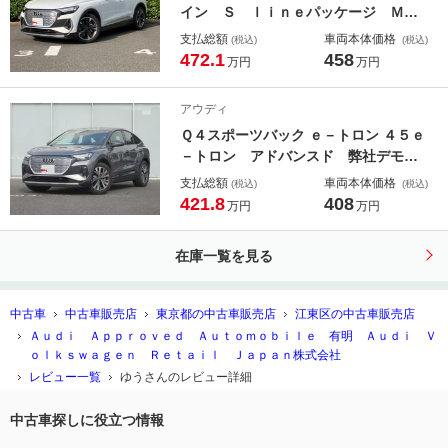
イン Ｓ ｌｉｎｅパッケージ ＭＭ
Ｉナビゲーションプロ 認定中古車
支払総額
車両本体価格
(税込)
(税込)
472.1
458
万円
万円
アウディ
Ｑ４スポーツバック ｅ－トロン ４５ｅ
－トロン アドバンスド 弊社デモ
カ・アドバンスドインテリアプラスパ
支払総額
車両本体価格
(税込)
(税込)
ッケージ・アップルカープレイ・アン
421.8
408
万円
万円
ドロイドオート・アンビエントライ
ト・３６０°カメラ・ワイヤレスチャー
在庫一覧を見る
ジング・シートメモリー・ＬＥＤライ
ト・電動トランクゲート
中古車
中古車販売店
東京都の中古車販売店
江東区の中古車販売店
Ａｕｄｉ Ａｐｐｒｏｖｅｄ Ａｕｔｏｍｏｂｉｌｅ 有明 Ａｕｄｉ Ｖ
ｏｌｋｓｗａｇｅｎ Ｒｅｔａｉｌ Ｊａｐａｎ株式会社
レビュー一覧
ゆうさんのレビュー詳細
中古車探しに役立つ情報