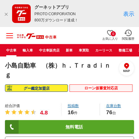
グーネットアプリ
表示
PROTO CORPORATION
800万ダウンロード達成！
0
お気に入り
閲覧履歴
中古車
輸入車
中古車販売店
新車
車買取
カーリース
整備工場
小島自動車 （株）ｈ．Ｔｒａｄｉｎ
MAP
ｇ
ローン仮審査対応店
グー鑑定加盟店
総合評価
投稿数
在庫台数
16
76
4.8
件
台
無料電話