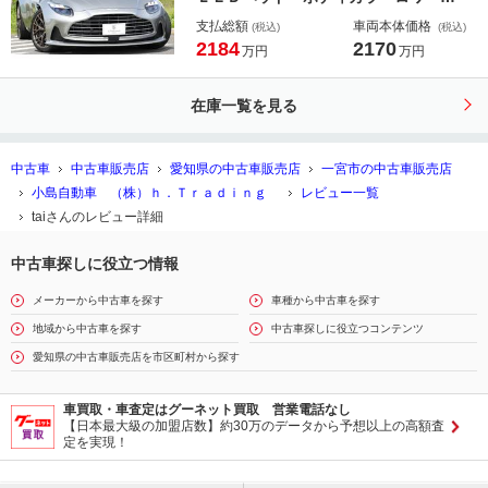
ッケージ インスパイアデュオトーン
支払総額
車両本体価格
(税込)
(税込)
インテリア オックスフォードタンス
2184
2170
万円
万円
ポーツプラスシート ベンチレータ
ー ２１インチＹスポーク鍛造ホイー
在庫一覧を見る
ル ブラックルーフ
中古車
中古車販売店
愛知県の中古車販売店
一宮市の中古車販売店
小島自動車 （株）ｈ．Ｔｒａｄｉｎｇ
レビュー一覧
taiさんのレビュー詳細
中古車探しに役立つ情報
メーカーから中古車を探す
車種から中古車を探す
地域から中古車を探す
中古車探しに役立つコンテンツ
愛知県の中古車販売店を市区町村から探す
車買取・車査定はグーネット買取 営業電話なし
【日本最大級の加盟店数】約30万のデータから予想以上の高額査
定を実現！