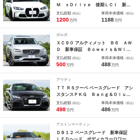
Ｍ ｘＤｒｉｖｅ 後期ＬＣＩ 新車
保証 １オーナー ＭコンフォートＰ
支払総額
車両本体価格
(税込)
(税込)
ＫＧ Ｍパフォーマンス カーボント
1200
1188
万円
万円
ランクスポイラー キャラミオレンジ
メリノレザー ベンチレーター カー
ボルボ
ブドディスプレイ レーザーテールラ
ＸＣ９０ アルティメット Ｂ６ ＡＷ
イト ＨＵＤ
Ｄ 新車保証 Ｂｏｗｅｒｓ＆Ｗｉｌ
ｋｉｎｓ エアサス仕様 パノラマサ
支払総額
車両本体価格
(税込)
(税込)
ンルーフ Ｇｏｏｇｌｅナビ マッサ
500
488
万円
万円
ージ機能付パフォーレイテッドナッパ
レザー ベンチレーター 電格サード
アウディ
シート ＨＵＤ ＡＣＣ Ｐトランク
ＴＴ ＲＳクーペ ベースグレード アシ
スタンスＰＫＧ Ｂａｎｇ＆Ｏｌｕｆ
ｓｅｎ ダイヤモンドステッチ入りフ
支払総額
車両本体価格
(税込)
(税込)
ァインナッパレザー シートヒータ
498
486
万円
万円
ー ＯＬＥＤテール ＯＰ２０ＡＷ
レッドキャリパー マトリクスＬＥ
アストンマーティン
Ｄ バーチャルコックピット
ＤＢ１２ ベースグレード 新車保証
ＬＥＤヘッド ボディカラーロワーパ