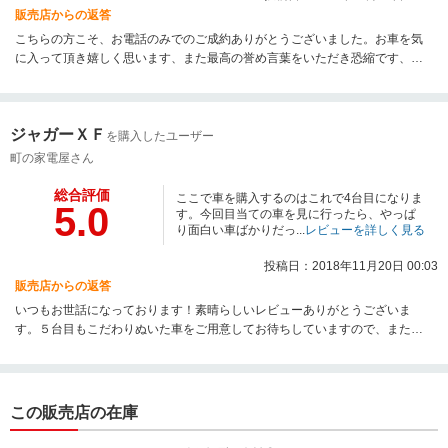
販売店からの返答
こちらの方こそ、お電話のみでのご成約ありがとうございました。お車を気
に入って頂き嬉しく思います、また最高の誉め言葉をいただき恐縮です、あ
りがとうございます。遠距離ですがお困りのことがあれば何でもお気軽にご
相談ください。今後ともよろしくお願いいたします。
ジャガーＸＦ
を購入したユーザー
町の家電屋さん
総合評価
ここで車を購入するのはこれで4台目になりま
5.0
す。今回目当ての車を見に行ったら、やっぱ
り面白い車ばかりだっ...
レビューを詳しく見る
投稿日：2018年11月20日 00:03
販売店からの返答
いつもお世話になっております！素晴らしいレビューありがとうございま
す。５台目もこだわりぬいた車をご用意してお待ちしていますので、また遊
びにに来てくださいね！スタッフ一同心よりお待ちしております。
この販売店の在庫