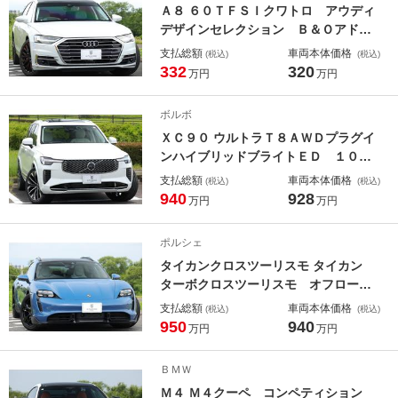
Ａ８ ６０ＴＦＳＩクワトロ アウディ
デザインセレクション Ｂ＆Ｏアドバ
ンストオーディオ コンフォートパッ
支払総額
車両本体価格
(税込)
(税込)
ケージ マトリクスＬＥＤ マッサー
332
320
万円
万円
ジ機能付きバルコナレザー ベンチレ
ーター ＳＲ ヘッドアップディスプ
ボルボ
レイ ２０ＡＷ
ＸＣ９０ ウルトラＴ８ＡＷＤプラグイ
ンハイブリッドブライトＥＤ １００
台限定車 新車保証 １オーナー Ｂ
支払総額
車両本体価格
(税込)
(税込)
ｏｗｅｒｓ＆Ｗｉｌｋｉｎｓハイフィ
940
928
万円
万円
デリティ・オーディオ 専用２１Ａ
Ｗ マトリクスデザインＬＥＤヘッ
ポルシェ
ド マッサージ機能付きパーフォレー
タイカンクロスツーリスモ タイカン
テッド・ファインナッパレザー
ターボクロスツーリスモ オフロード
デザインＰＫＧ スポーツクロノＰＫ
支払総額
車両本体価格
(税込)
(税込)
Ｇ（ポルシェデザイン時計）ＰＤＣ
950
940
万円
万円
Ｃ リアアクスル Ｂｕｒｍｅｓｔｅ
ｒハイエンドオーディオ パッセンジ
ＢＭＷ
ャーＤ パノラマルーフ マッサージ
Ｍ４ Ｍ４クーペ コンペティション
機能付ツートンレザー