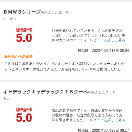
ＢＭＷ３シリーズ
を購入したユーザー
ヒコボシ
総合評価
社会問題化していている大手さんの販売方法
5.0
と違い、バカ高いオプション（100万円近い車
体やガラスのコーティ...
レビューを詳しく見る
投稿日：2023年09月18日 05:54
販売店からの返答
この度はご成約ありがとうございました！また素晴らしいレビューもありが
とうございます！弊社はできるだけお値打ちに、いい車をご提供したいとい
う信念をもって運営していますので、このようなレビューは本当にうれし
く、またとても励みになります。今後も車両のことでご不明な点等ございま
したらいつでもご連絡ください！今後ともどうぞよろしくお願いいたしま
キャデラックキャデラックＣＴＳクーペ
す！
を購入したユーザー
タカ
総合評価
電話のみで商談ですが、特殊な質問から車両
5.0
の状態の返答、陸送の段取りまで安心してお
取り引き出来ました。...
レビューを詳しく見る
投稿日：2020年07月23日 09:17