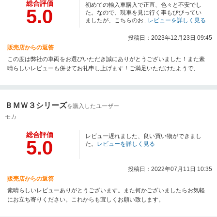
総合評価
初めての輸入車購入で正直、色々と不安でし
5.0
た。なので、現車を見に行く事もびびってい
ましたが、こちらのお...
レビューを詳しく見る
投稿日：2023年12月23日 09:45
販売店からの返答
この度は弊社の車両をお選びいただき誠にありがとうございました！また素
晴らしいレビューも併せてお礼申し上げます！ご満足いただけたようで、と
ても嬉しく思います。お客様からのご評価は、自分達にとって大変励みとな
ります。今後もお客様にご満足いただけるよう、一層努力してまいります。
またお車のことでお力になれそうな際にはいつでもご連絡くださいね！今後
ＢＭＷ３シリーズ
とも末永いお付き合いをよろしくお願いいたします！
を購入したユーザー
モカ
総合評価
レビュー遅れました、良い買い物ができまし
5.0
た。
レビューを詳しく見る
投稿日：2022年07月11日 10:35
販売店からの返答
素晴らしいレビューありがとうございます。また何かございましたらお気軽
にお立ち寄りください。これからも宜しくお願い致します。