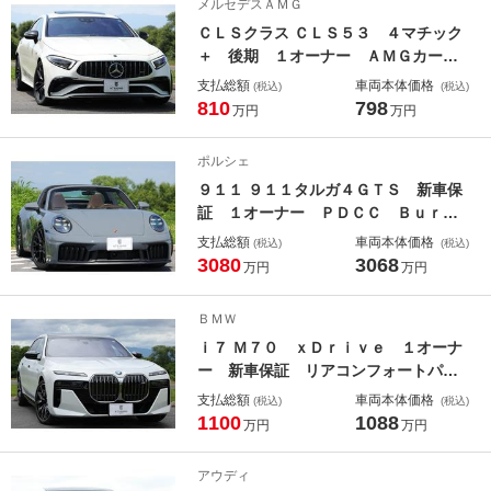
メルセデスＡＭＧ
ＣＬＳクラス ＣＬＳ５３ ４マチック
＋ 後期 １オーナー ＡＭＧカーボ
ンパッケージ リラクゼーション機能
支払総額
車両本体価格
(税込)
(税込)
付きツートンナッパレザー（ブラック
810
798
万円
万円
／シルバーグレーパール）ベンチレー
ター ＭＢＵＸ ＡＲナビ ソフトク
ポルシェ
ローズドドア エナジャイジングＰ
９１１ ９１１タルガ４ＧＴＳ 新車保
証 １オーナー ＰＤＣＣ Ｂｕｒｍ
ｅｓｔｅｒ ＨＤマトリクスＬＥＤ
支払総額
車両本体価格
(税込)
(税込)
エクスクルーシブデザインテール ト
3080
3068
万円
万円
リュフブラウンクラブレザー１４ｗａ
ｙアダプティブスポーツシート ベン
ＢＭＷ
チレーター Ｈ＆Ｒサス
ｉ７ Ｍ７０ ｘＤｒｉｖｅ １オーナ
ー 新車保証 リアコンフォートパッ
ケージ ３１．３インチＢＭＷシアタ
支払総額
車両本体価格
(税込)
(税込)
ースクリーン スカイラウンジパノラ
1100
1088
万円
万円
マルーフ Ｂｏｗｅｒｓ＆Ｗｉｌｋｉ
ｎｓダイヤモンドサウンド ２１Ａ
アウディ
Ｗ カーブドディスプレイ