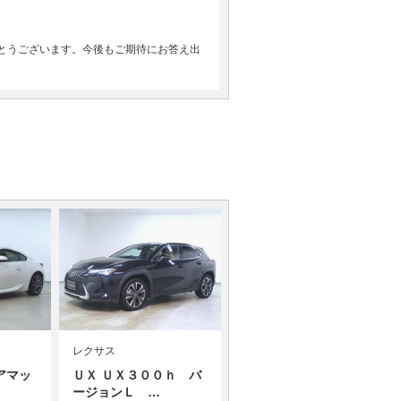
とうございます。今後もご期待にお答え出
レクサス
アマッ
ＵＸ ＵＸ３００ｈ バ
ージョンＬ …