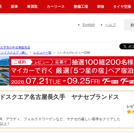
店
新車
車買取
カーリース
整備工場
車検
タイヤ交換
English
ヘルプ
お
長久手市の中古車販売店
ランドスクエア（株）
レビュー一覧
じいさんのレビュー詳細
ドスクエア名古屋長久手 ヤナセブランドス
レビ
MW、アウディ、フォルクスワーゲンなど、ヤナセの厳しい基準をクリアした
台以上！