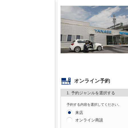
マガジン
車カタログ
自動車ローン
保険
レビュー
オンライン予約
価格相場
1. 予約ジャンルを選択する
教習所
予約する内容を選択してください。
用語集
来店
オンライン商談