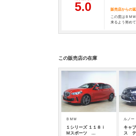
5.0
販売店からの返
この度はＢＭＷ
来るよう努めて
この販売店の在庫
ＢＭＷ
ルノー
１シリーズ １１８ｉ
キャプ
Ｍスポーツ …
ス 