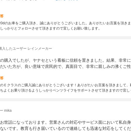
答
220dのお車をご購入頂き、誠にありがとうございました。ありがたいお言葉を頂き
しっかりとフォローさせて頂きますので宜しくお願い致します。
購入したユーザー レインメーカー
の購入でしたが、ヤナセという看板に信頼を置きました。結果、非常に
だいた方が、良い意味で庶民的で、真面目で、非常に親しみの沸くご性
答
のＥクラスのご購入誠にありがとうございます！ありがたいお言葉を頂きまして、
ちよくお乗り頂けるようしっかりベンツライフをサポートさせて頂きますので宜し
 mika
お世話になっております。営業さんの対応やサービス面において私自身
ないです。教育も行き届いているので連絡しても迅速な対応をしてくだ