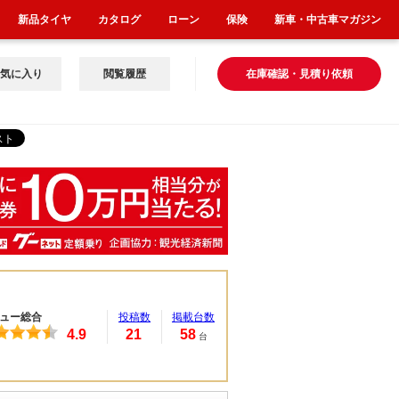
新品タイヤ
カタログ
ローン
保険
新車・中古車マガジン
気に入り
閲覧履歴
在庫確認・見積り依頼
ュー総合
投稿数
掲載台数
4.9
21
58
台