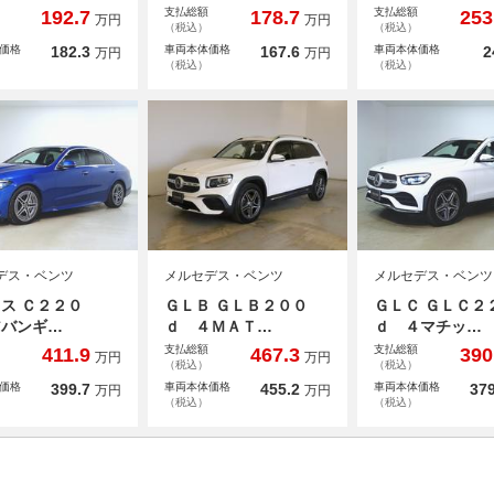
支払総額
支払総額
192.7
178.7
253
万円
万円
（税込）
（税込）
価格
182.3
車両本体価格
167.6
車両本体価格
2
万円
万円
（税込）
（税込）
デス・ベンツ
メルセデス・ベンツ
メルセデス・ベンツ
ラス Ｃ２２０
ＧＬＢ ＧＬＢ２００
ＧＬＣ ＧＬＣ
アバンギ…
ｄ ４ＭＡＴ…
ｄ ４マチッ…
支払総額
支払総額
411.9
467.3
390
万円
万円
（税込）
（税込）
価格
399.7
車両本体価格
455.2
車両本体価格
379
万円
万円
（税込）
（税込）