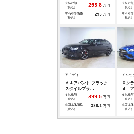
支払総額
支払総額
263.8
万円
（税込）
（税込）
車両本体価格
253
車両本体
万円
（税込）
（税込）
アウディ
メルセ
Ａ４アバント ブラック
Ｃク
スタイルプラ…
ｄ 
支払総額
支払総額
399.5
万円
（税込）
（税込）
車両本体価格
388.1
車両本体
万円
（税込）
（税込）