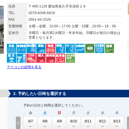
住所
〒480-1126 愛知県長久手市深田２８
TEL
0078-6046-6618
FAX
0561-64-2526
営業時間
火曜～金曜…10:00～17:00 土曜・日曜…10:00～18：00
定休日
月曜日・毎月第2火曜日・年末年始。月曜日が祝日の場合は
営業となります。
アイコンの説明を見る
2. 予約したい日時を選択する
予約の日付と時間を選択してください。
金
土
日
月
火
水
木
8/7
8/8
8/9
8/10
8/11
8/12
8/13