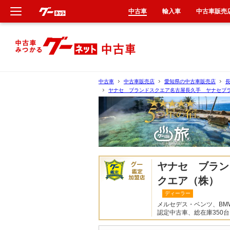
中古車
輸入車
中古車販売
新車
中古車
中古車
中古車販売店
愛知県の中古車販売店
ヤナセ ブランドスクエア名古屋長久手 ヤナセブ
輸入車
クルマ買取
カーリース
ヤナセ ブラン
タイヤ交換
クエア（株）
ディーラー
整備工場
メルセデス・ベンツ、B
認定中古車、総在庫350
車検