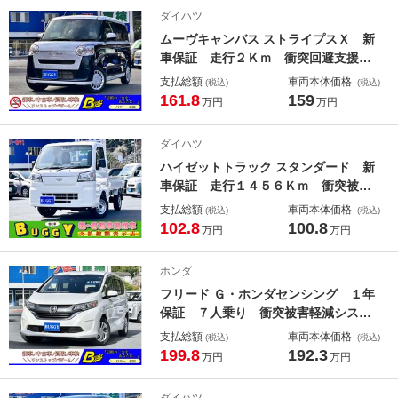
用アップグレードパック バックカメ
ダイハツ
ラ 保証書
ムーヴキャンバス ストライプスＸ 新
車保証 走行２Ｋｍ 衝突回避支援シ
ステム 純正ナビ装着用アップグレー
支払総額
車両本体価格
(税込)
(税込)
ドパック 両側電動スライドドア Ｌ
161.8
159
万円
万円
ＥＤヘッドライト オートライト Ｌ
ＥＤルームランプ 純正フロアマッ
ダイハツ
ト 保証書
ハイゼットトラック スタンダード 新
車保証 走行１４５６Ｋｍ 衝突被害
軽減システム 純正フロアマット ３
支払総額
車両本体価格
(税込)
(税込)
方開 オートライト オートハイビー
102.8
100.8
万円
万円
ム コーナーセンサー 標識認識機
能 先行車発進お知らせ機能 マニュ
ホンダ
アルエアコン
フリード Ｇ・ホンダセンシング １年
保証 ７人乗り 衝突被害軽減システ
ム ナビ バックカメラ ドライブレ
支払総額
車両本体価格
(税込)
(税込)
コーダー ＥＴＣ Ｂｌｕｅｔｏｏｔ
199.8
192.3
万円
万円
ｈ接続 両側電動スライドドア クル
ーズコントロール レーンアシスト