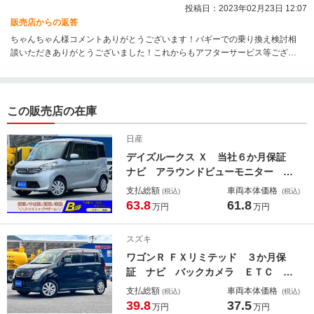
投稿日：2023年02月23日 12:07
販売店からの返答
ちゃんちゃん様コメントありがとうございます！バギーでの乗り換え検討相
談いただきありがとうございました！これからもアフターサービス等ござい
ますので、末永くお付き合いのほど宜しくお願い致します！
この販売店の在庫
日産
デイズルークス Ｘ 当社６か月保証
ナビ アラウンドビューモニター Ｅ
ＴＣ スマートキー 電動格納ドアミ
支払総額
車両本体価格
(税込)
(税込)
ラー 両側スライド片側電動スライド
63.8
61.8
万円
万円
ドア シートリフター オートエアコ
ン ドライブレコーダー プッシュス
スズキ
タートエンジン
ワゴンＲ ＦＸリミテッド ３か月保
証 ナビ バックカメラ ＥＴＣ プ
ッシュ式スタート 純正フロアマッ
支払総額
車両本体価格
(税込)
(税込)
ト 純正アルミホイール 電動格納式
39.8
37.5
万円
万円