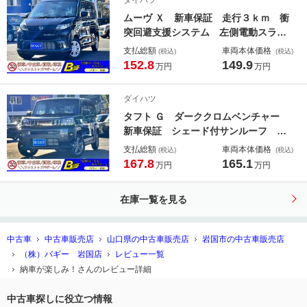
ダイハツ
電動格納式ドアミラー
ムーヴ Ｘ 新車保証 走行３ｋｍ 衝
突回避支援システム 左側電動スライ
ドドア ＬＥＤプラズマクラスター
支払総額
車両本体価格
(税込)
(税込)
ＬＥＤルームランプ 純正フロアマッ
152.8
149.9
万円
万円
ト 純正ドアバイザー 純正ナビ装着
用アップグレードパック
ダイハツ
タフト Ｇ ダーククロムベンチャー
新車保証 シェード付サンルーフ ワ
イヤレス充電器 ＬＥＤルームラン
支払総額
車両本体価格
(税込)
(税込)
プ 衝突回避支援システム 電動パー
167.8
165.1
万円
万円
キングブレーキ アダプティブクルー
ズコントロール 純正フロアマット
在庫一覧を見る
純正ドアバイザー
中古車
中古車販売店
山口県の中古車販売店
岩国市の中古車販売店
（株）バギー 岩国店
レビュー一覧
納車が楽しみ！さんのレビュー詳細
中古車探しに役立つ情報