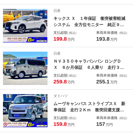
ドアミラー オートエアコン 助手席
アンダートレイ シートリフター ド
日産
アバイザー
キックス Ｘ １年保証 衝突被害軽減
システム 全方位モニター 純正９イ
ンチナビ デジタルインナーミラー
支払総額
車両本体価格
(税込)
(税込)
ドライブレコーダー ＥＴＣ レーダ
199.8
193.8
万円
万円
ークルーズコントロール 純正エア
ロ ステアリングヒーター ＬＥＤヘ
日産
ッドライト
ＮＶ３５０キャラバンバン ロングＤ
Ｘ ６か月保証 ６人乗り 走行３１
０５８Ｋｍ 衝突被害軽減システム
支払総額
車両本体価格
(税込)
(税込)
ドライブレコーダー ＥＴＣ ナビ
259.8
255.1
万円
万円
バックカメラ オートライト キーレ
スエントリー 純正フロアマット 純
ダイハツ
正ドアバイザー
ムーヴキャンバス ストライプスＸ 新
車保証 走行２Ｋｍ 衝突回避支援シ
ステム 両側電動スライドドア ＬＥ
支払総額
車両本体価格
(税込)
(税込)
Ｄヘッドライト ＬＥＤルームラン
159.8
157
万円
万円
プ 純正フロアマット 純背ナビ装着