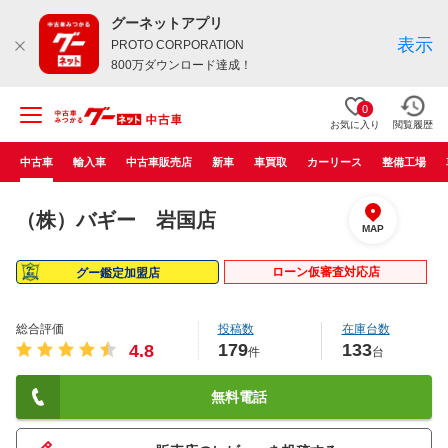
グーネットアプリ
表示
PROTO CORPORATION
800万ダウンロード達成！
0
お気に入り
閲覧履歴
中古車
輸入車
中古車販売店
新車
車買取
カーリース
整備工場
（株）バギー 岩国店
MAP
ローン仮審査対応店
グー鑑定加盟店
総合評価
投稿数
在庫台数
179
133
4.8
件
台
無料電話