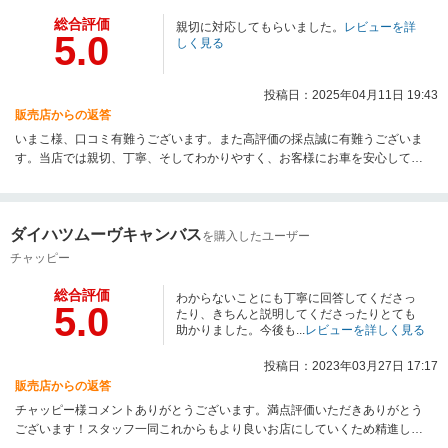
総合評価
親切に対応してもらいました。
レビューを詳
5.0
しく見る
投稿日：2025年04月11日 19:43
販売店からの返答
いまこ様、口コミ有難うございます。また高評価の採点誠に有難うございま
す。当店では親切、丁寧、そしてわかりやすく、お客様にお車を安心して購
入して頂けるように営業しております。今後もしっかりとアフターしていき
ますので末永いお付き合い宜しくお願い致します。
ダイハツムーヴキャンバス
を購入したユーザー
チャッピー
総合評価
わからないことにも丁寧に回答してくださっ
5.0
たり、きちんと説明してくださったりとても
助かりました。今後も...
レビューを詳しく見る
投稿日：2023年03月27日 17:17
販売店からの返答
チャッピー様コメントありがとうございます。満点評価いただきありがとう
ございます！スタッフ一同これからもより良いお店にしていくため精進して
まいりますので宜しくお願い致します！