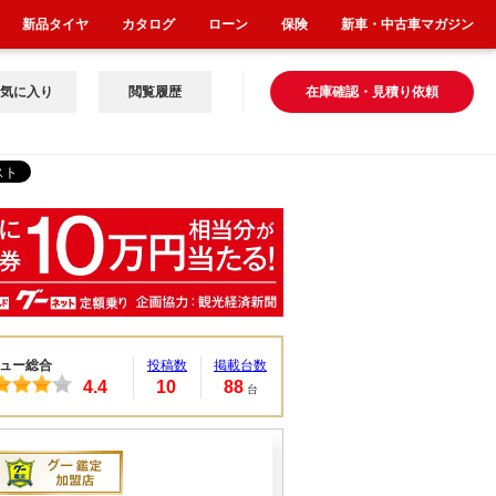
新品タイヤ
カタログ
ローン
保険
新車・中古車マガジン
気に入り
閲覧履歴
在庫確認・見積り依頼
ュー総合
投稿数
掲載台数
4.4
10
88
台