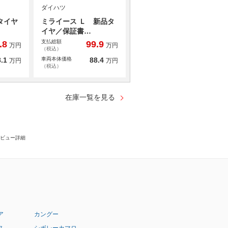
ダイハツ
タイヤ
ミライース Ｌ 新品タ
イヤ／保証書…
支払総額
.8
99.9
万円
万円
（税込）
.1
車両本体価格
88.4
万円
万円
（税込）
在庫一覧を見る
ビュー詳細
ア
カングー