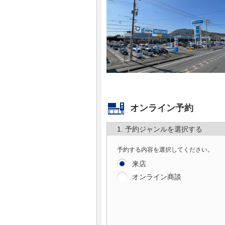
マガジン
車カタログ
自動車ローン
保険
オンライン予約
レビュー
1. 予約ジャンルを選択する
価格相場
予約する内容を選択してください。
来店
教習所
オンライン商談
用語集