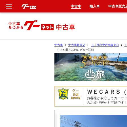
中古車
輸入車
中古車販売
新車
中古車
中古車
中古車販売店
山口県の中古車販売店
あや君さんのレビュー詳細
輸入車
クルマ買取
カーリース
ＷＥＣＡＲＳ（
タイヤ交換
お客様が安心してカーラ
のお取り寄せも可能です
整備工場
車検