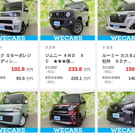
ツ
スズキ
トヨタ
ク Ｇターボレジ
ジムニー ４ＷＤ Ｘ
ルーミー カス
エディシ…
Ｃ ★★★保…
社外 ＳＤナ…
支払総額
支払総額
102.8
233.8
150
万円
万円
（税込）
（税込）
価格
93.9
車両本体価格
225.1
車両本体価格
140
万円
万円
（税込）
（税込）