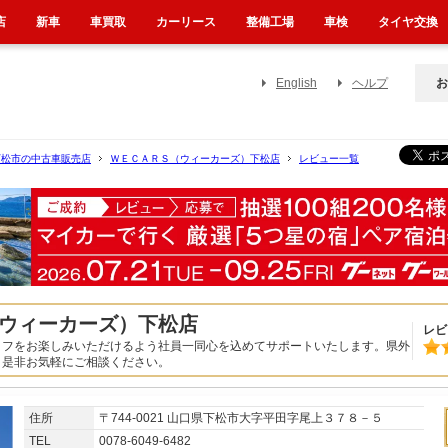
店
新車
車買取
カーリース
整備工場
車検
タイヤ交換
English
ヘルプ
お
下松市の中古車販売店
ＷＥＣＡＲＳ（ウィーカーズ）下松店
レビュー一覧
ウィーカーズ）下松店
レビ
イフをお楽しみいただけるよう社員一同心を込めてサポートいたします。県外
！是非お気軽にご相談ください。
住所
〒744-0021 山口県下松市大字平田字尾上３７８－５
TEL
0078-6049-6482