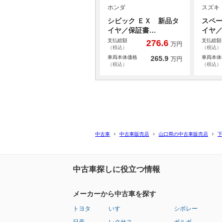
ホンダ
スズキ
シビック ＥＸ 新品タ
スペー
イヤ／保証書…
イヤ
支払総額
支払総額
276.6
万円
（税込）
（税込）
車両本体価格
265.9
車両本体
万円
（税込）
（税込）
中古車
中古車販売店
山口県の中古車販売店
中古車探しに役立つ情報
メーカーから中古車を探す
トヨタ
いすゞ
シボレー