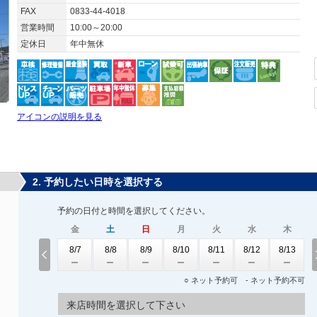
FAX
0833-44-4018
営業時間
10:00～20:00
定休日
年中無休
アイコンの説明を見る
2. 予約したい日時を選択する
予約の日付と時間を選択してください。
金
土
日
月
火
水
木
8/7
8/8
8/9
8/10
8/11
8/12
8/13
○ ネット予約可 - ネット予約不可
来店時間を選択して下さい