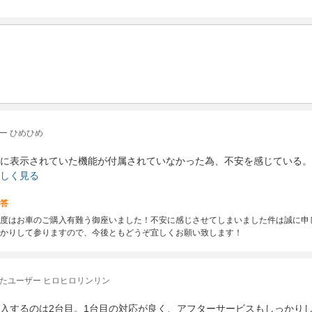
ー ひめひめ
に表示されていた機能が付属されていなかった為、不安を感じている。
しく見る
答
度はお車のご購入有難う御座いました！不安に感じさせてしまいました件は誠に申
かりして参りますので、今後ともどうぞ宜しくお願い致します！
たユーザー ヒロヒロリンリン
入するのは2台目。1台目の対応が良く、アフターサービスもしっかり