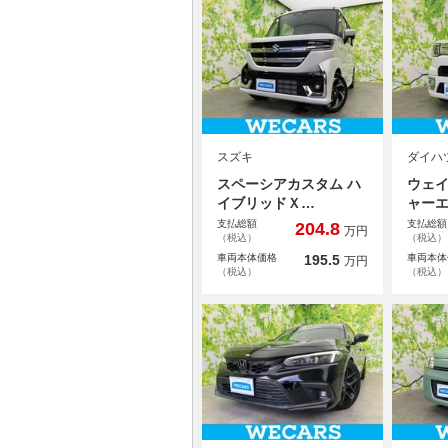
スズキ
ダイハ
スペーシアカスタム ハ
ウェイ
イブリッドＸ…
ャー
支払総額
支払総額
204.8
万円
（税込）
（税込）
車両本体価格
195.5
車両本体
万円
（税込）
（税込）