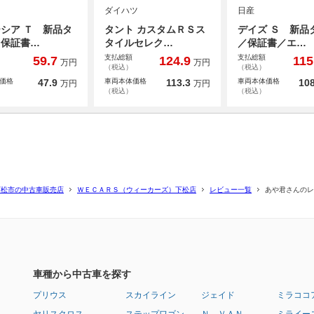
ダイハツ
日産
シア Ｔ 新品タ
タント カスタムＲＳス
デイズ Ｓ 新品
／保証書…
タイルセレク…
／保証書／エ…
支払総額
支払総額
59.7
124.9
115
万円
万円
（税込）
（税込）
価格
47.9
車両本体価格
113.3
車両本体価格
108
万円
万円
（税込）
（税込）
下松市の中古車販売店
ＷＥＣＡＲＳ（ウィーカーズ）下松店
レビュー一覧
あや君さんのレ
車種から中古車を探す
プリウス
スカイライン
ジェイド
ミラココ