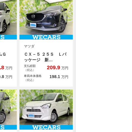
マツダ
タムＧ
ＣＸ－５ ２５Ｓ Ｌパ
ッケージ 新…
支払総額
.8
209.9
万円
万円
（税込）
.8
車両本体価格
198.1
万円
万円
（税込）