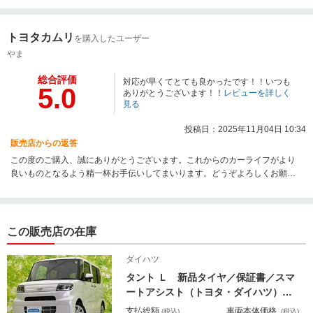
トヨタカムリ
を購入したユーザー
やま
総合評価
対応が早くてとても良かったです！！いつも
5.0
ありがとうございます！！
レビューを詳しく
見る
投稿日：2025年11月04日 10:34
販売店からの返答
この度のご購入、誠にありがとうございます。これからのカーライフがより
良いものとなるよう精一杯お手伝いしてまいります。どうぞよろしくお願い
します。
この販売店の在庫
ダイハツ
タント Ｌ 新品タイヤ／保証書／スマ
ートアシスト（トヨタ・ダイハツ）／
車線逸脱防止支援システム／ヘッドラ
支払総額
車両本体価格
(税込)
(税込)