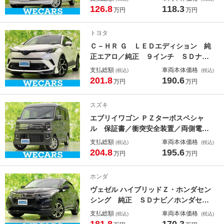
ンプ ＬＥＤ／禁煙車／パワーウイン
126.8
118.3
万円
万円
ドウ／エンジンスタートボタン／キー
フリーシステム／オートエアコン
トヨタ
Ｃ－ＨＲ Ｇ ＬＥＤエディション 純
正エアロ／純正 ９インチ ＳＤナビ
／衝突安全装置／シートヒーター／車
支払総額
車両本体価格
(税込)
(税込)
線逸脱防止支援システム／シート ハ
201.8
190.6
万円
万円
ーフレザー／ドライブレコーダー 前
後／ヘッドランプ ＬＥＤ／Ｂｌｕｅ
スズキ
ｔｏｏｔｈ接続／ＥＴＣ
エブリイワゴン ＰＺターボスペシャ
ル 保証書／衝突安全装置／両側電動
スライドドア／シートヒーター 運転
支払総額
車両本体価格
(税込)
(税込)
席／車線逸脱防止支援システム／届出
204.8
195.6
万円
万円
済未使用車／ヘッドランプ ＬＥＤ／
ＥＢＤ付ＡＢＳ／横滑り防止装置／ア
ホンダ
イドリングストップ／禁煙車
ヴェゼル ハイブリッドＺ・ホンダセン
シング 純正 ＳＤナビ／ホンダセン
シング／シートヒーター／車線逸脱防
支払総額
車両本体価格
(税込)
(税込)
止支援システム／シート ハーフレザ