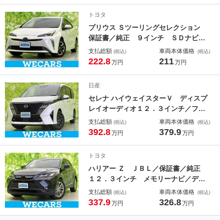
ター／車線逸脱防止支援システム／シ
トヨタ
ート 合皮／ヘッドランプ ＬＥＤ
プリウス Ｓツーリングセレクション
保証書／純正 ９インチ ＳＤナビ／
デジタルインナーミラー／衝突安全装
支払総額
車両本体価格
(税込)
(税込)
置／シートヒーター／車線逸脱防止支
222.8
211
万円
万円
援システム／シート 合皮／ドライブ
レコーダー 純正／ヘッドランプ Ｌ
日産
ＥＤ
セレナ ハイウェイスターＶ ディスプ
レイオーディオ１２．３インチ／フリ
ップダウンモニター 純正 １５．６
支払総額
車両本体価格
(税込)
(税込)
インチ／インテリジェントルームミラ
392.8
379.9
万円
万円
ー／エマージェンシーブレーキ／両側
電動スライドドア／アラウンドビュー
トヨタ
モニター
ハリアー Ｚ ＪＢＬ／保証書／純正
１２．３インチ メモリーナビ／デジ
タルインナーミラー／衝突安全装置／
支払総額
車両本体価格
(税込)
(税込)
パノラミックビューモニター／車線逸
337.9
326.8
万円
万円
脱防止支援システム／シート ハーフ