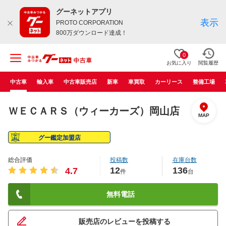
グーネットアプリ
表示
PROTO CORPORATION
800万ダウンロード達成！
0
お気に入り
閲覧履歴
中古車
輸入車
中古車販売店
新車
車買取
カーリース
整備工場
ＷＥＣＡＲＳ（ウィーカーズ）岡山店
MAP
グー鑑定加盟店
総合評価
投稿数
在庫台数
12
136
4.7
件
台
無料電話
販売店のレビューを投稿する