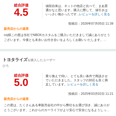
総合評価
値段自体は、ネットの他店と比べて、まあ普
4.5
通かなと思います。購入に際して、値引きは
いっさい無かったです...
レビューを詳しく見る
投稿日：2026年07月05日 11:39
販売店からの返答
coj様この度は当社でNBOXカスタムをご購入いただきまして誠にありがとう
ございます。今後とも末永いお付き合いをよろしくお願いいたします。
WECARS岡山店 一同
トヨタライズ
を購入したユーザー
ひろ
総合評価
乗り換えで伺い、とても良い条件で商談させ
5.0
ていただきました。スタッフの対応も良く満
足しています。
レビューを詳しく見る
投稿日：2025年03月02日 11:21
販売店からの返答
この度は、たくさんある車販売会社の中から弊社をお選び頂き、誠にありが
とうございます。これからのカーライフがより安心で安全になるようしっか
りとサポートさせていだきます。どうぞよろしくお願いします。