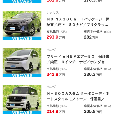
181.8
170.3
万円
万円
ー／ヘッドランプ ＬＥＤ／Ｂｌｕｅ
ｔｏｏｔｈ接続／ＥＴＣ／ＥＢＤ付Ａ
レクサス
ＢＳ／横滑り防止装置
ＮＸ ＮＸ３００ｈ Ｉパッケージ 保
証書／純正 ＳＤナビ／プリクラッシ
ュセーフティ／シートヒーター 前席
支払総額
車両本体価格
(税込)
(税込)
／車線逸脱防止支援システム／シー
293.9
282
万円
万円
ト 合皮／ヘッドランプ ＬＥＤ／Ｅ
ＴＣ／ＥＢＤ付ＡＢＳ／横滑り防止装
ホンダ
置／クルーズコントロール
フリード ｅＨＥＶエアーＥＸ 保証書
／純正 ９インチ ナビ／ホンダセン
シング／両側電動スライドドア／シー
支払総額
車両本体価格
(税込)
(税込)
トヒーター 前席／車線逸脱防止支援
342.8
330.3
万円
万円
システム／登録済未使用車／ヘッドラ
ンプ ＬＥＤ／ＵＳＢジャック／Ｂｌ
ホンダ
ｕｅｔｏｏｔｈ接続
Ｎ－ＢＯＸカスタム ターボコーディネ
ートスタイルモノトーン 保証書／デ
ィスプレイオーディオ＋ナビ９インチ
支払総額
車両本体価格
(税込)
(税込)
／ホンダセンシング／両側電動スライ
214.9
205.8
万円
万円
ドドア／シートヒーター／全方位モニ