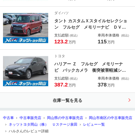
ド ＬＥＤヘッドランプ 乗車定員７
人 ３列シート ワンオーナー
ダイハツ
タント カスタムＸスタイルセレクショ
ン フルセグ メモリーナビ ＤＶＤ
再生 バックカメラ 衝突被害軽減シ
支払総額
車両本体価格
(税込)
(税込)
ステム ＥＴＣ ドラレコ 両側電動
123.2
115
万円
万円
スライド ＬＥＤヘッドランプ ワン
オーナー アイドリングストップ
トヨタ
ハリアー Ｚ フルセグ メモリーナ
ビ バックカメラ 衝突被害軽減シス
テム ＥＴＣ ドラレコ ＬＥＤヘッ
支払総額
車両本体価格
(税込)
(税込)
ドランプ ワンオーナー
387.2
378
万円
万円
在庫一覧を見る
中古車
中古車販売店
岡山県の中古車販売店
岡山市南区の中古車販売店
ネッツトヨタ岡山（株） Ｕステージ泉田
レビュー一覧
ハルさんのレビュー詳細