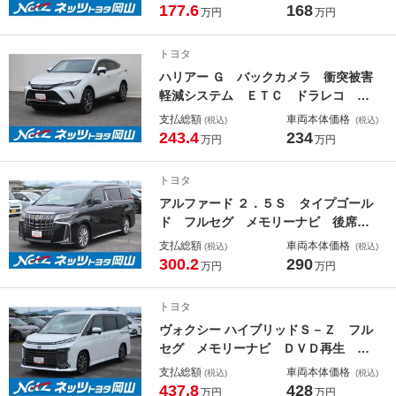
ドラレコ ＬＥＤヘッドランプ
177.6
168
万円
万円
トヨタ
ハリアー Ｇ バックカメラ 衝突被害
軽減システム ＥＴＣ ドラレコ Ｌ
ＥＤヘッドランプ ワンオーナー
支払総額
車両本体価格
(税込)
(税込)
243.4
234
万円
万円
トヨタ
アルファード ２．５Ｓ タイプゴール
ド フルセグ メモリーナビ 後席モ
ニター バックカメラ 衝突被害軽減
支払総額
車両本体価格
(税込)
(税込)
システム ＥＴＣ ドラレコ 両側電
300.2
290
万円
万円
動スライド ＬＥＤヘッドランプ 乗
車定員７人 ３列シート ワンオーナ
トヨタ
ー
ヴォクシー ハイブリッドＳ－Ｚ フル
セグ メモリーナビ ＤＶＤ再生 バ
ックカメラ 衝突被害軽減システム
支払総額
車両本体価格
(税込)
(税込)
ＥＴＣ ドラレコ 両側電動スライ
437.8
428
万円
万円