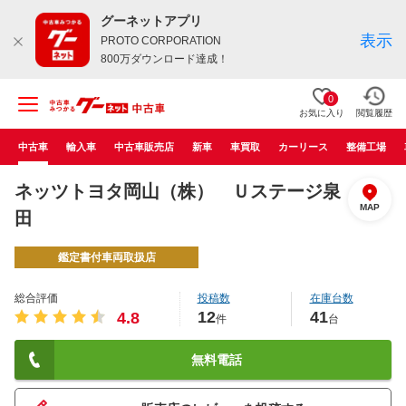
グーネットアプリ
表示
PROTO CORPORATION
800万ダウンロード達成！
0
お気に入り
閲覧履歴
中古車
輸入車
中古車販売店
新車
車買取
カーリース
整備工場
ネッツトヨタ岡山（株） Ｕステージ泉
MAP
田
鑑定書付車両取扱店
総合評価
投稿数
在庫台数
12
41
4.8
件
台
無料電話