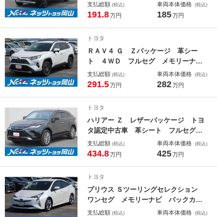
ラ 衝突被害軽減システム ＥＴＣ
支払総額
車両本体価格
(税込)
(税込)
ドラレコ ＬＥＤヘッドランプ アイ
191.8
185
万円
万円
ドリングストップ
トヨタ
ＲＡＶ４ Ｇ Ｚパッケージ 革シー
ト ４ＷＤ フルセグ メモリーナ
ビ ＤＶＤ再生 バックカメラ 衝突
支払総額
車両本体価格
(税込)
(税込)
被害軽減システム ＥＴＣ ドラレ
291.5
282
万円
万円
コ ＬＥＤヘッドランプ ワンオーナ
ー
トヨタ
ハリアー Ｚ レザーパッケージ トヨ
タ認定中古車 革シート フルセグ
メモリーナビ バックカメラ 衝突被
支払総額
車両本体価格
(税込)
(税込)
害軽減システム ＥＴＣ ドラレコ
434.8
425
万円
万円
２．０ ＬＥＤヘッドランプ ワンオ
ーナー シートヒーター シートエア
トヨタ
コン パワーバックドア
プリウス Ｓツーリングセレクション
ワンセグ メモリーナビ バックカメ
ラ 衝突被害軽減システム ＥＴＣ
支払総額
車両本体価格
(税込)
(税込)