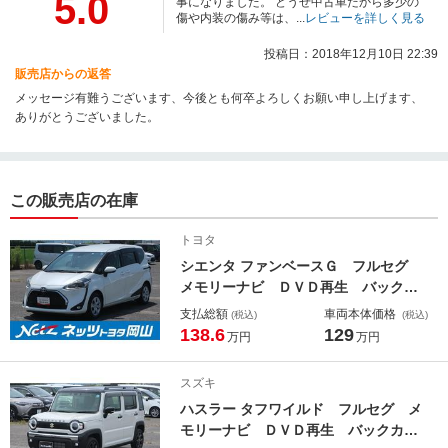
5.0
事になりました。 どうせ中古車だから多少の
傷や内装の傷み等は、...
レビューを詳しく見る
投稿日：2018年12月10日 22:39
販売店からの返答
メッセージ有難うございます、今後とも何卒よろしくお願い申し上げます、
ありがとうございました。
この販売店の在庫
トヨタ
シエンタ ファンベースＧ フルセグ
メモリーナビ ＤＶＤ再生 バックカ
メラ 衝突被害軽減システム ＥＴ
支払総額
車両本体価格
(税込)
(税込)
Ｃ ドラレコ 両側電動スライド Ｌ
138.6
129
万円
万円
ＥＤヘッドランプ ワンオーナー ア
イドリングストップ
スズキ
ハスラー タフワイルド フルセグ メ
モリーナビ ＤＶＤ再生 バックカメ