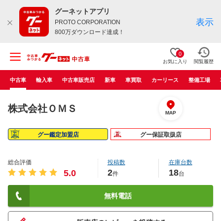
グーネットアプリ
表示
PROTO CORPORATION
800万ダウンロード達成！
0
お気に入り
閲覧履歴
中古車
輸入車
中古車販売店
新車
車買取
カーリース
整備工場
株式会社ＯＭＳ
MAP
グー鑑定加盟店
グー保証取扱店
総合評価
投稿数
在庫台数
2
18
5.0
件
台
無料電話