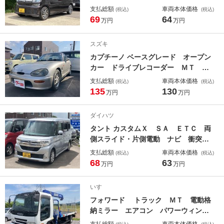
ト 衝突被害軽減システム ＬＥＤヘ
支払総額
車両本体価格
(税込)
(税込)
ッドランプ スマートキー アイドリ
69
64
万円
万円
ングストップ 電動格納ミラー シー
トヒーター ベンチシート ＣＶＴ
スズキ
盗難防止システム ＡＢＳ
カプチーノ ベースグレード オープン
カー ドライブレコーダー ＭＴ ア
ルミホイール ＵＳＢ
支払総額
車両本体価格
(税込)
(税込)
135
130
万円
万円
ダイハツ
タント カスタムＸ ＳＡ ＥＴＣ 両
側スライド・片側電動 ナビ 衝突被
害軽減システム オートライト ＬＥ
支払総額
車両本体価格
(税込)
(税込)
Ｄヘッドランプ スマートキー アイ
68
63
万円
万円
ドリングストップ 電動格納ミラー
ベンチシート ＣＶＴ 盗難防止シス
いすゞ
テム ＡＢＳ ＥＳＣ
フォワード トラック ＭＴ 電動格
納ミラー エアコン パワーウィンド
ウ 運転席エアバッグ