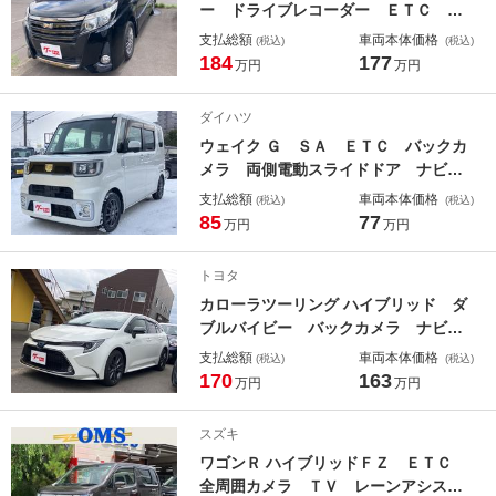
ー ドライブレコーダー ＥＴＣ バ
ックカメラ ナビ ＴＶ オートクル
支払総額
車両本体価格
(税込)
(税込)
ーズコントロール レーンアシスト
184
177
万円
万円
衝突被害軽減システム 両側電動スラ
イドドア オートマチックハイビー
ダイハツ
ム ＬＥＤヘッドランプ スマートキ
ウェイク Ｇ ＳＡ ＥＴＣ バックカ
ー
メラ 両側電動スライドドア ナビ
ＴＶ 衝突被害軽減システム オート
支払総額
車両本体価格
(税込)
(税込)
ライト ＬＥＤヘッドランプ スマー
85
77
万円
万円
トキー アイドリングストップ 電動
格納ミラー ベンチシート ターボ
トヨタ
ＣＶＴ
カローラツーリング ハイブリッド ダ
ブルバイビー バックカメラ ナビ
ＴＶ クリアランスソナー オートク
支払総額
車両本体価格
(税込)
(税込)
ルーズコントロール レーンアシス
170
163
万円
万円
ト 衝突被害軽減システム アルミホ
イール オートマチックハイビーム
スズキ
オートライト ＬＥＤヘッドランプ
ワゴンＲ ハイブリッドＦＺ ＥＴＣ
スマートキー
全周囲カメラ ＴＶ レーンアシス