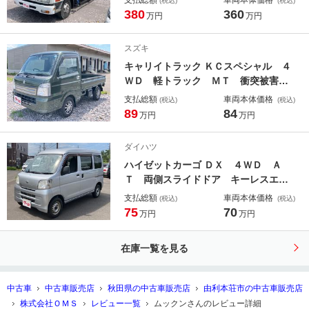
支払総額
車両本体価格
(税込)
(税込)
380
360
万円
万円
スズキ
キャリイトラック ＫＣスペシャル ４
ＷＤ 軽トラック ＭＴ 衝突被害軽
減システム レーンアシスト オート
支払総額
車両本体価格
(税込)
(税込)
ライト アルミホイール ＥＳＣ エ
89
84
万円
万円
アコン パワーウィンドウ 運転席エ
アバッグ 助手席エアバッグ ＣＤ
ダイハツ
ＵＳＢ
ハイゼットカーゴ ＤＸ ４ＷＤ Ａ
Ｔ 両側スライドドア キーレスエン
トリー エアコン パワーウィンド
支払総額
車両本体価格
(税込)
(税込)
ウ 運転席エアバッグ 助手席エアバ
75
70
万円
万円
ッグ
在庫一覧を見る
中古車
中古車販売店
秋田県の中古車販売店
由利本荘市の中古車販売店
株式会社ＯＭＳ
レビュー一覧
ムックンさんのレビュー詳細