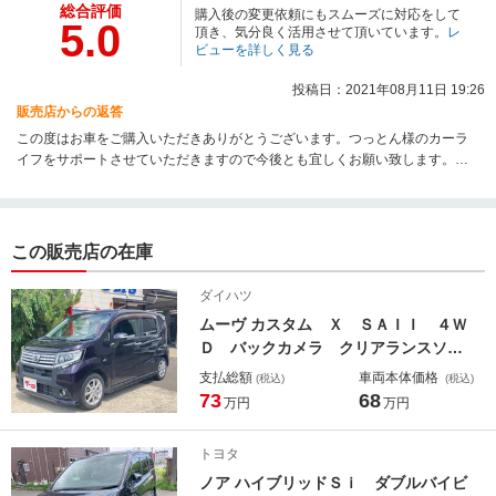
総合評価
購入後の変更依頼にもスムーズに対応をして
5.0
頂き、気分良く活用させて頂いています。
レ
ビューを詳しく見る
投稿日：2021年08月11日 19:26
販売店からの返答
この度はお車をご購入いただきありがとうございます。つっとん様のカーラ
イフをサポートさせていただきますので今後とも宜しくお願い致します。ま
た何かご不明な点があればいつでもお問い合わせください
この販売店の在庫
ダイハツ
ムーヴ カスタム Ｘ ＳＡＩＩ ４Ｗ
Ｄ バックカメラ クリアランスソナ
ー 衝突被害軽減システム オートラ
支払総額
車両本体価格
(税込)
(税込)
イト ＬＥＤヘッドランプ スマート
73
68
万円
万円
キー アイドリングストップ 電動格
納ミラー ベンチシート ＣＶＴ 盗
トヨタ
難防止システム ＡＢＳ
ノア ハイブリッドＳｉ ダブルバイビ