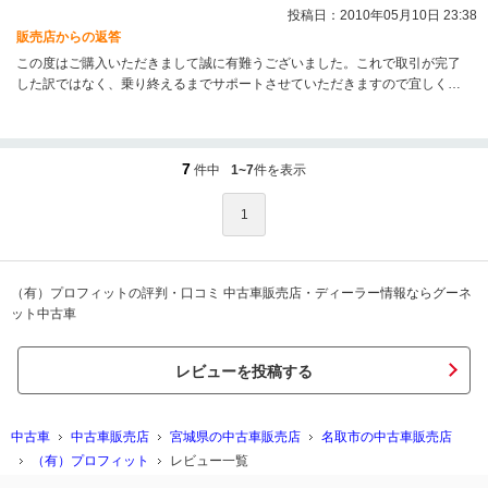
投稿日：2010年05月10日 23:38
販売店からの返答
この度はご購入いただきまして誠に有難うございました。これで取引が完了
した訳ではなく、乗り終えるまでサポートさせていただきますので宜しくお
願いいたします。何か気になる箇所がございましたらお気軽にご連絡くださ
い。部品を発送させていただいたり、整備工場の手配等もさせて頂きますの
で、末永くお付き合いください。このたびは本当に有難うございました。
7
件中
1~7
件を表示
1
（有）プロフィットの評判・口コミ 中古車販売店・ディーラー情報ならグーネ
ット中古車
レビューを投稿する
中古車
中古車販売店
宮城県の中古車販売店
名取市の中古車販売店
（有）プロフィット
レビュー一覧