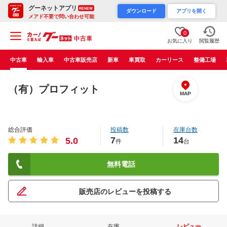
グーネットアプリ
RENEW
ダウンロード
アプリを開く
メアド不要で問い合わせ可能
0
お気に入り
閲覧履歴
中古車
輸入車
中古車販売店
新車
車買取
カーリース
整備工場
（有）プロフィット
MAP
総合評価
投稿数
在庫台数
7
14
5.0
件
台
無料電話
販売店のレビューを投稿する
詳細
在庫
レビュー