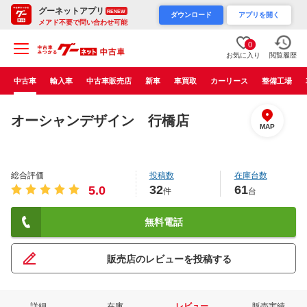
グーネットアプリ
RENEW
ダウンロード
アプリを開く
メアド不要で問い合わせ可能
0
お気に入り
閲覧履歴
中古車
輸入車
中古車販売店
新車
車買取
カーリース
整備工場
オーシャンデザイン 行橋店
MAP
総合評価
投稿数
在庫台数
32
61
5.0
件
台
無料電話
販売店のレビューを投稿する
詳細
在庫
レビュー
販売実績