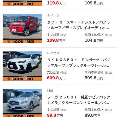
インターナビ／ＢＳＭ／両側パワース
119.8
109.8
万円
万円
ライドドア／ＬＥＤヘッドランプ／２
列目オットマン・キャプテンシート／
ダイハツ
フルセグＴＶ／ＥＴＣ
タフト Ｇ スマートアシスト／パノラ
マルーフ／ディスプレイオーディオ／
バックカメラ／シートヒーター／ＬＥ
支払総額
車両本体価格
(税込)
(税込)
Ｄヘッドランプ／オートライト／純正
109.8
104.8
万円
万円
１５インチＡＷ
レクサス
ＮＸ ＮＸ３５０ｈ Ｆスポーツ パノ
ラマルーフ／ブラックルーフレール／
デジタルインナーミラー／オレンジキ
支払総額
車両本体価格
(税込)
(税込)
ャリパー／１４インチＤＡ＋ナビ／パ
609.8
599.8
万円
万円
ノラミックビューモニター／３眼フル
ＬＥＤヘッドライト／ワンオーナー／
日産
禁煙車
フーガ ２５０ＧＴ 純正ナビ／バック
カメラ／クルーズコントロール／パワ
ーシート／パワーオットマン／シート
支払総額
車両本体価格
(税込)
(税込)
メモリー／ＨＩＤヘッドランプ／ＥＴ
99.8
89.8
万円
万円