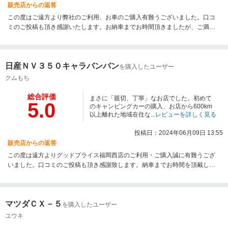
販売店からの返答
この度はご遠方より弊社のご利用、お車のご購入有難うございました。口コ
ミのご投稿も頂き感謝いたします。お納車までお時間頂きましたが、ご満足
いただけましてスタッフ一同大変嬉しく思っております。今後の励みになる
お言葉も感謝申し上げます。ご遠方にはなりますが、また機会がございまし
たら是非ご利用お待ちしております。この度は弊社のご利用誠に有難うござ
日産ＮＶ３５０キャラバンバン
いました。
を購入したユーザー
クムもち
総合評価
まさに「親切、丁寧」なお店でした。初めて
5.0
のキャンピングカーの購入、お店から600km
以上離れた地域在住な...
レビューを詳しく見る
投稿日：2024年06月09日 13:55
販売店からの返答
この度は遠方よりグッドプライス福岡西店のご利用・ご購入誠に有難うござ
いました。口コミのご投稿も頂き感謝致します。納車までお時間を頂戴しま
したが、無事納車出来て一安心です。 またご不明な点等ございましたらご連
絡いただけましたら幸いです。 今後とも宜しくお願い申し上げます。
マツダＣＸ－５
を購入したユーザー
ユウキ