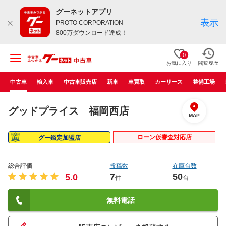
グーネットアプリ
表示
PROTO CORPORATION
800万ダウンロード達成！
0
お気に入り
閲覧履歴
中古車
輸入車
中古車販売店
新車
車買取
カーリース
整備工場
グッドプライス 福岡西店
MAP
ローン仮審査対応店
グー鑑定加盟店
総合評価
投稿数
在庫台数
7
50
5.0
件
台
無料電話