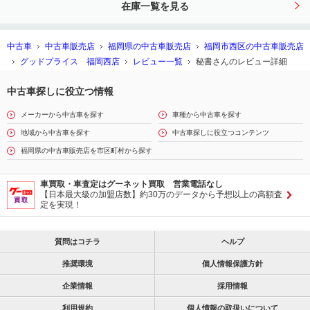
在庫一覧を見る
／禁煙車
中古車
中古車販売店
福岡県の中古車販売店
福岡市西区の中古車販売店
グッドプライス 福岡西店
レビュー一覧
秘書さんのレビュー詳細
中古車探しに役立つ情報
メーカーから中古車を探す
車種から中古車を探す
地域から中古車を探す
中古車探しに役立つコンテンツ
福岡県の中古車販売店を市区町村から探す
車買取・車査定はグーネット買取 営業電話なし
【日本最大級の加盟店数】約30万のデータから予想以上の高額査
定を実現！
質問はコチラ
ヘルプ
推奨環境
個人情報保護方針
企業情報
採用情報
利用規約
個人情報の取扱いについて