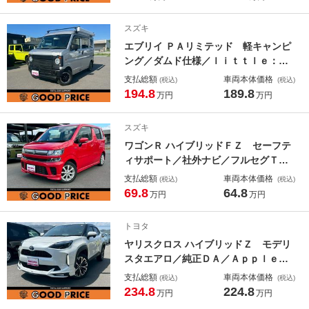
Ｃ／純正１８インチＡＷ／ワンオーナ
ー／禁煙車
スズキ
エブリイ ＰＡリミテッド 軽キャンピ
ング／ダムド仕様／ｌｉｔｔｌｅ：Ｄ
コンプリートキット・リアマッドフラ
支払総額
車両本体価格
(税込)
(税込)
ップ／サブバッテリー／インバーター
194.8
189.8
万円
万円
／走行充電／サイドオーニング／ベッ
トキット／マルチシェード／ナビ／バ
スズキ
ックカメラ
ワゴンＲ ハイブリッドＦＺ セーフテ
ィサポート／社外ナビ／フルセグＴＶ
／ＨＵＤ／ＥＴＣ／前後ドラレコ／シ
支払総額
車両本体価格
(税込)
(税込)
ートヒーター／スマートキー／エンジ
69.8
64.8
万円
万円
ンスタートボタン／純正１４インチＡ
Ｗ／ＬＥＤヘッドライト／オートライ
トヨタ
ト／禁煙車
ヤリスクロス ハイブリッドＺ モデリ
スタエアロ／純正ＤＡ／ＡｐｐｌｅＣ
ａｒｐｌａｙ／ＡｎｄｒｏｉｄＡｕｔ
支払総額
車両本体価格
(税込)
(税込)
ｏ／バックカメラ／パワーシート／シ
234.8
224.8
万円
万円
ートヒーター／アダプティブクルーズ