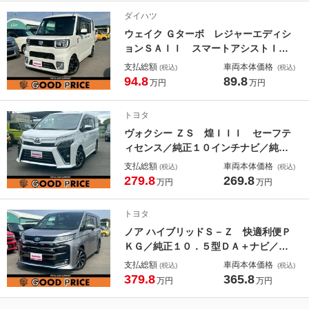
コントロール／ＥＴＣ／前後ドラレコ
ダイハツ
／純正１８インチＡＷ
ウェイク Ｇターボ レジャーエディシ
ョンＳＡＩＩ スマートアシストＩＩ
／両側電動スライドドア／ナビ／バッ
支払総額
車両本体価格
(税込)
(税込)
クカメラ／ＬＥＤヘッドランプ／ＥＴ
94.8
89.8
万円
万円
Ｃ／ドラレコ／スマートキー／エンジ
ンスタートボタン／純正１５インチＡ
トヨタ
Ｗ／禁煙車
ヴォクシー ＺＳ 煌ＩＩＩ セーフテ
ィセンス／純正１０インチナビ／純正
１２インチ後席フリップダウンモニタ
支払総額
車両本体価格
(税込)
(税込)
ー／両側電動スライドドア／バックモ
279.8
269.8
万円
万円
ニター／前後ドラレコ／ＥＴＣ／ＬＥ
Ｄヘッドライト／ワンオーナー
トヨタ
ノア ハイブリッドＳ－Ｚ 快適利便Ｐ
ＫＧ／純正１０．５型ＤＡ＋ナビ／純
正１４型後席モニター／両側電動スラ
支払総額
車両本体価格
(税込)
(税込)
イドドア／ユニバーサルステップ／プ
379.8
365.8
万円
万円
ロジェクター式ＬＥＤヘッドランプ／
ＢＳＭ／ＥＴＣ２．０／ワンオーナー