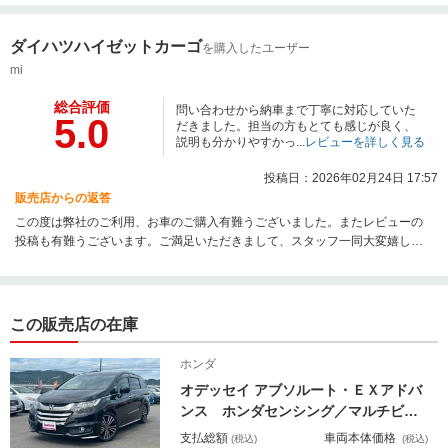
願い申し上げます。
ダイハツハイゼットカーゴ
を購入したユーザー
mi
総合評価
問い合わせから納車まで丁寧に対応していた
5.0
だきました。担当の方もとても感じが良く、
説明も分かりやすかっ...
レビューを詳しく見る
投稿日：2026年02月24日 17:57
販売店からの返答
この度は弊社のご利用、お車のご購入有難うございました。またレビューの
投稿も有難うございます。ご満足いただきまして、スタッフ一同大変嬉しく
思っております。またご相談等ございましたらいつでもご連絡くださいま
せ。この度は誠に有難うございました。今後ともどうぞよろしくお願いしま
す。
この販売店の在庫
ホンダ
オデッセイ アブソルート・ＥＸアドバ
ンス ホンダセンシング／マルチビュ
ーカメラ／フリップダウンモニター／
支払総額
車両本体価格
(税込)
(税込)