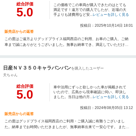
総合評価
この価格でこの車両が購入できたのはとても
5.0
満足です！遠方での購入でしたが、近場の大
手よりも諸費用など安...
レビューを詳しく見る
投稿日：2025年10月14日 18:01
販売店からの返答
この度はご遠方よりグッドプライス福岡西店のご利用、お車のご購入、ご納
車まで誠にありがとうございました。無事お納車でき、満足していただけて
なによりです。何かお困りのことがございましたらお気軽にご相談下さい。
この度はお車のご購入誠にありがとうございました。今後ともよろしくお願
い申し上げます。
日産ＮＶ３５０キャラバンバン
を購入したユーザー
天ちゃん
総合評価
車中泊用にずっと欲しかった車が掲載されて
5.0
いたので、広島から現車確認に伺い、即決し
ました。当日は他の方...
レビューを詳しく見る
投稿日：2024年08月05日 13:12
販売店からの返答
この度はグッドプライス福岡西店のご利用・ご購入誠に有難うございまし
た。納車までお時間いただきましたが、無事納車出来て一安心です。 またご
不明な点やご相談等、ご連絡いただけましたら幸いです。 今後とも宜しくお