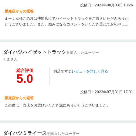
投稿日：2023年08月03日 13:26
販売店からの返答
まーくん様この度は挾間店にてハイゼットトラックをご購入いただきありが
とうございました。また、励みになるコメントをいただき重ねてお礼申し上
げます。これからまーくん様のカーライフがより豊かになるようスタッフ一
同でサポートさせていただきます。今後、分からない点・疑問点等ございま
したら、気軽にご連絡ください。今後とも末永いお付き合いをよろしくお願
いいたします。
ダイハツハイゼットトラック
を購入したユーザー
くまさん
総合評価
満足です☺
レビューを詳しく見る
5.0
投稿日：2023年07月31日 17:01
販売店からの返答
この度は、当店をお選びいただき誠にありがとうございました。
ダイハツミライース
を購入したユーザー