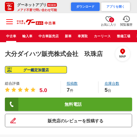
グーネットアプリ
RENEW
ダウンロード
アプリを開く
メアド不要で問い合わせ可能
0
お気に入り
閲覧履歴
中古車
輸入車
中古車販売店
新車
車買取
カーリース
整備工場
大分ダイハツ販売株式会社 玖珠店
MAP
グー鑑定加盟店
総合評価
投稿数
在庫台数
7
5
5.0
件
台
無料電話
販売店のレビューを投稿する