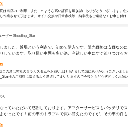
答
度は当店のご利用、またこのような高い評価を頂き誠にありがとうございます。念
し作業させて頂きます。オイル交換や日常点検等、納車後もご遠慮なくお申し付け
ー Shooting_Star
しました。近場という利点で、初めて購入です。販売価格は安価なのに
りしています。取り扱い車両も多い為、今欲しい車にすぐ辿りつけるお
答
g_Star 様この度は弊社のミラカスタムをお買い上げ頂きまして誠にありがとうござい
ing_Star様のご期待に沿えるよう邁進してまいりますので今後ともどうぞ宜しくお願
のり
なっていただいて感謝しております。アフターサービスもバッチリでス
よかったです！前の車のトラブルで買い替えたのですが、その車の件も
答