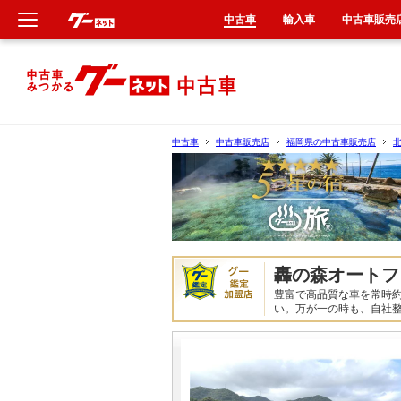
中古車
輸入車
中古車販売
新車
中古車
中古車
中古車販売店
福岡県の中古車販売店
輸入車
クルマ買取
カーリース
轟の森オートフ
豊富で高品質な車を常時約
タイヤ交換
い。万が一の時も、自社
整備工場
車検