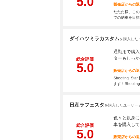
5.0
販売店からの返
たたた様、この
での納車を目指
ダイハツミラカスタム
を購入したユーザ
通勤用で購入
ターもしっか
総合評価
5.0
販売店からの返
Shootin
ます！Shoot
日産ラフェスタ
を購入したユーザー 
色々と親身に
車を購入して
総合評価
5.0
販売店からの返