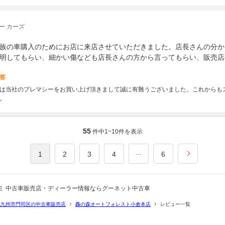
ー カーズ
族の車購入のためにお店に来店させていただきました。店長さんの分か
明してもらい、細かい傷なども店長さんの方から言ってもらい、販売店
答
は当社のプレマシーをお買い上げ頂きまして誠に有難うございました。これからも
。
55
件中
1~10
件を表示
...
1
2
3
4
6
ミ 中古車販売店・ディーラー情報ならグーネット中古車
北九州市門司区の中古車販売店
轟の森オートフォレスト小倉本店
レビュー一覧