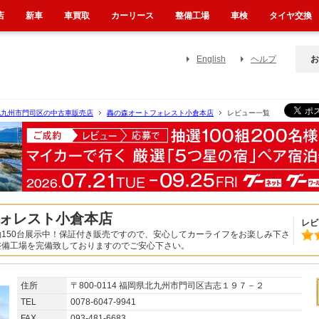
店
新車
車買取
カーリース
整備工場
車検
タイヤ交換
English
ヘルプ
お
北九州市門司区の中古車販売店
轟の森オートフォレスト小倉本店
レビュー一覧
ォレスト小倉本店
レビ
150台展示中！保証付き販売ですので、安心してカーライフをお楽しみ下さ
整備工場を完備致しておりますのでご安心下さい。
住所
〒800-0114 福岡県北九州市門司区吉志１９７－２
TEL
0078-6047-9941
FAX
093-481-6683