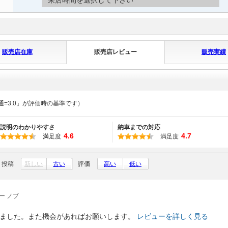
来店時間を選択して下さい
販売店在庫
販売店レビュー
販売実績
通=3.0」が評価時の基準です）
説明のわかりやすさ
納車までの対応
4.6
4.7
満足度
満足度
投稿
新しい
古い
評価
高い
低い
ー ノブ
ました。また機会があればお願いします。
レビューを詳しく見る