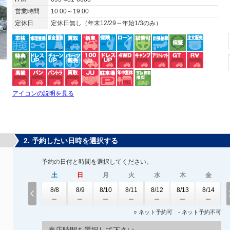
営業時間
10:00～19:00
定休日
定休日無し（年末12/29～年始1/3のみ）
アイコンの説明を見る
2. 予約したい日時を選択する
予約の日付と時間を選択してください。
土
日
月
火
水
木
金
8/8
8/9
8/10
8/11
8/12
8/13
8/14
○ ネット予約可 - ネット予約不可