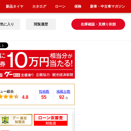
新品タイヤ
カタログ
ローン
保険
新車・中古車マガジン
気に入り
閲覧履歴
在庫確認・見積り依頼
ュー総合
投稿数
掲載台数
4.8
55
92
台