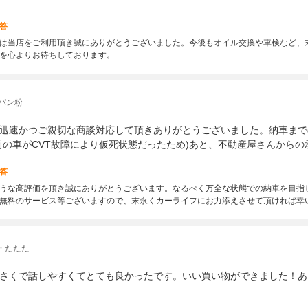
答
は当店をご利用頂き誠にありがとうございました。今後もオイル交換や車検など、
を心よりお待ちしております。
パン粉
迅速かつご親切な商談対応して頂きありがとうございました。納車まで
前の車がCVT故障により仮死状態だったため)あと、不動産屋さんからの
答
うな高評価を頂き誠にありがとうございます。なるべく万全な状態での納車を目指
無料のサービス等ございますので、末永くカーライフにお力添えさせて頂ければ幸
 たたた
さくで話しやすくてとても良かったです。いい買い物ができました！あ