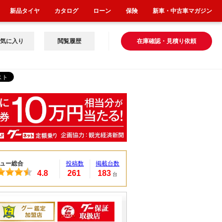
新品タイヤ
カタログ
ローン
保険
新車・中古車マガジン
気に入り
閲覧履歴
在庫確認・見積り依頼
ュー総合
投稿数
掲載台数
4.8
261
183
台