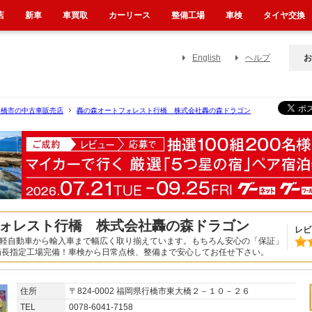
店
新車
車買取
カーリース
整備工場
車検
タイヤ交換
English
ヘルプ
お
行橋市の中古車販売店
轟の森オートフォレスト行橋 株式会社轟の森ドラゴン
ォレスト行橋 株式会社轟の森ドラゴン
レビ
。軽自動車から輸入車まで幅広く取り揃えています。もちろん安心の「保証」
局長指定工場完備！車検から日常点検、整備まで安心してお任せ下さい。
住所
〒824-0002 福岡県行橋市東大橋２－１０－２６
TEL
0078-6041-7158