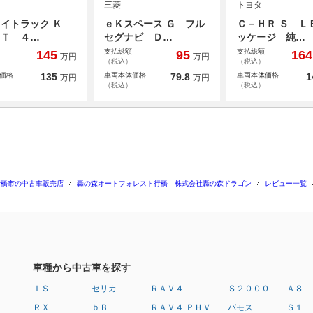
三菱
トヨタ
イトラック Ｋ
ｅＫスペース Ｇ フル
Ｃ－ＨＲ Ｓ Ｌ
ＡＴ ４…
セグナビ Ｄ…
ッケージ 純…
支払総額
支払総額
145
95
164
万円
万円
（税込）
（税込）
価格
135
車両本体価格
79.8
車両本体価格
1
万円
万円
（税込）
（税込）
行橋市の中古車販売店
轟の森オートフォレスト行橋 株式会社轟の森ドラゴン
レビュー一覧
車種から中古車を探す
ＩＳ
セリカ
ＲＡＶ４
Ｓ２０００
Ａ８
ＲＸ
ｂＢ
ＲＡＶ４ ＰＨＶ
バモス
Ｓ１