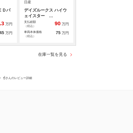
日産
ＥＤパ
デイズルークス ハイウ
ェイスター …
支払総額
.3
90
万円
万円
（税込）
45
車両本体価格
75
万円
万円
（税込）
在庫一覧を見る
☝️さんのレビュー詳細