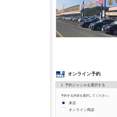
マガジン
車カタログ
自動車ローン
保険
レビュー
オンライン予約
価格相場
1. 予約ジャンルを選択する
教習所
予約する内容を選択してください。
用語集
来店
オンライン商談