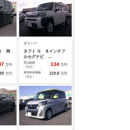
ダイハツ
Ｘ 両
タフト Ｇ ８インチフ
ルセグナビ …
支払総額
97
134
万円
万円
（税込）
85
車両本体価格
119.8
万円
万円
（税込）