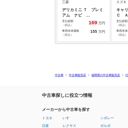
三菱
スズキ
デリカミニ Ｔ プレミ
キャリ
アム ナビ …
Ｃ 
支払総額
支払総額
169
万円
（税込）
（税込）
車両本体価格
155
車両本体
万円
（税込）
（税込）
中古車
中古車販売店
福岡県の中古車販売店
中古車探しに役立つ情報
メーカーから中古車を探す
トヨタ
いすゞ
シボレー
日産
レクサス
ボルボ