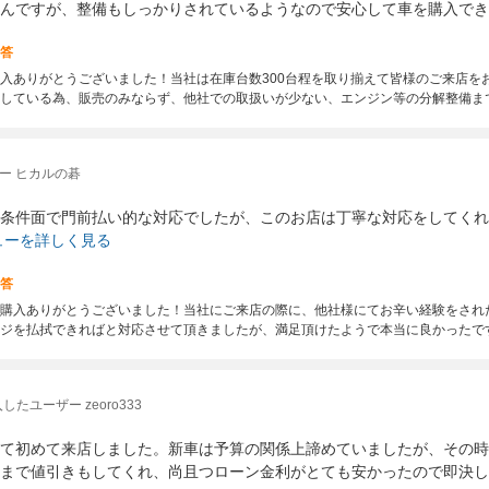
んですが、整備もしっかりされているようなので安心して車を購入でき
答
入ありがとうございました！当社は在庫台数300台程を取り揃えて皆様のご来店を
している為、販売のみならず、他社での取扱いが少ない、エンジン等の分解整備ま
ー ヒカルの碁
条件面で門前払い的な対応でしたが、このお店は丁寧な対応をしてくれ
ューを詳しく見る
答
購入ありがとうございました！当社にご来店の際に、他社様にてお辛い経験をされ
ジを払拭できればと対応させて頂きましたが、満足頂けたようで本当に良かったです(
したユーザー zeoro333
て初めて来店しました。新車は予算の関係上諦めていましたが、その時
まで値引きもしてくれ、尚且つローン金利がとても安かったので即決し