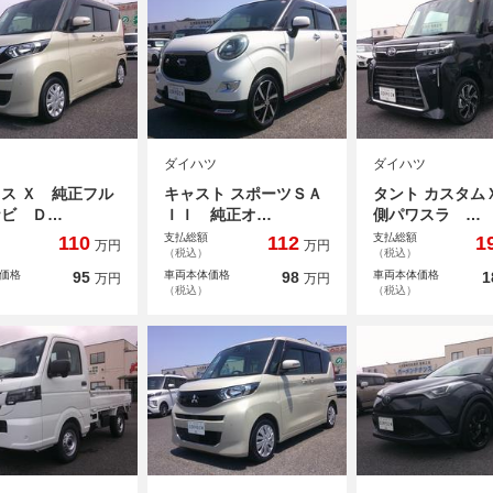
ダイハツ
ダイハツ
ス Ｘ 純正フル
キャスト スポーツＳＡ
タント カスタム
ナビ Ｄ…
ＩＩ 純正オ…
側パワスラ …
支払総額
支払総額
110
112
1
万円
万円
（税込）
（税込）
価格
95
車両本体価格
98
車両本体価格
1
万円
万円
（税込）
（税込）