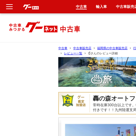
中古車
輸入車
中古車販売
新車
中古車
中古車
中古車販売店
福岡県の中古車販売店
レビュー一覧
☝️さんのレビュー詳細
輸入車
クルマ買取
カーリース
轟の森オートフ
タイヤ交換
常時在庫300台以上です
付きです！！九州陸運支
整備工場
車検