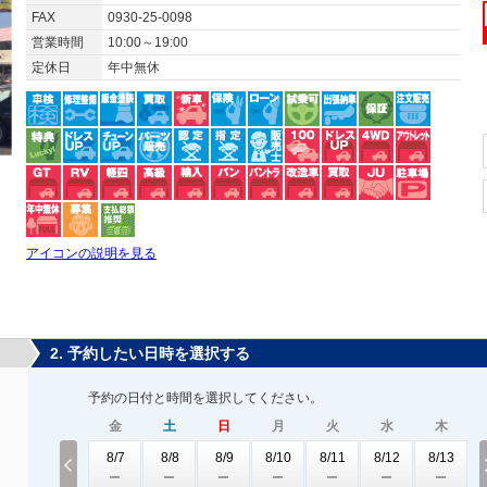
FAX
0930-25-0098
営業時間
10:00～19:00
定休日
年中無休
アイコンの説明を見る
2. 予約したい日時を選択する
予約の日付と時間を選択してください。
金
土
日
月
火
水
木
8/7
8/8
8/9
8/10
8/11
8/12
8/13