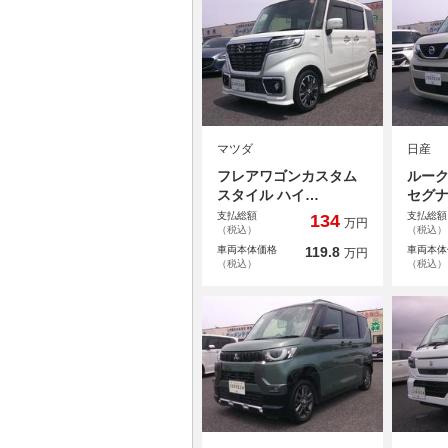
マツダ
日産
フレアワゴンカスタム
ルーク
スタイル ハイ…
セグ
支払総額
支払総額
134
万円
（税込）
（税込）
車両本体価格
119.8
車両本体
万円
（税込）
（税込）